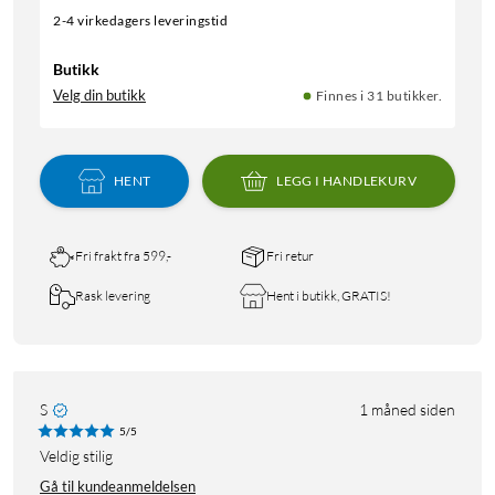
2-4 virkedagers leveringstid
Butikk
Velg din butikk
Finnes i 31 butikker.
HENT
LEGG I HANDLEKURV
Fri frakt fra 599,-
Fri retur
Rask levering
Hent i butikk, GRATIS!
S
1 måned siden
5/5
Veldig stilig
Gå til kundeanmeldelsen