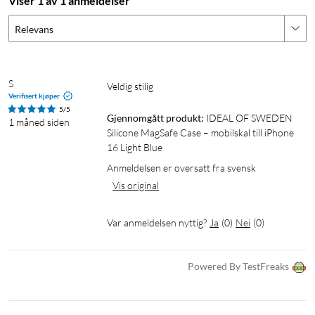
Viser 1 av 1 anmeldelser
Relevans
S
Veldig stilig
Verifisert kjøper
5/5
Gjennomgått produkt:
IDEAL OF SWEDEN 
1 måned siden
Silicone MagSafe Case – mobilskal till iPhone 
16 Light Blue
Anmeldelsen er oversatt fra svensk
Vis original
Var anmeldelsen nyttig?
Ja
(
0
)
Nei
(
0
)
Powered By TestFreaks