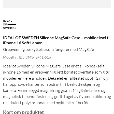
IDEAL OF SWEDEN Silicone MagSafe Case – mobildeksel til
iPhone 16 Soft Lemon
Grepvennlig beskyttelse som fungerer med MagSafe
Modellnr: IDSICMS-I2461-516
Ideal of Sweden Silicone MagSafe Case er et silikondeksel til
iPhone 16 med en grepvennlig, lett børstet overflate som gjør
mobilen enklere å holde i. Dekselet er falltestet opptil 2 m og
har opphøyde kanter som bidrar til å beskytte skjerm og
kamera. En innebygd magnetring gjør at MagSafe-ladere og
magnetisk tilbehør fester seg godt. Laget av flytende silikon og
resirkulert polykarbonat, med mykt mikrofiberfôr.
Kort om produktet