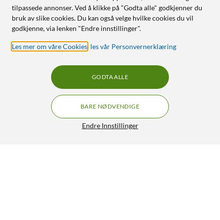
tilpassede annonser. Ved å klikke på "Godta alle" godkjenner du
bruk av slike cookies. Du kan også velge hvilke cookies du vil
godkjenne, via lenken "Endre innstillinger".
Les mer om våre Cookies
,
les vår Personvernerklæring
GODTA ALLE
BARE NØDVENDIGE
Endre Innstillinger
IDEAL OF SWEDEN Silicone MagSafe Case – mobildeksel til
iPhone 16 Soft Lemon
299,-
5/5
HENT
LEGG I HANDLEKURV