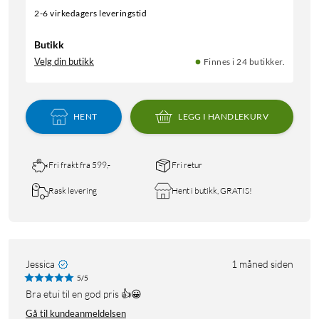
2-6 virkedagers leveringstid
Butikk
Velg din butikk
Finnes i 24 butikker.
HENT
LEGG I HANDLEKURV
Fri frakt fra 599,-
Fri retur
Rask levering
Hent i butikk, GRATIS!
Jessica
1 måned siden
5/5
Bra etui til en god pris 👍😀
Gå til kundeanmeldelsen