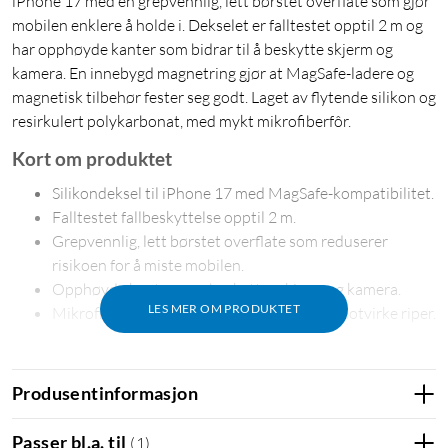
iPhone 17 med en grepvennlig, lett børstet overflate som gjør
mobilen enklere å holde i. Dekselet er falltestet opptil 2 m og
har opphøyde kanter som bidrar til å beskytte skjerm og
kamera. En innebygd magnetring gjør at MagSafe-ladere og
magnetisk tilbehør fester seg godt. Laget av flytende silikon og
resirkulert polykarbonat, med mykt mikrofiberfôr.
Kort om produktet
Silikondeksel til iPhone 17 med MagSafe-kompatibilitet.
Falltestet fallbeskyttelse opptil 2 m.
Grepvennlig, lett børstet overflate som reduserer
risikoen for å miste mobilen.
Opphøyde kanter som beskytter skjerm og kamera.
LES MER OM PRODUKTET
Mikrofiberfôr på innsiden som bidrar til å motvirke riper.
Beskytter mot støt og riper
Dekselet er falltestet og tåler fall opptil 2 m. Opphøyde kanter
Produsentinformasjon
rundt skjerm og kamera gir ekstra beskyttelse når telefonen
legges ned, eller hvis den skulle falle ned. Innsiden er kledd
Passer bl.a. til
(
1
)