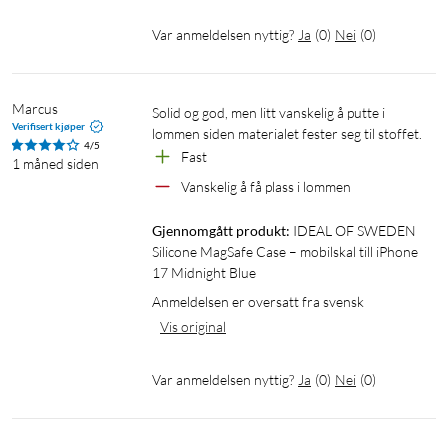
Var anmeldelsen nyttig?
Ja
(
0
)
Nei
(
0
)
Marcus
Solid og god, men litt vanskelig å putte i 
Verifisert kjøper
lommen siden materialet fester seg til stoffet.
4/5
Fast
1 måned siden
Vanskelig å få plass i lommen
Gjennomgått produkt:
IDEAL OF SWEDEN 
Silicone MagSafe Case – mobilskal till iPhone 
17 Midnight Blue
Anmeldelsen er oversatt fra svensk
Vis original
Var anmeldelsen nyttig?
Ja
(
0
)
Nei
(
0
)