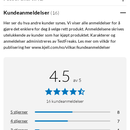
med mikrofiber som bidrar til å beskytte telefonens bakside
mot riper.
Kundeanmeldelser
(
16
)
Her ser du hva andre kunder synes. Vi viser alle anmeldelser for å
Fungerer med MagSafe
gjøre det enklere for deg å velge rett produkt. Anmeldelsene skrives
Den innebygde magnetringen er tilpasset Apples MagSafe-
utelukkende av kunder som har kjøpt produktet. Karakterer og
anmeldelser administreres av TestFreaks. Les mer om vilkår for
system, slik at MagSafe-ladere og magnetisk tilbehør fester
publisering her www.kjell.com/no/vilkar/kundeanmeldelser
seg godt uten at du trenger å ta av dekselet.
Grepvennlig overflate
4.5
Den myke silikonfinishen med lett børstet overflate gir et
av 5
stabilt grep i hånden. Det reduserer risikoen for at mobilen
glir, samtidig som dekselet føles mykt og behagelig å holde i.
Spesifikasjoner
16
kundeanmeldelser
Produkttype: mobildeksel (silikon)
5 stjerner
8
Kompatibilitet: Apple iPhone 17
4 stjerner
7
MagSafe-kompatibelt: ja
3 stjerner