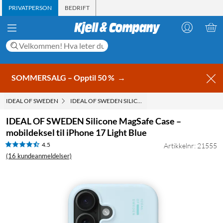
PRIVATPERSON
BEDRIFT
SOMMERSALG – Opptil 50 %
→
IDEAL OF SWEDEN
IDEAL OF SWEDEN SILICONE MAGSAFE CASE – MOBILDE
IDEAL OF SWEDEN Silicone MagSafe Case –
mobildeksel til iPhone 17 Light Blue
4.5
Artikkelnr: 21555
(16 kundeanmeldelser)