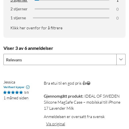
1
Fallbeskyttelse: opptil 2 m
2 stjerner
Materiale: flytende silikon, resirkulert polykarbonat
0
Fôr: mikrofiber
1 stjerne
0
Klikk her ovenfor for å filtrere
I pakken
1 × Silicone Case MagSafe
Viser 3 av 6 anmeldelser
Relevans
Jessica
Bra etui til en god pris 👍😀
Verifisert kjøper
5/5
Gjennomgått produkt:
IDEAL OF SWEDEN 
1 måned siden
Silicone MagSafe Case – mobilskal till iPhone 
17 Lavender Milk
Anmeldelsen er oversatt fra svensk
Vis original