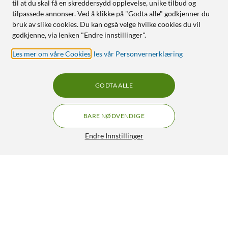
til at du skal få en skreddersydd opplevelse, unike tilbud og
tilpassede annonser. Ved å klikke på "Godta alle" godkjenner du
bruk av slike cookies. Du kan også velge hvilke cookies du vil
godkjenne, via lenken "Endre innstillinger".
Les mer om våre Cookies
,
les vår Personvernerklæring
GODTA ALLE
BARE NØDVENDIGE
Endre Innstillinger
IDEAL OF SWEDEN Silicone MagSafe Case – mobildeksel til
iPhone 17 Light Blue
299,-
4.5/5
HENT
LEGG I HANDLEKURV