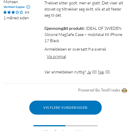
Mohsen
Trekket sitter godt, men er glatt. Det viser alt 
Verifisert kjøper
støvet og tiltrekker seg skitt, slik at alt fester 
3/5
seg til det.
1 måned siden
Gjennomgått produkt:
IDEAL OF SWEDEN 
Silicone MagSafe Case – mobilskal till iPhone 
17 Black
Anmeldelsen er oversatt fra svensk
Vis original
Var anmeldelsen nyttig?
Ja
(
0
)
Nei
(
0
)
Powered By TestFreaks
VIS FLERE VURDERINGER