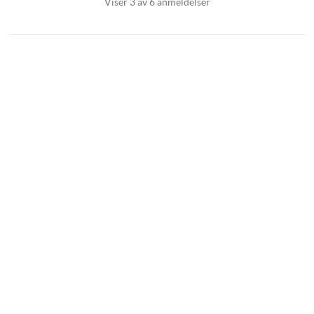
Viser 3 av 6 anmeldelser