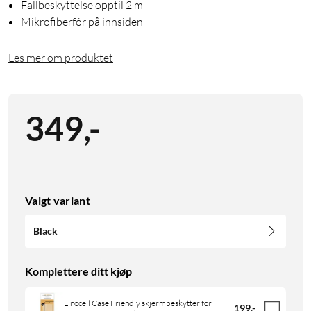
Fallbeskyttelse opptil 2 m
Mikrofiberfôr på innsiden
Les mer om produktet
349
,
-
Valgt variant
Black
Komplettere ditt kjøp
Linocell Case Friendly skjermbeskytter for
199
,
-