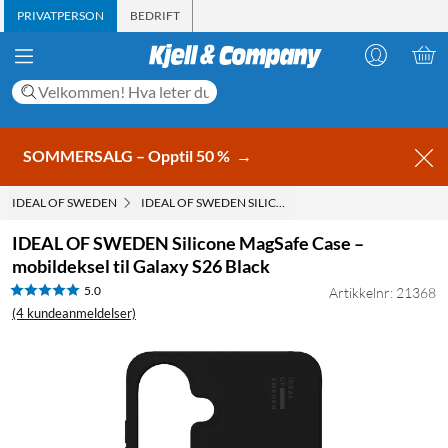
PRIVATPERSON
BEDRIFT
SOMMERSALG – Opptil 50 %
→
IDEAL OF SWEDEN
IDEAL OF SWEDEN SILICONE MAGSAFE CASE – MOBILD
IDEAL OF SWEDEN Silicone MagSafe Case –
mobildeksel til Galaxy S26 Black
5.0
Artikkelnr: 21368
(4 kundeanmeldelser)