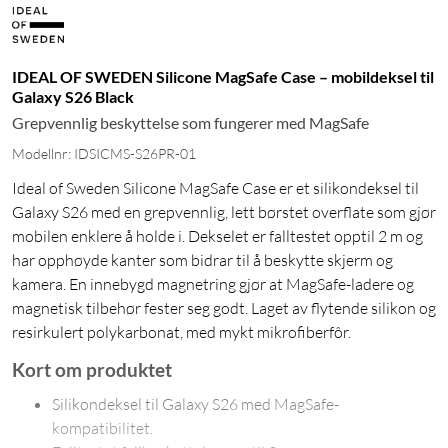
IDEAL OF SWEDEN Silicone MagSafe Case – mobildeksel til
Galaxy S26 Black
Grepvennlig beskyttelse som fungerer med MagSafe
Modellnr: IDSICMS-S26PR-01
Ideal of Sweden Silicone MagSafe Case er et silikondeksel til
Galaxy S26 med en grepvennlig, lett børstet overflate som gjør
mobilen enklere å holde i. Dekselet er falltestet opptil 2 m og
har opphøyde kanter som bidrar til å beskytte skjerm og
kamera. En innebygd magnetring gjør at MagSafe-ladere og
magnetisk tilbehør fester seg godt. Laget av flytende silikon og
resirkulert polykarbonat, med mykt mikrofiberfôr.
Kort om produktet
Silikondeksel til Galaxy S26 med MagSafe-
kompatibilitet.