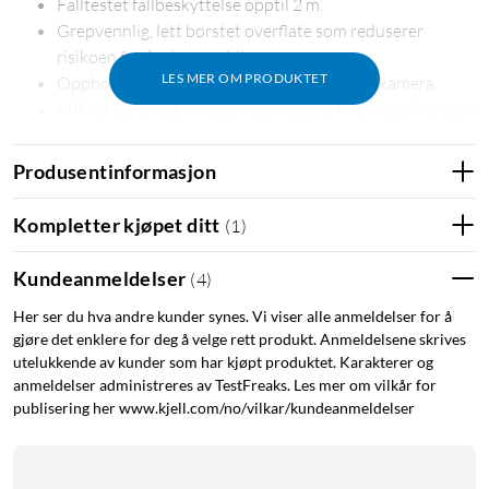
Falltestet fallbeskyttelse opptil 2 m.
Grepvennlig, lett børstet overflate som reduserer
risikoen for å miste mobilen.
LES MER OM PRODUKTET
Opphøyde kanter som beskytter skjerm og kamera.
Mikrofiberfôr på innsiden som bidrar til å motvirke riper.
Beskytter mot støt og riper
Produsentinformasjon
Dekselet er falltestet og tåler fall opptil 2 m. Opphøyde kanter
rundt skjerm og kamera gir ekstra beskyttelse når telefonen
Kompletter kjøpet ditt
(
1
)
legges ned, eller hvis den skulle falle ned. Innsiden er kledd
med mikrofiber som bidrar til å beskytte telefonens bakside
Kundeanmeldelser
(
4
)
mot riper.
Her ser du hva andre kunder synes. Vi viser alle anmeldelser for å
gjøre det enklere for deg å velge rett produkt. Anmeldelsene skrives
Fungerer med MagSafe
utelukkende av kunder som har kjøpt produktet. Karakterer og
anmeldelser administreres av TestFreaks. Les mer om vilkår for
Den innebygde magnetringen er tilpasset MagSafe, slik at
publisering her www.kjell.com/no/vilkar/kundeanmeldelser
MagSafe-ladere og magnetisk tilbehør fester seg godt uten at
du trenger å ta av dekselet.