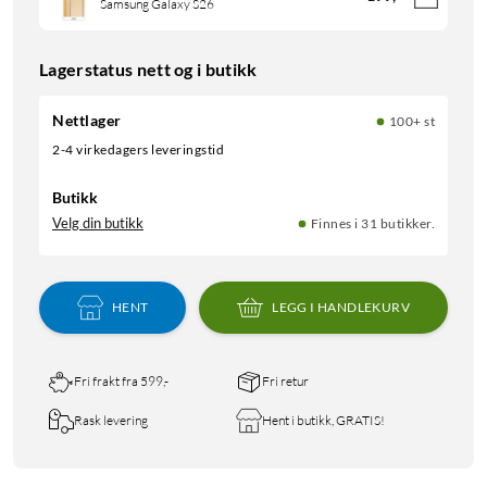
Samsung Galaxy S26
Lagerstatus nett og i butikk
Nettlager
100+ st
2-4 virkedagers leveringstid
Butikk
Velg din butikk
Finnes i 31 butikker.
HENT
LEGG I HANDLEKURV
Fri frakt fra 599,-
Fri retur
Rask levering
Hent i butikk, GRATIS!