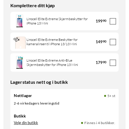
Komplettere ditt kjøp
Linocell Elite Extreme Skjermbeskytter for
199
90
iPhone 13 Mini
Linocell Elite Extreme Beskytter for
149
90
kameralinsen til iPhone 13/13 Mini
Linocell Elite Extreme Anti-Blue
179
90
Skjermbeskytter for iPhone 13 Mini
Lagerstatus nett og i butikk
Nettlager
5+ st
2-6 virkedagers leveringstid
Butikk
Velg din butikk
Finnes i 4 butikker.