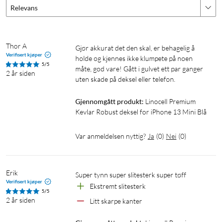
Relevans
Thor A
Gjør akkurat det den skal, er behagelig å 
Verifisert kjøper
holde og kjennes ikke klumpete på noen 
5/5
måte, god vare! Gått i gulvet ett par ganger 
2 år siden
uten skade på deksel eller telefon.
Gjennomgått produkt:
Linocell Premium 
Kevlar Robust deksel for iPhone 13 Mini Blå
Var anmeldelsen nyttig?
Ja
(
0
)
Nei
(
0
)
Erik
Super tynn super slitesterk super tøff
Verifisert kjøper
Ekstremt slitesterk
5/5
2 år siden
Litt skarpe kanter