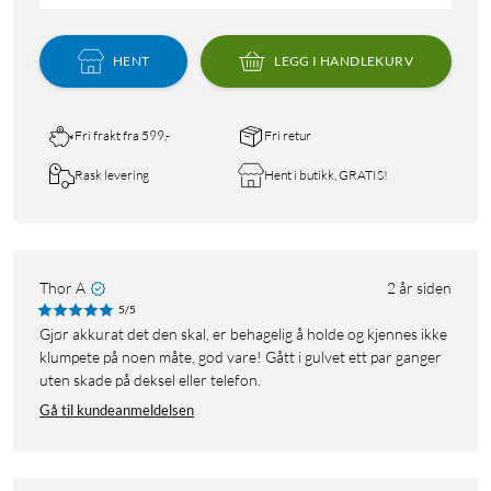
HENT
LEGG I HANDLEKURV
Fri frakt fra 599,-
Fri retur
Rask levering
Hent i butikk, GRATIS!
Thor A
2 år siden
5/5
Gjør akkurat det den skal, er behagelig å holde og kjennes ikke
klumpete på noen måte, god vare! Gått i gulvet ett par ganger
uten skade på deksel eller telefon.
Gå til kundeanmeldelsen