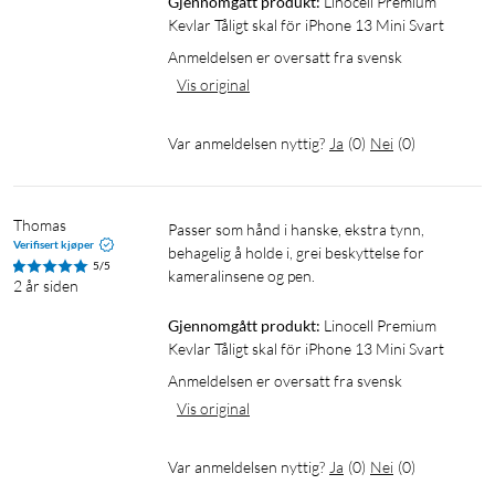
Gjennomgått produkt:
Linocell Premium 
Kevlar Tåligt skal för iPhone 13 Mini Svart
Anmeldelsen er oversatt fra svensk
Vis original
Var anmeldelsen nyttig?
Ja
(
0
)
Nei
(
0
)
Thomas
Passer som hånd i hanske, ekstra tynn, 
Verifisert kjøper
behagelig å holde i, grei beskyttelse for 
5/5
kameralinsene og pen.
2 år siden
Gjennomgått produkt:
Linocell Premium 
Kevlar Tåligt skal för iPhone 13 Mini Svart
Anmeldelsen er oversatt fra svensk
Vis original
Var anmeldelsen nyttig?
Ja
(
0
)
Nei
(
0
)