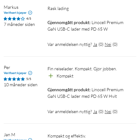
Hurtiglading via Apple Magsafe
Markus
Rask lading
Verifisert kjøper
Den magnetiske ladestandarden Magsafe (selges separat)
4/5
klikkes fast på baksiden av iPhone 12, 13 og 14, og lader
Gjennomgått produkt:
Linocell Premium 
7 måneder siden
GaN USB-C lader med PD 65 W
deretter mobilen via induksjon, med 15 W (12 W på iPhone
12/13 Mini). Magsafe fungerer også som en vanlig trådløs
lader for tidligere iPhones og andre enheter med støtte for
Var anmeldelsen nyttig?
Ja
(
0
)
Nei
(
0
)
trådløs lading (7,5 W).
Ved lading av datamaskiner
Per
Fin reiselader. Kompakt. Gjør jobben.
Verifisert kjøper
Kompakt
Laderen kan levere opptil 65 W ved lading fra ett USB-C-uttak,
5/5
10 måneder siden
eller 45 W med en ekstra enhet tilkoblet. Det gjør den
Gjennomgått produkt:
Linocell Premium 
velegnet til kompatible laptops, eksempelvis MacBook Air
GaN USB-C lader med PD 65 W Hvit
med USB-C.
Var anmeldelsen nyttig?
Ja
(
0
)
Nei
(
0
)
Hurtiglading av iPad
Flere modeller av iPad har støtte for hurtiglading. Med en
spenning på 20 W kan du eksempelvis lade en iPad Pro 11" til
Jan M
Kompakt og effektiv. 