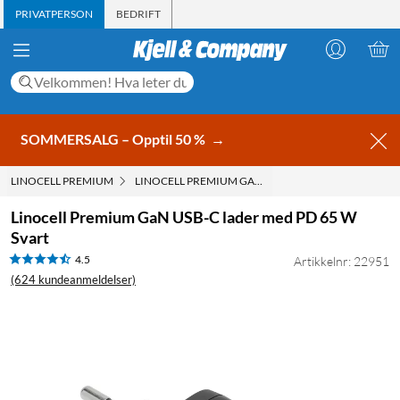
PRIVATPERSON
BEDRIFT
SOMMERSALG – Opptil 50 %
→
LINOCELL PREMIUM
LINOCELL PREMIUM GAN USB-C LADER MED PD 65 W
Linocell Premium GaN USB-C lader med PD 65 W
Svart
4.5
Artikkelnr: 22951
(624 kundeanmeldelser)