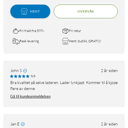
HENT
OVERVÅK
Fri frakt fra 599,-
Fri retur
Rask levering
Hent i butikk, GRATIS!
John S
2 år siden
5/5
Bra kvalitet på selve laderen. Lader lynkjapt. Kommer til å kjøpe
flere av denne
Gå til kundeanmeldelsen
Jan E
2 år siden