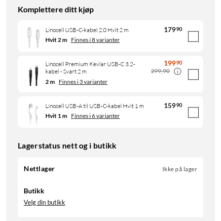
Komplettere ditt kjøp
179
90
Linocell USB-C-kabel 2.0 Hvit 2 m
Hvit 2 m
Finnes i 8 varianter
199
90
Linocell Premium Kevlar USB-C 3.2-
299,90
kabel - Svart 2 m
2 m
Finnes i 3 varianter
159
90
Linocell USB-A til USB-C-kabel Hvit 1 m
Hvit 1 m
Finnes i 6 varianter
Lagerstatus nett og i butikk
Nettlager
Ikke på lager
Butikk
Velg din butikk