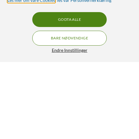
Les mer om våre Cookies
,
les vår Personvernerklæring
GODTA ALLE
BARE NØDVENDIGE
Endre Innstillinger
Linocell Premium GaN USB-C lader med PD 65 W Svart
499,90
4.5/5
HENT
OVERVÅK