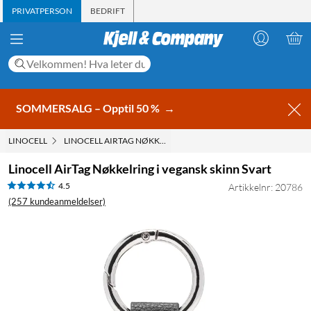
PRIVATPERSON
BEDRIFT
SOMMERSALG – Opptil 50 %
→
LINOCELL
LINOCELL AIRTAG NØKKELRING I VEGANSK SKINN SVART
Linocell AirTag Nøkkelring i vegansk skinn Svart
4.5
Artikkelnr: 20786
(257 kundeanmeldelser)