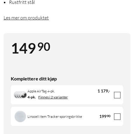
Rustfritt stål
Les mer om produktet
90
149
Komplettere ditt kjøp
1 179
,
-
Apple AirTag 4-pk.
4-pk.
Finnes i 2 varianter
199
90
Linocell Item Tracker sporingsbrikke