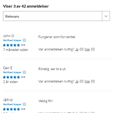
Viser 3 av 42 anmeldelser
Relevans
John O
Fungerer som forventet.
Verifisert kjøper
5/5
Var anmeldelsen nyttig?
Ja
(
0
)
Nei
(
0
)
7 måneder siden
Geir E
Rimelig, ser bra ut.
Verifisert kjøper
5/5
Var anmeldelsen nyttig?
Ja
(
0
)
Nei
(
0
)
2 år siden
Jålfrid
Veldig fin!
Verifisert kjøper
5/5