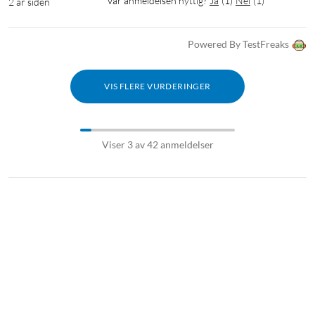
Var anmeldelsen nyttig?
Ja
(
1
)
Nei
(
1
)
2 år siden
Powered By TestFreaks
VIS FLERE VURDERINGER
Viser 3 av 42 anmeldelser