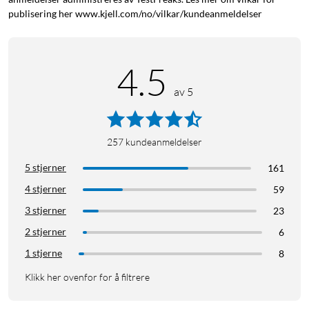
publisering her www.kjell.com/no/vilkar/kundeanmeldelser
4.5
av 5
257
kundeanmeldelser
5 stjerner
161
4 stjerner
59
3 stjerner
23
2 stjerner
6
1 stjerne
8
Klikk her ovenfor for å filtrere