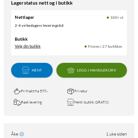
Lagerstatus nett og i butikk
Nettlager
100+ st
2-4 virkedagers leveringstid
Butikk
Velg din butikk
Finnes i 27 butikker.
HENT
LEGG I HANDLEKURV
Fri frakt fra 599,-
Fri retur
Rask levering
Hent i butikk, GRATIS!
Åke
1 uke siden