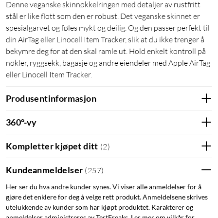
Denne veganske skinnøkkelringen med detaljer av rustfritt
stål er like flott som den er robust. Det veganske skinnet er
spesialgarvet og føles mykt og deilig. Og den passer perfekt til
din AirTag eller Linocell Item Tracker, slik at du ikke trenger å
bekymre deg for at den skal ramle ut. Hold enkelt kontroll på
nøkler, ryggsekk, bagasje og andre eiendeler med Apple AirTag
eller Linocell Item Tracker.
Produsentinformasjon
360°-vy
Kompletter kjøpet ditt
(
2
)
Kundeanmeldelser
(
257
)
Her ser du hva andre kunder synes. Vi viser alle anmeldelser for å
gjøre det enklere for deg å velge rett produkt. Anmeldelsene skrives
utelukkende av kunder som har kjøpt produktet. Karakterer og
anmeldelser administreres av TestFreaks. Les mer om vilkår for