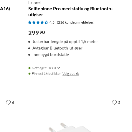
Linocell
 (A16)
Selfiepinne Pro med stativ og Bluetooth-
utløser
4.5
(216 kundeanmeldelser)
299
90
Justerbar lengde på opptil 1,5 meter
Avtagbar Bluetooth-utløser
Innebygd bordstativ
Nettlager
:
100+ st
Finnes i 16 butikker.
Velg butikk
6
5