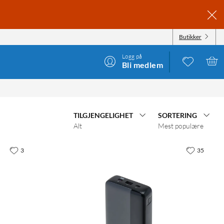
Butikker
Logg på
Bli medlem
TILGJENGELIGHET
SORTERING
Alt
Mest populære
3
35