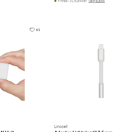
Finnes i 31 butikker.
Velg butikk
61
Linocell