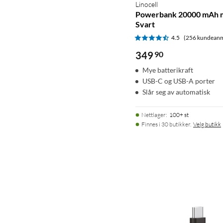
Linocell
Powerbank 20000 mAh m
Svart
4.5
(256 kundeanm
349
90
Mye batterikraft
USB-C og USB-A porter
Slår seg av automatisk
Nettlager
:
100+ st
Finnes i 30 butikker.
Velg butikk