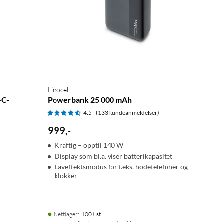
Linocell
-C-
Powerbank 25 000 mAh
4.5
(133 kundeanmeldelser)
999
,
-
Kraftig – opptil 140 W
Display som bl.a. viser batterikapasitet
Laveffektsmodus for f.eks. hodetelefoner og
klokker
Nettlager
:
100+ st