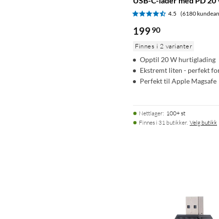
USB-C-lader med PD 20 
4.5
(6180 kundean
199
90
Finnes i 2 varianter
Opptil 20 W hurtiglading
Ekstremt liten - perfekt fo
Perfekt til Apple Magsafe
Nettlager
:
100+ st
Finnes i 31 butikker.
Velg butikk