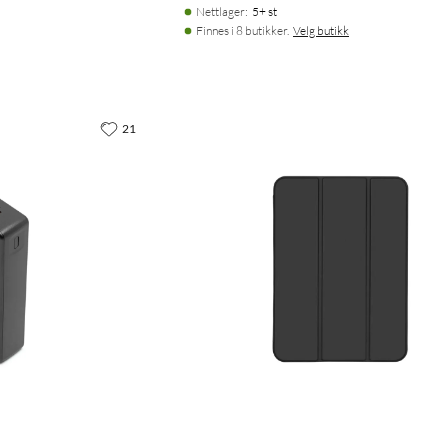
Nettlager
:
5+ st
Finnes i 8 butikker.
Velg butikk
21