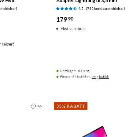
W Hvit
Adapter Lightning til 3,5 mm
meldelser)
4.5
(735 kundeanmeldelser)
179
90
Ekstra robust
r reiser!
Nettlager
:
100+ st
Finnes i 31 butikker.
Velg butikk
33% RABATT
20