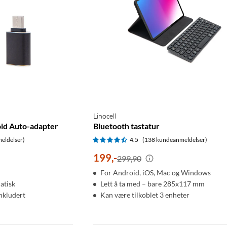
Linocell
oid Auto-adapter
Bluetooth tastatur
eldelser)
4.5
(138 kundeanmeldelser)
199
,
-
299,90
For Android, iOS, Mac og Windows
atisk
Lett å ta med – bare 285x117 mm
nkludert
Kan være tilkoblet 3 enheter