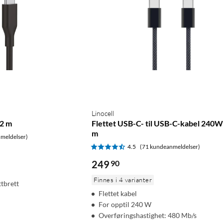
Linocell
,2 m
Flettet USB-C- til USB-C-kabel 240W
m
meldelser)
4.5
(71 kundeanmeldelser)
249
90
Finnes i 4 varianter
ttbrett
Flettet kabel
For opptil 240 W
Overføringshastighet: 480 Mb/s