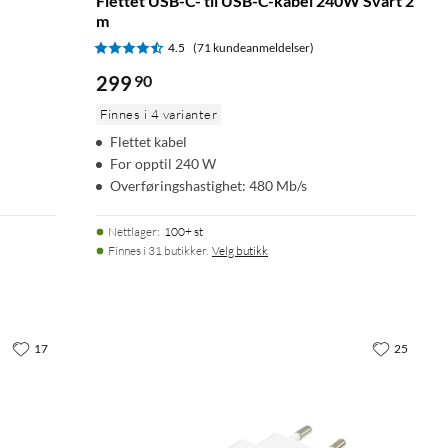
Flettet USB-C- til USB-C-kabel 240W Svart 2
m
4.5
(71 kundeanmeldelser)
299
90
Finnes i 4 varianter
Flettet kabel
For opptil 240 W
Overføringshastighet: 480 Mb/s
Nettlager
:
100+ st
Finnes i 31 butikker.
Velg butikk
17
25