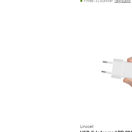
Finnes i 31 butikker.
Velg butikk
Linocell