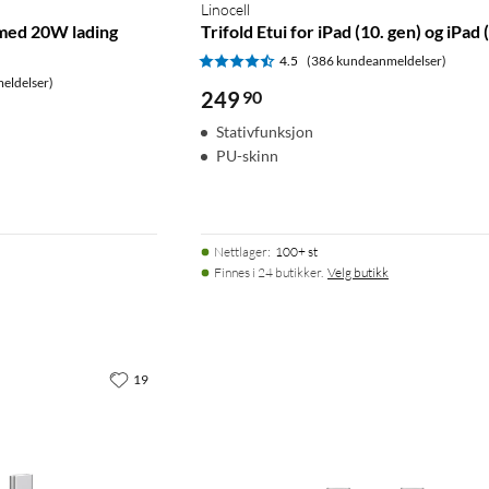
Linocell
ed 20W lading
Trifold Etui for iPad (10. gen) og iPad
4.5
(386 kundeanmeldelser)
eldelser)
249
90
Stativfunksjon
PU-skinn
Nettlager
:
100+ st
Finnes i 24 butikker.
Velg butikk
19