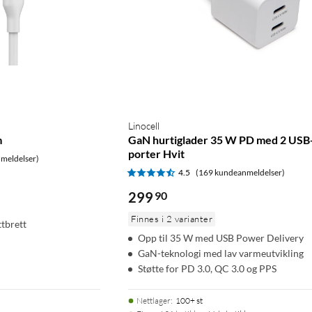
Linocell
m
GaN hurtiglader 35 W PD med 2 USB
porter Hvit
meldelser)
4.5
(169 kundeanmeldelser)
299
90
Finnes i 2 varianter
ttbrett
Opp til 35 W med USB Power Delivery
GaN-teknologi med lav varmeutvikling
Støtte for PD 3.0, QC 3.0 og PPS
Nettlager
:
100+ st