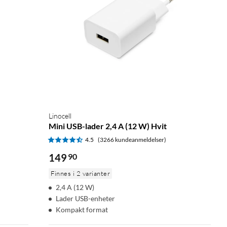
Linocell
Mini USB-lader 2,4 A (12 W) Hvit
4.5
(3266 kundeanmeldelser)
149
90
Finnes i 2 varianter
2,4 A (12 W)
Lader USB-enheter
Kompakt format