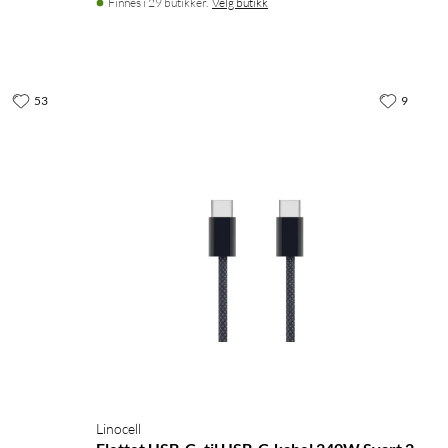
Finnes i 29 butikker.
Velg butikk
53
9
Linocell