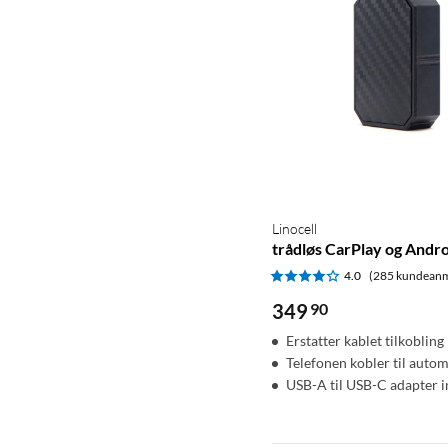
Linocell
trådløs CarPlay og Andr
4.0
(285 kundeanm
349
90
Erstatter kablet tilkobling
Telefonen kobler til autom
USB-A til USB-C adapter i