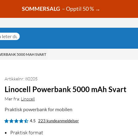
SOMMERSALG
– Opptil 50 % →
WERBANK 5000 MAH SVART
Artikkelnr: 80205
Linocell Powerbank 5000 mAh Svart
Mer fra:
Linocell
Praktisk powerbank for mobilen
4.5
223 kundeanmeldelser
Praktisk format