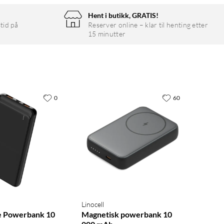
Hent i butikk, GRATIS!
tid på
Reserver online – klar til henting etter
15 minutter
0
60
Linocell
e Powerbank 10
Magnetisk powerbank 10