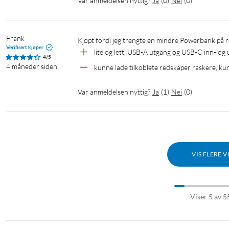
Var anmeldelsen nyttig?
Ja
(
0
)
Nei
(
0
)
Frank
Kjøpt fordi jeg trengte en mindre Powerbank på r
Verifisert kjøper
lite og lett, USB-A utgang og USB-C inn- og
4/5
4 måneder siden
kunne lade tilkoblete redskaper raskere, kun
Var anmeldelsen nyttig?
Ja
(
1
)
Nei
(
0
)
VIS FLERE 
Viser 5 av 5