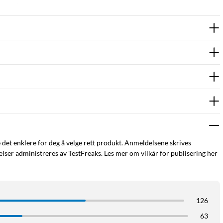
engelig.
e det enklere for deg å velge rett produkt. Anmeldelsene skrives
ser administreres av TestFreaks. Les mer om vilkår for publisering her
126
63