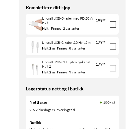
Komplettere ditt kjøp
Linocell USB-C-lader med PD 20 W
199
90
Hvit
Hvit
Finnes i 2 varianter
179
90
Linocell USB-C-kabel 2.0 Hvit 2 m
Hvit 2 m
Finnes i 8 varianter
Linocell USB-C til Lightning-kabel
179
90
Hvit 2 m
Hvit 2 m
Finnes i 3 varianter
Lagerstatus nett og i butikk
Nettlager
100+ st
2-6 virkedagers leveringstid
Butikk