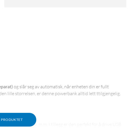
eparat)
og slår seg av automatisk, når enheten din er fullt
 lille størrelsen, er denne powerbank alltid lett ttilgjengelig.
M PRODUKTET
og hodetelefoner, m.m. I tillegg er den perfekt for å drive USB