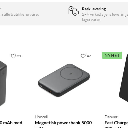
r
Rask levering
r i alle butikkene våre.
2–4 virkedagers leverings
lagervarer
NYHET
21
47
Linocell
Denver
0 mAh med
Magnetisk powerbank 5000
Fast Charg