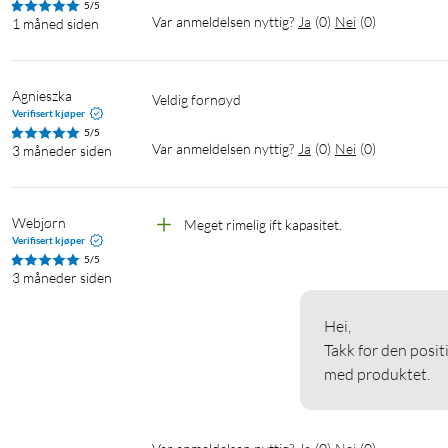
5/5
Var anmeldelsen nyttig?
Ja
(
0
)
Nei
(
0
)
1 måned siden
Agnieszka
Veldig fornøyd 
Verifisert kjøper
5/5
Var anmeldelsen nyttig?
Ja
(
0
)
Nei
(
0
)
3 måneder siden
Webjørn
Meget rimelig ift kapasitet. 
Verifisert kjøper
5/5
3 måneder siden
Hei,

Takk for den posit
med produktet.