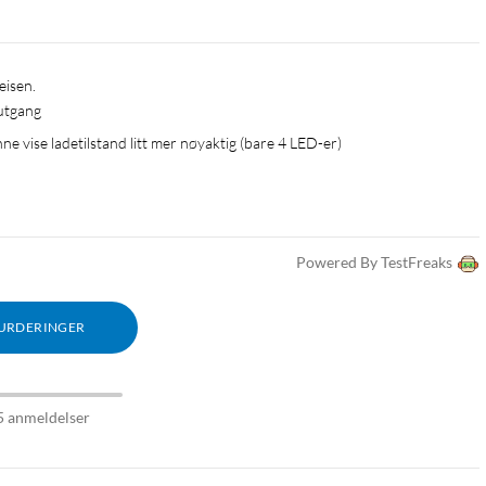
eisen.
 utgang
ne vise ladetilstand litt mer nøyaktig (bare 4 LED-er)
Powered By TestFreaks
VURDERINGER
5 anmeldelser