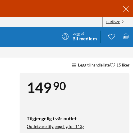
Butikker
Logg på
Bli medlem
Legg til handleliste
15 liker
90
149
Tilgjengelig i vår outlet
Outletvare tilgjengelig for
113,-