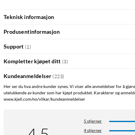
drevne vifter og lignende tilbehør når du ikke har vegguttak tilgj
Teknisk informasjon
Lading og ladetid
Input:
Produsentinformasjon
USB-C: 5 V/2,1A
Support
(
1
)
Output:
USB-A 5V/2,1A maks
Kompletter kjøpet ditt
(
3
)
USB-C: 5V/2,1A maks
Totalt output:
Kundeanmeldelser
(
223
)
10,5 W maks (USB-C + USB-A)
Her ser du hva andre kunder synes. Vi viser alle anmeldelser for å gjør
utelukkende av kunder som har kjøpt produktet. Karakterer og anmeldel
Ladetid:
www.kjell.com/no/vilkar/kundeanmeldelser
ca 3 timer
5 stjerner
4.5
4 stjerner