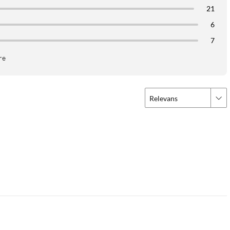
21
6
7
re
Relevans