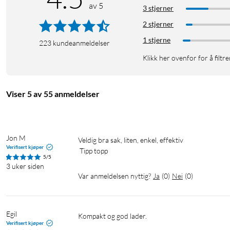
av 5
3 stjerner
2 stjerner
1 stjerne
223
kundeanmeldelser
Klikk her ovenfor for å filtre
Viser 5 av 55 anmeldelser
Jon M
Veldig bra sak, liten, enkel, effektiv

Verifisert kjøper
 Tipp topp
5/5
3 uker siden
Var anmeldelsen nyttig?
Ja
(
0
)
Nei
(
0
)
Egil
Kompakt og god lader. 
Verifisert kjøper