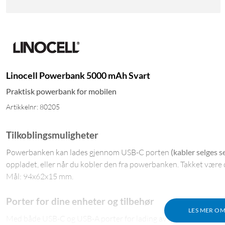
Linocell Powerbank 5000 mAh Svart
Praktisk powerbank for mobilen
Artikkelnr: 80205
Tilkoblingsmuligheter
Powerbanken kan lades gjennom USB-C porten
(kabler selges s
oppladet, eller når du kobler den fra powerbanken. Takket være den
Mål: 94x62x15 mm.
Porter for dine enheter og tilbehør
LES MER O
Med både USB-C og USB-A porter for lading av mobiler, nettbrett 