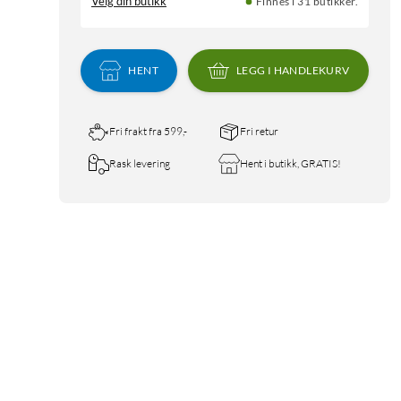
Velg din butikk
Finnes i 31 butikker.
HENT
LEGG I HANDLEKURV
Fri frakt fra 599,-
Fri retur
Rask levering
Hent i butikk, GRATIS!