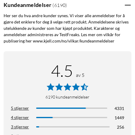
som er lik eller høyere enn det enheten trenger.
Kundeanmeldelser
(
6190
)
Her ser du hva andre kunder synes. Vi viser alle anmeldelser for å
gjøre det enklere for deg å velge rett produkt. Anmeldelsene skrives
utelukkende av kunder som har kjøpt produktet. Karakterer og
anmeldelser administreres av TestFreaks. Les mer om vilkår for
publisering her www.kjell.com/no/vilkar/kundeanmeldelser
Lader også enheter som ikke har støtte for USB-
PD
Siden USB-PD er laget for kommunikasjon mellom lader og
4.5
tilkoblet enhet, kan den også oppdage enheter som ikke har
av 5
støtet for USB-PD. Den senker da spenningen til 5 V for ikke å
risikere at enhet og batteri tar skade. Det går derfor utmerket
an å lade ikke-kompatible enheter med en PD-lader som
krever 5 V for å lade, eksempelvis mobiltelefoner,
6190
kundeanmeldelser
hodetelefoner og nødladere.
5 stjerner
4331
4 stjerner
1449
Hurtiglading av iPhone
3 stjerner
256
Ved å koble til iPhone med en USB-C til Lightning-kabel kan