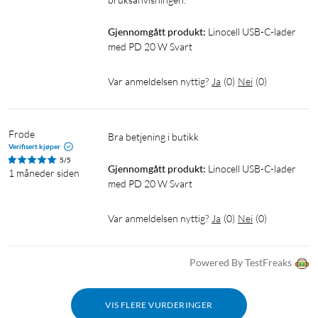
Laderen fungerer også perfekt for å lade opp hele familiens
USB-enheter, som nødladere, hodetelefoner og lesebrett.
Gjennomgått produkt:
Linocell USB-C-lader 
Enten enheten din lades via USB-C, Lightning, Micro-USB eller
med PD 20 W Svart
trådløst, så finnes det overgangskabler fra USB-C til den
standarden enheten din bruker.
Var anmeldelsen nyttig?
Ja
(
0
)
Nei
(
0
)
Spesifikasjoner
Innspenning: 100–240 V
Frode
Bra betjening i butikk
Maks. utspenning: 5 V/3 A, 9 V/2,22 A, 12 V/1,67 A
Verifisert kjøper
5/5
Mål: 32x29x29 mm
Gjennomgått produkt:
Linocell USB-C-lader 
1 måneder siden
Uttak: USB-C
med PD 20 W Svart
Var anmeldelsen nyttig?
Ja
(
0
)
Nei
(
0
)
GaN
Fungerer med MagSafe
iPhone 5-lader
Powered By TestFreaks
Lader for iPhone 6
Lader for iPhone 7
VIS FLERE VURDERINGER
Lader for iPhone 8
Lader for iPhone X