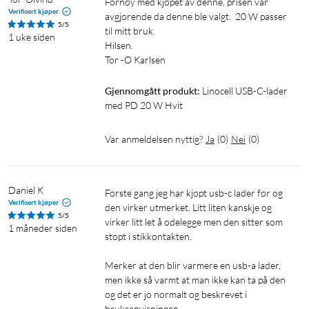
Fornøy med kjøpet av denne, prisen var 
effekt på 20 W kan du eksempelvis lade en iPad Pro 11" til 100
Verifisert kjøper
avgjørende da denne ble valgt.  20 W passer 
% på bare 2,5 timer (8 timer med en vanlig lader). Også andre
5/5
til mitt bruk.

modeller av iPad som ikke har støtte for hurtiglading, kan
1 uke siden
Hilsen.

bruke laderen og lade i normal hastighet.
Hurtiglading av Apple Watch Series 7 og 8
Gjennomgått produkt:
Linocell USB-C-lader 
med PD 20 W Hvit
Laderen har støtte for hurtiglading av Apple Watch Series 7 og
8, hvilket gir hele 33 % raskere lading. Kan lade opp til 80 % på
Var anmeldelsen nyttig?
Ja
(
0
)
Nei
(
0
)
bare 45 minutter. Er også velegnet til å lade alle modeller av
Apple Watch, med en USB-C til Apple Watch-lader.
Daniel K
Første gang jeg har kjøpt usb-c lader før og 
Hurtiglading for Android med Quick Charge 3.0.
Verifisert kjøper
den virker utmerket. Litt liten kanskje og 
5/5
Med Quick Charge 3.0 lader du din kompatible Android-
virker litt let å ødelegge men den sitter som 
1 måneder siden
telefon til hele 80 % på ca. 35 minutter. Lader også eldre
støpt i stikkontakten.

Android-enheter med normal hastighet.
Merker at den blir varmere en usb-a lader, 
men ikke så varmt at man ikke kan ta på den 
For lading av alle dine enheter
og det er jo normalt og beskrevet i 
bruksanvisningen.