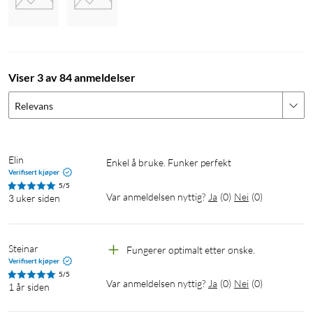
Viser 3 av 84 anmeldelser
Relevans
Elin
Enkel å bruke. Funker perfekt  
Verifisert kjøper
5/5
Var anmeldelsen nyttig?
Ja
(
0
)
Nei
(
0
)
3 uker siden
Steinar
Fungerer optimalt etter ønske.
Verifisert kjøper
5/5
Var anmeldelsen nyttig?
Ja
(
0
)
Nei
(
0
)
1 år siden