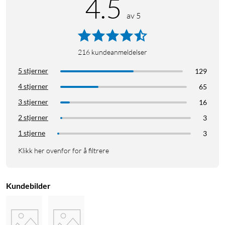
4.5
av 5
216
kundeanmeldelser
5 stjerner
129
4 stjerner
65
3 stjerner
16
2 stjerner
3
1 stjerne
3
Klikk her ovenfor for å filtrere
Kundebilder