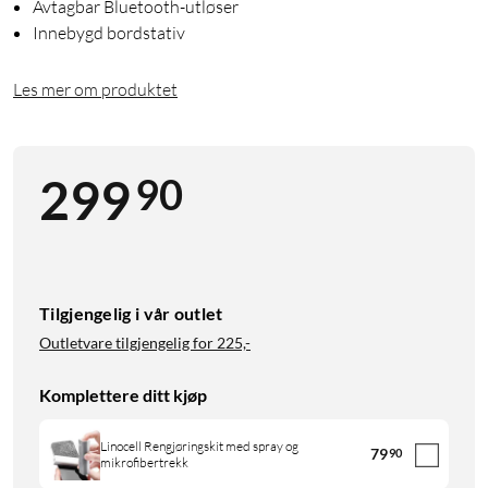
Avtagbar Bluetooth-utløser
Innebygd bordstativ
Les mer om produktet
90
299
Tilgjengelig i vår outlet
Outletvare tilgjengelig for
225,-
Komplettere ditt kjøp
Linocell Rengjøringskit med spray og
79
90
mikrofibertrekk