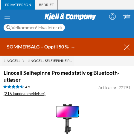
PRIVATPERSON
BEDRIFT
SOMMERSALG – Opptil 50 %
→
LINOCELL
LINOCELL SELFIEPINNE PRO MED STATIV OG BLUETOOTH-UTL
Linocell Selfiepinne Pro med stativ og Bluetooth-
utløser
4.5
Artikkelnr: 22791
(216 kundeanmeldelser)