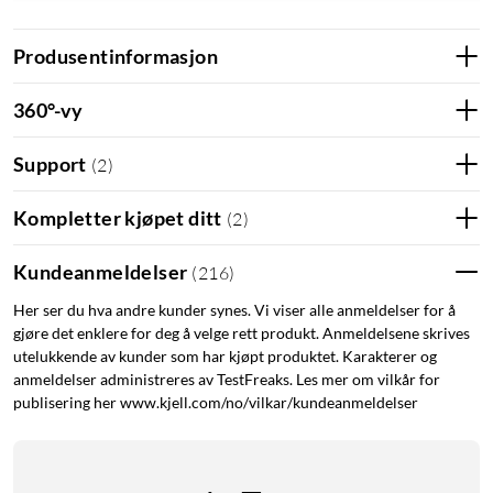
Produsentinformasjon
360°-vy
Spesifikasjoner
Bluetooth: 5.0 (10 m rekkevidde)
Support
(
2
)
Lengde: 30–150 cm
Bredde på mobilfeste: 60–95 mm
Kompletter kjøpet ditt
(
2
)
Maksvekt: 700 g
Enhetens vekt: 380 g
Kundeanmeldelser
(
216
)
Leveres med selfiestang, fjernkontroll og batteri (1x CR1632)
Her ser du hva andre kunder synes. Vi viser alle anmeldelser for å
gjøre det enklere for deg å velge rett produkt. Anmeldelsene skrives
Selfiestang
Tripod
Fotostativ
utelukkende av kunder som har kjøpt produktet. Karakterer og
anmeldelser administreres av TestFreaks. Les mer om vilkår for
publisering her www.kjell.com/no/vilkar/kundeanmeldelser