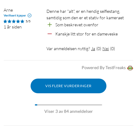
Arne
Denne har "alt", er en hendig selfiestang, 
Verifisert kjøper
samtidig som den er et stativ for kameraet
5/5
Som beskrevet ovenfor
1 år siden
Kanskje litt stor for en dameveske
Var anmeldelsen nyttig?
Ja
(
0
)
Nei
(
0
)
Powered By TestFreaks
VIS FLERE VURDERINGER
Viser 3 av 84 anmeldelser