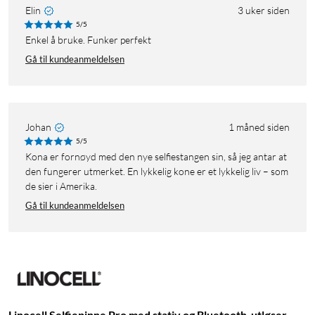
Elin
3 uker siden
5/5
Enkel å bruke. Funker perfekt
Gå til kundeanmeldelsen
Johan
1 måned siden
5/5
Kona er fornøyd med den nye selfiestangen sin, så jeg antar at
den fungerer utmerket. En lykkelig kone er et lykkelig liv – som
de sier i Amerika.
Gå til kundeanmeldelsen
Linocell Selfiepinne Pro med stativ og Bluetooth-utløser