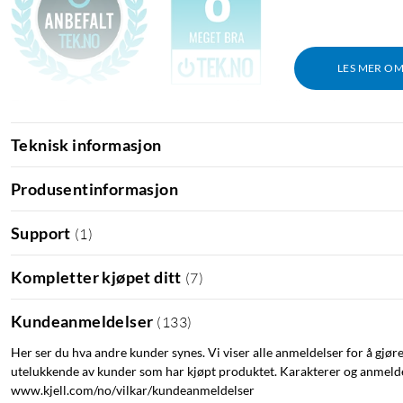
LES MER O
Tek.no: "En veldig hyggelig priset og kraftig nødlader med et par nytt
Teknisk informasjon
Produsentinformasjon
Support
(
1
)
Kompletter kjøpet ditt
(
7
)
Kundeanmeldelser
(
133
)
Her ser du hva andre kunder synes. Vi viser alle anmeldelser for å gjør
utelukkende av kunder som har kjøpt produktet. Karakterer og anmeldel
www.kjell.com/no/vilkar/kundeanmeldelser