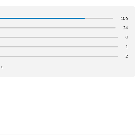
106
24
0
1
2
re