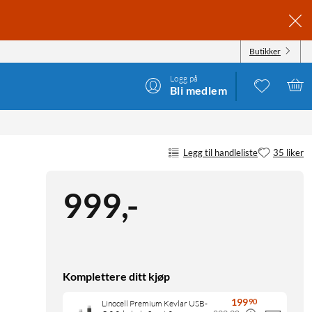
Butikker
Logg på
Bli medlem
Legg til handleliste
35 liker
999
,
-
Komplettere ditt kjøp
199
90
Linocell Premium Kevlar USB-