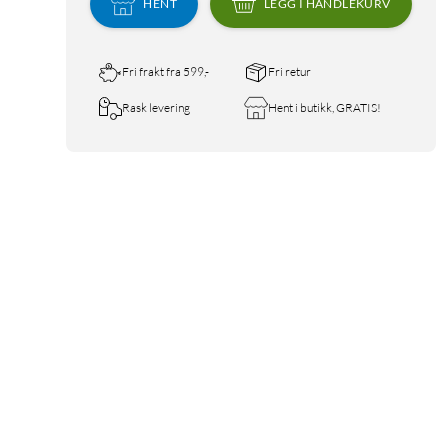
HENT
LEGG I HANDLEKURV
Fri frakt fra 599,-
Fri retur
Rask levering
Hent i butikk, GRATIS!