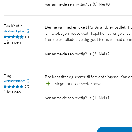
Var anmeldelsen nyttig?
Ja
(
0
)
Nei
(
0
)
Enheten min lades plutselig veldig sakte.
Eva Kristin
Denne var med en uke til Grønland, jeg padlet i fjordene der. variabelt vær fra +20 på dagtid, til ned mot +4 på natt.  banken 
Verifisert kjøper
Powerbanken drives av et litiumbatteri, likt mange andre smarte
lå i fotobagen nedpakket i kajakken så lenge vi var
5/5
kraftig hvis batterikapasiteten synker under et visst nivå, eller
fremdeles fulladet. veldig godt fornøyd med denn
1 år siden
tåler. Denne powerbanken har en innebygd sikkerhetskrets som 
kretsen aktiveres, kan du oppleve at enheten din lades sakte. Hv
Var anmeldelsen nyttig?
Ja
(
3
)
Nei
(
2
)
powerbanken. Hvis temperaturen på powerbanken stiger over 52 °
temperaturen synker under 0 °C, bør du la den tine sakte innendø
sikkerhetskretsen aktiveres og hvor mye ladeeffekten reduseres
Dag
Bra kapasitet og svarer til forventningene. Kan a
Verifisert kjøper
Meget bra, kjempefornøyd.
5/5
Jeg kan ikke lade mitt ladeetui til mine ørepropper 
1 år siden
Var anmeldelsen nyttig?
Ja
(
1
)
Nei
(
1
)
Hvis enheten din bruker mindre strøm enn en vanlig smartenhet,
må du først aktivere powerbankens lavstrømmodus. Trykk og hol
lavstrømmodus. Se noteringen under "Bruke powerbanken" for 