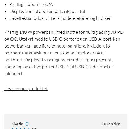
Kraftig – opptil 140 W
Display som bl.a. viser batterikapasitet
Laveffektsmodus for f.eks. hodetelefoner og klokker
Kraftig 140 W powerbank med støtte for hurtiglading via PD
og QC. Utstyrt med to USB-C-porter og en USB-A-port, kan
powerbanken lade flere enheter samtidig, inkludert to
bærbare datamaskiner eller to smarttelefoner og et
nettbrett. Displayet viser gjenværende strøm i prosent,
spenning og aktive porter. USB-C til USB-C ladekabel er
inkludert.
Les mer om produktet
Martin
1 uke siden