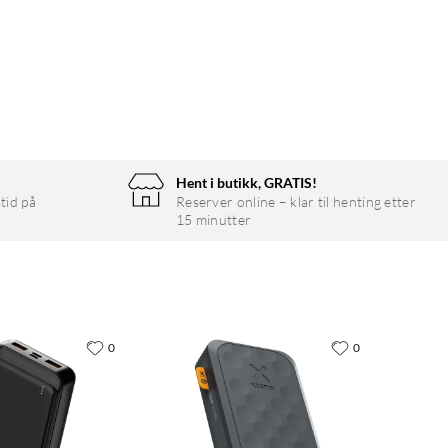
Hent i butikk, GRATIS!
tid på
Reserver online – klar til henting etter
15 minutter
0
0