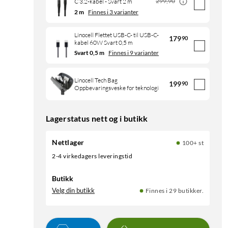
299,90
C 3.2-kabel - Svart 2 m
2 m
Finnes i 3 varianter
Linocell Flettet USB-C- til USB-C-
179
90
kabel 60W Svart 0,5 m
Svart 0,5 m
Finnes i 9 varianter
Linocell Tech Bag
199
90
Oppbevaringsveske for teknologi
Lagerstatus nett og i butikk
Nettlager
100+ st
2-4 virkedagers leveringstid
Butikk
Velg din butikk
Finnes i 29 butikker.