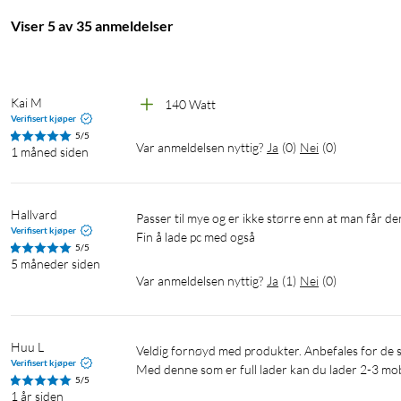
Viser 5 av 35 anmeldelser
Spesifikasjoner
Batteri: 5x 5000 mAh Li-polymer
Kai M
140 Watt
Kapasitet: 25 000 mAh, 3,6 V/90 Wh
Verifisert kjøper
Inngang USB-C 1/USB-C 2: Opptil 65 W/100 W maks.
5/5
Var anmeldelsen nyttig?
Ja
(
0
)
Nei
(
0
)
1 måned siden
Utgang USB-C 1: Opptil 65 W PD maks.
Utgang USB-C 2: Opptil 140 W PD maks.
Utgang USB-A: Opptil 22,5 W maks.
Hallvard
Passer til mye og er ikke større enn at man får den med seg.

Utgang USB-C 1 + 2: Opptil 145 W PD maks.
Verifisert kjøper
Fin å lade pc med også
Total utgangseffekt ved bruk av alle porter: Opptil 120 W maks.
5/5
Ladetid, powerbank: 2 timer
5 måneder siden
Var anmeldelsen nyttig?
Ja
(
1
)
Nei
(
0
)
Vekt: 508 g
Størrelse: 160x82x27 mm
Inkluderer: Powerbank, USB-C ladekabel (0,5 m, opptil 100 W)
Huu L
Veldig fornøyd med produkter. Anbefales for de som har litt gamle og dårlig mobil batteri. 

Verifisert kjøper
Med denne som er full lader kan du lader 2-3 mob
Feilsøking:
5/5
1 år siden