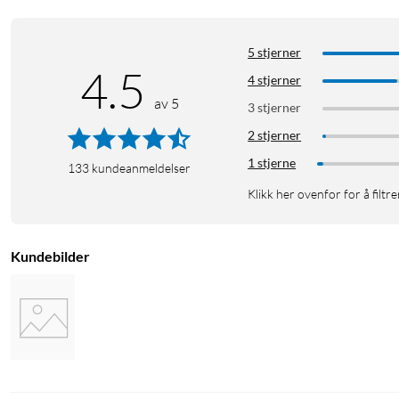
5 stjerner
4.5
4 stjerner
av 5
3 stjerner
2 stjerner
1 stjerne
133
kundeanmeldelser
Klikk her ovenfor for å filtre
Kundebilder