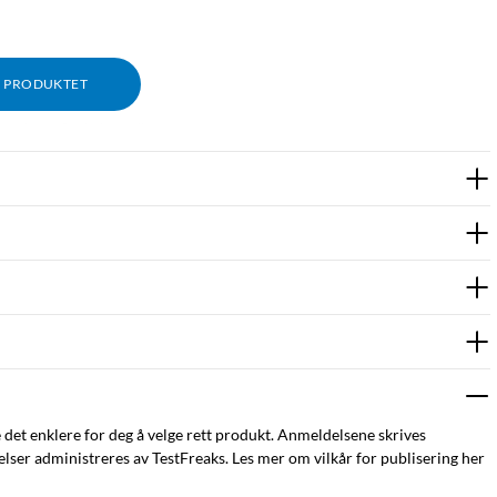
M PRODUKTET
ige ekstrafunksjoner."
e det enklere for deg å velge rett produkt. Anmeldelsene skrives
ser administreres av TestFreaks. Les mer om vilkår for publisering her