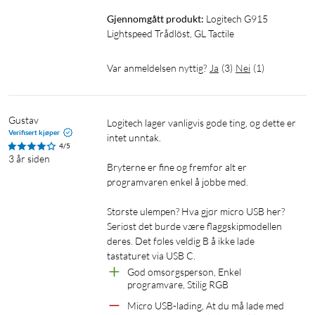
for 2 lysprofiler og 3 makroprofiler.
Gjennomgått produkt:
Logitech G915 
Lightspeed Trådlöst, GL Tactile
Kan kobles til med USB-mottaker eller via Bluetooth.
Batteritid: 30 t (ved 100%% lysstyrke). Ladetid: 3 t. Leveres
med Lightspeed-USB-mottaker og Micro-USB-kabel for lading
Var anmeldelsen nyttig?
Ja
(
3
)
Nei
(
1
)
(1,8 m). Mål: 150x475x22 mm (uten håndleddsstøtte). Vekt:
1025 g.
Gustav
Logitech lager vanligvis gode ting, og dette er 
Verifisert kjøper
intet unntak.

4/5
3 år siden
Bryterne er fine og fremfor alt er 
programvaren enkel å jobbe med.

Største ulempen? Hva gjør micro USB her? 
Seriøst det burde være flaggskipmodellen 
deres. Det føles veldig B å ikke lade 
tastaturet via USB C.
God omsorgsperson, Enkel 
programvare, Stilig RGB
Micro USB-lading, At du må lade med 
Logitech
GL Tactile
GL Clicky