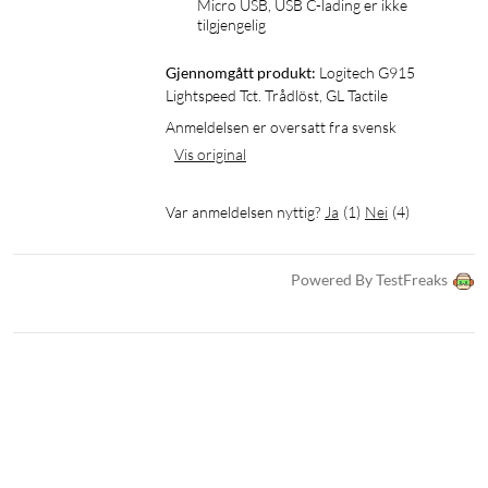
Micro USB, USB C-lading er ikke 
tilgjengelig
Gjennomgått produkt:
Logitech G915 
Lightspeed Tct. Trådlöst, GL Tactile
Anmeldelsen er oversatt fra svensk
Vis original
Var anmeldelsen nyttig?
Ja
(
1
)
Nei
(
4
)
Powered By TestFreaks