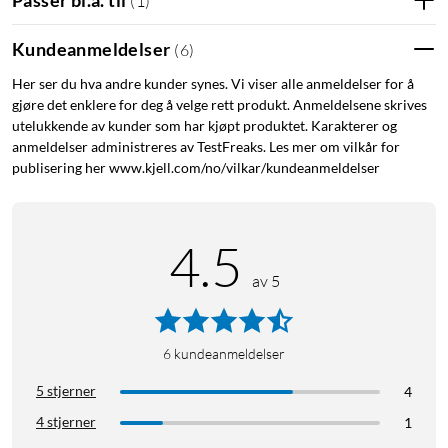
(
1
)
teknologien kan du dessuten drive belysningen fra spill,
musikk eller film, og synkronisere lyset med annet Lightsync-
Kundeanmeldelser
(
6
)
tilbehør.
Her ser du hva andre kunder synes. Vi viser alle anmeldelser for å
gjøre det enklere for deg å velge rett produkt. Anmeldelsene skrives
utelukkende av kunder som har kjøpt produktet. Karakterer og
GL Tactile
anmeldelser administreres av TestFreaks. Les mer om vilkår for
kombinerer
publisering her www.kjell.com/no/vilkar/kundeanmeldelser
samme
hastighet,
presisjon og
4.5
slaglengde
av 5
som Ro-mer-
G Tactile,
men med
bare halve
6
kundeanmeldelser
høyden. Det
5 stjerner
4
gir et lavere
4 stjerner
1
tastatur og