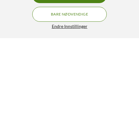
BARE NØDVENDIGE
Endre Innstillinger
Logitech G 915 Lightspeed Mekanisk tastatur
GRATIS FRAKT
GL Tactile
2 190,-
4.5/5
HENT
LEGG I HANDLEKURV
Lignende produkter