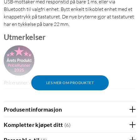
USB-mottaker med responstid på bare 1 ms, eller via
Bluetooth til valgfri enhet. Bytt enkelt tilkoblet enhet med et
knappetrykk på tastaturet. De nye bryterne gjør at tastaturet
har en tykkelse på bare 22 mm.
Utmerkelser
Pricerunner: Årets produkt 2025 i Danmark.
LES MER OM PRODUKTET
Nye brytere fra Logitech
Produsentinformasjon
De unike bryterne byr på samme opplevelse som tidligere
Romer G-brytere, men med bare halve høyden på tastene, slik
Kompletter kjøpet ditt
(
6
)
at tastaturets totale tykkelse bare blir 22 mm. Tastaturets
RGB-belysning kan tilpasses til hver tast. Med Lightsync-
Passer bl.a. til