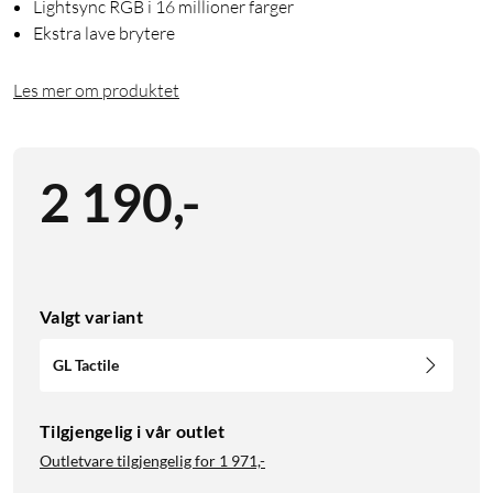
Lightsync RGB i 16 millioner farger
Ekstra lave brytere
Les mer om produktet
2 190
,
-
Valgt variant
GL Tactile
Tilgjengelig i vår outlet
Outletvare tilgjengelig for
1 971,-