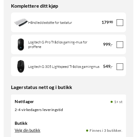
Komplettere ditt kjøp
179
90
Håndleddsstøtte for tastatur
Logitech G Pro Trådløs gaming-mus for
999
,
-
proffene
549
,
-
Logitech G 305 Lightspeed Trådløs gamingmus
Lagerstatus nett og i butikk
Nettlager
1+ st
2-4 virkedagers leveringstid
Butikk
Velg din butikk
Finnes i 3 butikker.