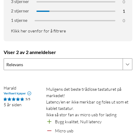
er mer
3 stjerner
0
skånsomt
2 stjerner
1
mot
1 stjerne
0
håndleddene.
Klikk her ovenfor for å filtrere
Gamingfunksjoner
Viser 2 av 2 anmeldelser
Logitech G915 er utstyrt med flere justerbare funksjoner for å
Relevans
optimalisere det for spilling. En spesiell spillemodus kan
aktiveres ved å bruke hurtigkommandoen FN+F8. Via
Logitech G HUB kan du både aktivere og deaktivere de
Harald
tastene du ikke vil skal hindre deg i spillingen.
Muligens det beste trådløse tastaturet på 
Verifisert kjøper
markedet! 

5/5
Latency'en er ikke merkbar og føles ut som et 
Ekstra knapper og innebygd makrominne
5 år siden
kablet tastatur.

Tastaturet har 5 ekstra knapper på venstre side som er
Ikke så stor fan av micro usb for lading
velegnet til makroer. Med mediekontrollene er det enkelt å
Bygg kvalitet, Null latency
styre musikk og volum direkte på tastaturet. Innebygd minne
Micro usb