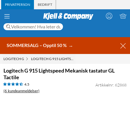
PRIVATPERSON
BEDRIFT
SOMMERSALG – Opptil 50 %
→
LOGITECH G
LOGITECH G 915 LIGHTSPEED MEKANISK TASTATUR GL TACTI
Logitech G 915 Lightspeed Mekanisk tastatur GL
Tactile
4.5
Artikkelnr: 62868
(6 kundeanmeldelser)