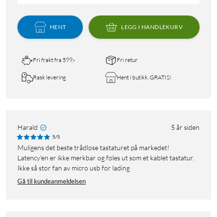
HENT
LEGG I HANDLEKURV
Fri frakt fra 599,-
Fri retur
Rask levering
Hent i butikk, GRATIS!
Harald
5 år siden
5/5
Muligens det beste trådløse tastaturet på markedet!
Latency'en er ikke merkbar og føles ut som et kablet tastatur.
Ikke så stor fan av micro usb for lading
Gå til kundeanmeldelsen