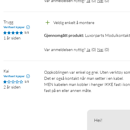
Var anmeldelsen nyttig?
Ja
(
0
)
Nei
(
0
)
Trygg
Veldig enkelt å montere 
Verifisert kjøper
5/5
Gjennomgått produkt:
Luxorparts Modulkontakt 
1 år siden
Var anmeldelsen nyttig?
Ja
(
0
)
Nei
(
0
)
Kai
Oppkoblingen var enkel og grei. Uten verktøy som lovet.

Verifisert kjøper
Det er også kontakt når man setter i en kabel.

1/5
MEN kabelen man kobler i henger IKKE fast i konk
2 år siden
fast på en eller annen måte.
Hei!
