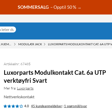
SOMMERSALG
– Opptil 50 % →
IL HJEMMENETTVERKET
MODULÆR JACK
LUXORPARTS MODULKONTAKT CAT. 6A UTP 
Artikkelnr: 67485
Luxorparts Modulkontakt Cat. 6a UTP
verktøyfri Svart
Mer fra:
Luxorparts
Nettverkskontakt
4.0
45 kundeanmeldelser
1 spørsmål/svar
|