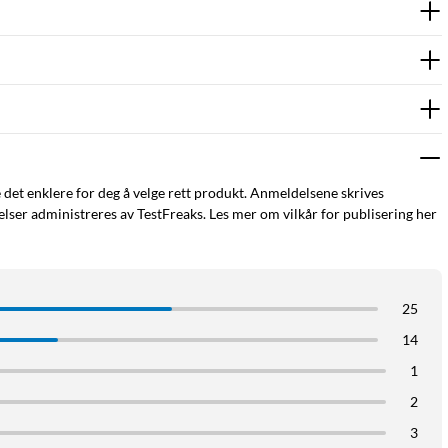
e det enklere for deg å velge rett produkt. Anmeldelsene skrives
ser administreres av TestFreaks. Les mer om vilkår for publisering her
25
14
1
2
3