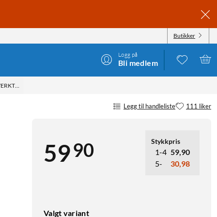
Butikker
Logg på
Bli medlem
VERKTØYFRI SVART
Legg til handleliste
111 liker
Stykkpris
90
59
1-4
59,90
5-
30,98
Valgt variant