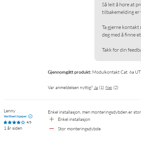
Så leit å høre at p
tilbakemelding er vi
Ta gjerne kontakt m
deg med å finne et 
Takk for din feedb
Gjennomgått produkt:
Modulkontakt Cat. 6a UTP
Var anmeldelsen nyttig?
Ja
(
1
)
Nei
(
2
)
Lenny
Enkel installasjon, men monteringsdybden er sto
Verifisert kjøper
Enkel installasjon
4/5
1 år siden
Stor monteringsdybde