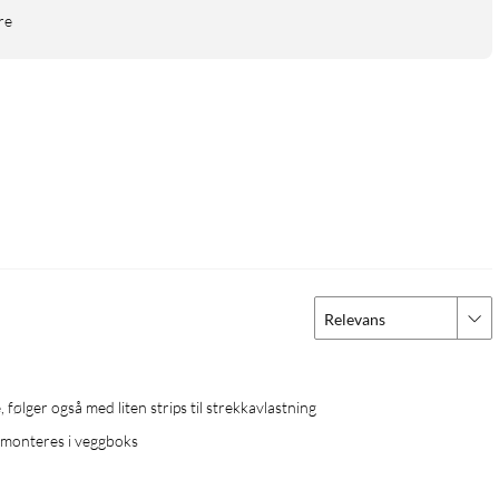
re
Relevans
 følger også med liten strips til strekkavlastning
l monteres i veggboks