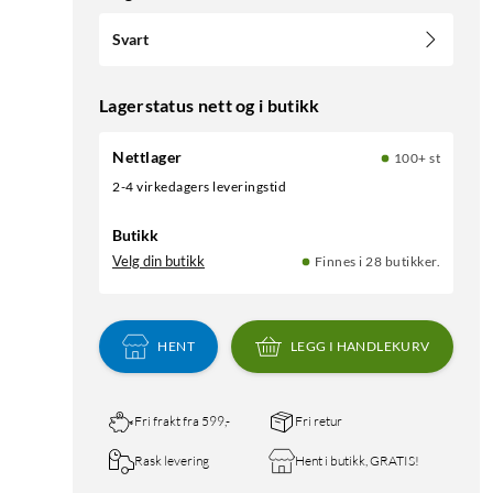
Svart
Lagerstatus nett og i butikk
Nettlager
100+ st
2-4 virkedagers leveringstid
Butikk
Velg din butikk
Finnes i 28 butikker.
HENT
LEGG I HANDLEKURV
Fri frakt fra 599,-
Fri retur
Rask levering
Hent i butikk, GRATIS!