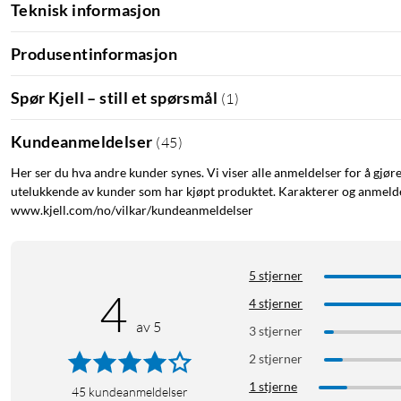
Teknisk informasjon
Produsentinformasjon
Spør Kjell – still et spørsmål
(
1
)
Kundeanmeldelser
(
45
)
Her ser du hva andre kunder synes. Vi viser alle anmeldelser for å gjør
utelukkende av kunder som har kjøpt produktet. Karakterer og anmeldel
www.kjell.com/no/vilkar/kundeanmeldelser
5 stjerner
4
4 stjerner
av 5
3 stjerner
2 stjerner
1 stjerne
45
kundeanmeldelser