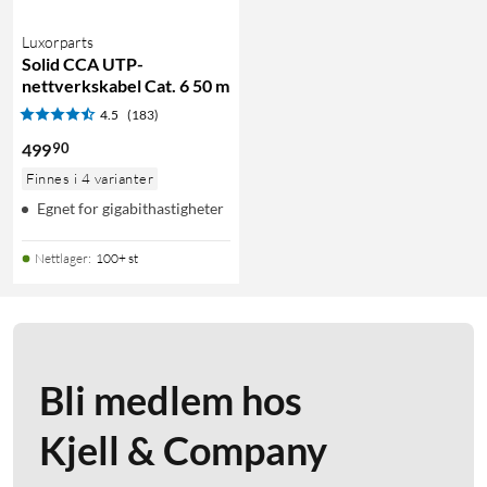
Luxorparts
Solid CCA UTP-
nettverkskabel Cat. 6 50 m
4.5
(183)
90
499
Finnes i 4 varianter
Egnet for gigabithastigheter
Nettlager
:
100+ st
Bli medlem hos
Kjell & Company