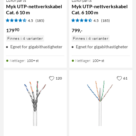
Luxorparts
Luxorparts
Myk UTP-nettverkskabel
Myk UTP-nettverkskabel
Cat. 6 10 m
Cat. 6 100 m
4.5
(185)
4.5
(185)
90
179
799
,
-
Finnes i 4 varianter
Finnes i 4 varianter
Egnet for gigabithastigheter
Egnet for gigabithastigheter
Nettlager
:
100+ st
Nettlager
:
100+ st
120
61