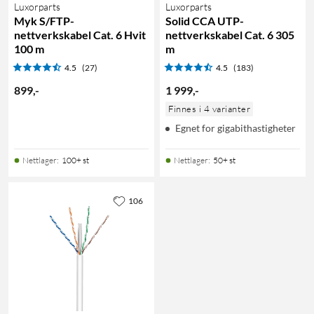
Luxorparts
Luxorparts
Myk S/FTP-
Solid CCA UTP-
nettverkskabel Cat. 6 Hvit
nettverkskabel Cat. 6 305
100 m
m
4.5
(27)
4.5
(183)
899
,
-
1 999
,
-
Finnes i 4 varianter
Egnet for gigabithastigheter
Nettlager
:
100+ st
Nettlager
:
50+ st
106