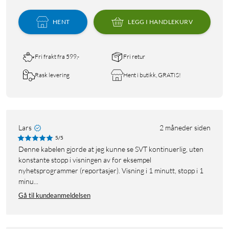
HENT
LEGG I HANDLEKURV
Fri frakt fra 599,-
Fri retur
Rask levering
Hent i butikk, GRATIS!
Lars
2 måneder siden
5/5
Denne kabelen gjorde at jeg kunne se SVT kontinuerlig, uten
konstante stopp i visningen av for eksempel
nyhetsprogrammer (reportasjer). Visning i 1 minutt, stopp i 1
minu...
Gå til kundeanmeldelsen