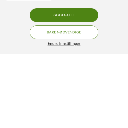
GODTA ALLE
BARE NØDVENDIGE
Endre Innstillinger
Luxorparts UTP-nettverkskabel Cat. 6 Hvit 15 m
279,90
4.5/5
HENT
LEGG I HANDLEKURV