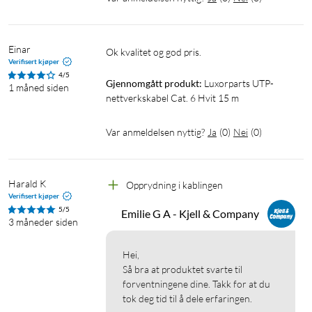
Einar
Ok kvalitet og god pris.
Verifisert kjøper
4/5
Gjennomgått produkt:
Luxorparts UTP-
1 måned siden
nettverkskabel Cat. 6 Hvit 15 m
Var anmeldelsen nyttig?
Ja
(
0
)
Nei
(
0
)
Harald K
Opprydning i kablingen
Verifisert kjøper
5/5
Emilie G A - Kjell & Company
3 måneder siden
Hei,

Så bra at produktet svarte til 
forventningene dine. Takk for at du 
tok deg tid til å dele erfaringen.