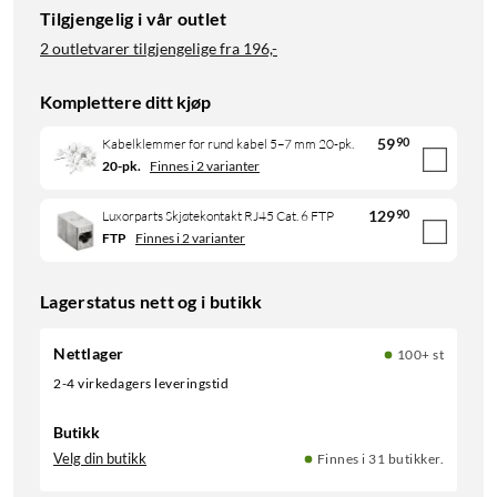
Tilgjengelig i vår outlet
2 outletvarer tilgjengelige fra
196,-
Komplettere ditt kjøp
59
90
Kabelklemmer for rund kabel 5–7 mm 20-pk.
20-pk.
Finnes i 2 varianter
129
90
Luxorparts Skjøtekontakt RJ45 Cat. 6 FTP
FTP
Finnes i 2 varianter
Lagerstatus nett og i butikk
Nettlager
100+ st
2-4 virkedagers leveringstid
Butikk
Velg din butikk
Finnes i 31 butikker.