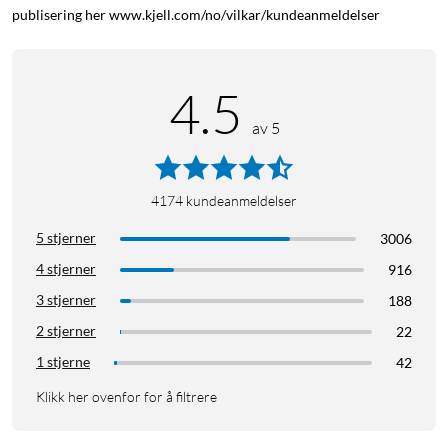
publisering her www.kjell.com/no/vilkar/kundeanmeldelser
4.5
av 5
4174
kundeanmeldelser
5 stjerner
3006
4 stjerner
916
3 stjerner
188
2 stjerner
22
1 stjerne
42
Klikk her ovenfor for å filtrere