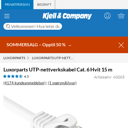
PRIVATPERSON
BEDRIFT
SOMMERSALG – Opptil 50 %
→
LUXORPARTS
LUXORPARTS UTP-NETTVERKSKABEL CAT. 6 HVIT 15 M
Luxorparts UTP-nettverkskabel Cat. 6 Hvit 15 m
4.5
Artikkelnr: 68085
(4174 kundeanmeldelser)
(1 spørsmål/svar)
|