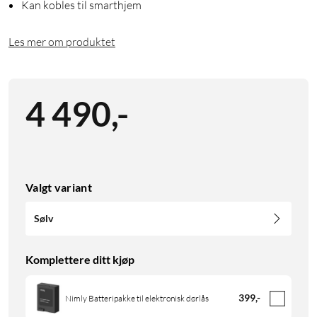
Kan kobles til smarthjem
Les mer om produktet
4 490
,
-
Valgt variant
Sølv
Komplettere ditt kjøp
399
,
-
Nimly Batteripakke til elektronisk dørlås