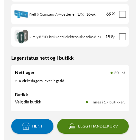
69
90
Kjell & Company AA-batterier (LR6) 10-pk.
199
,
-
Nimly RFID-brikker til elektronisk dørlås 3-pk.
Lagerstatus nett og i butikk
Nettlager
20+ st
2-4 virkedagers leveringstid
Butikk
Velg din butikk
Finnes i 17 butikker.
HENT
LEGG I HANDLEKURV