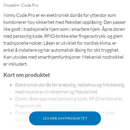
Modellnr: Code Pro
Nimly Code Pro er en elektronisk dørlås for ytterdør som
kombinerer høy sikkerhet med fleksibel opplåsing. Den passer
like godt i tradisjonelle hjem som i smartere hjem. Åpne døren
med personlig kode, RFID-brikke eller fingeravtrykk, og glem
tradisjonelle nøkler. Låsen er utviklet for nordisk klima, er
enkel å installere og har automatisk låsing for økt trygghet.
Kan utvides med smarthjemfunksjoner. Mekanisk nødnøkkel
er inkludert.
Kort om produktet
Elektronisk dørlås for enebolig, rekkehus og fritidsbolig
med høye krav til sikkerhet og fleksibilitet.
Døren låses opp med personlig kode, RFID-brikke eller
fingeravtrykk.
Fingeravtrykkleseren gir rask og enkel tilgang uten
LES MER OM PRODUKTET
nøkler.
Låsklassifisert i henhold til klasse 3 og CE-godkjent for