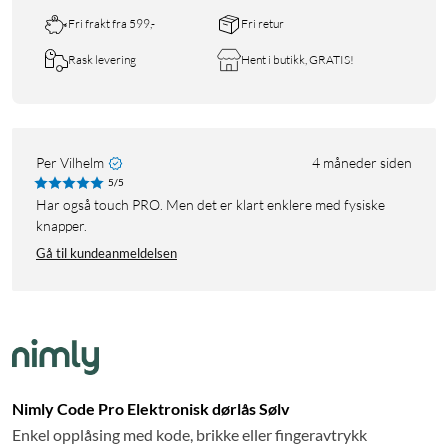
Fri frakt fra 599,-
Fri retur
Rask levering
Hent i butikk, GRATIS!
Per Vilhelm
4 måneder siden
5/5
Har også touch PRO. Men det er klart enklere med fysiske
knapper.
Gå til kundeanmeldelsen
Nimly Code Pro Elektronisk dørlås Sølv
Enkel opplåsing med kode, brikke eller fingeravtrykk