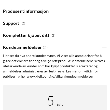
sikker bruk på ytterdører.
Låsen er utviklet for nordisk klima og tåler daglig bruk
Produsentinformasjon
hele året.
Automatisk låsing sørger for at døren låses når den
Support
(
2
)
lukkes.
En mekanisk nødnøkkel er inkludert som reserve ved for
Kompletter kjøpet ditt
(
3
)
eksempel utladede batterier.
Låsen er enkel å installere på høyre- eller
Kundeanmeldelser
(
2
)
venstrehengslede ytterdører av skandinavisk modell.
Her ser du hva andre kunder synes. Vi viser alle anmeldelser for å
Ved hjelp av Nimly Connect Module
(
52187
)
og
gjøre det enklere for deg å velge rett produkt. Anmeldelsene skrives
Connect Gateway
(
52188
)
kan låsen bli en del av
utelukkende av kunder som har kjøpt produktet. Karakterer og
smarthjemmet ditt.
anmeldelser administreres av TestFreaks. Les mer om vilkår for
publisering her www.kjell.com/no/vilkar/kundeanmeldelser
Fleksibel opplåsing uten nøkler
Nimly Code Pro passer like godt i enebolig som i rekkehus
eller fritidsbolig, og du har flere måter å låse opp ytterdøren
5
på, avhengig av situasjon. Bruk personlig kode, RFID-brikke
eller fingeravtrykk for rask og sikker tilgang. Takket være
av 5