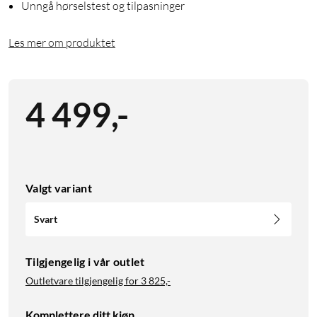
Unngå hørselstest og tilpasninger
Les mer om produktet
4 499
,
-
Valgt variant
Svart
Tilgjengelig i vår outlet
Outletvare tilgjengelig for
3 825,-
Komplettere ditt kjøp