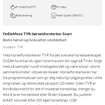
Fri frakt fra 599,-
Fri retur
Rask levering
Hent i butikk, GRATIS!
OnDeMove TYR-hørselsforsterker Svart
Bedre hørsel og livskvalitet umiddelbart
Modellnr: TYR
Med hørselforsterkeren TYR fra det svenske hørselsselskapet
OnDeMove kan du igjen høre hva som blir sagt på TV-en, følge
med på samtaler rundt middagsbordet og være sosial i større
sammenkomster i støyende lokaler. Hørselforsterkeren har
tre programmoduser som gir deg naturlig lydgjengivelse i ulike
omgivelser, og rekkevidde på opptil 20 meter. Siden TYR er
forhåndsinnstilt for lett til moderat hørselstap, trenger du
ikke å ta en hørselstest eller få den tilpasset. Du justerer
enkelt volumet etter ditt eget hørselstap. USB-