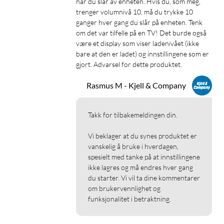
når du slår av enheten. Hvis du, som meg, 
er usikker på om hørselstapet ditt er lett til moderat, kan du
trenger volumnivå 10, må du trykke 10 
tenke gjennom hvordan du opplever samtaler. Store vansker
ganger hver gang du slår på enheten. Tenk 
med å høre i en vanlig samtale med bare én person tyder på at
om det var tilfelle på en TV! Det burde også 
du sannsynligvis har et hørselstap som er større enn lett til
være et display som viser ladenivået (ikke 
moderat. TYR-hørselsforsterkeren kan brukes i stedet for et
bare at den er ladet) og innstillingene som er 
høreapparat, eller som et supplement hvis du allerede har et
gjort. Advarsel for dette produktet.
høreapparat.
Rasmus M - Kjell & Company
Takk for tilbakemeldingen din.

Vi beklager at du synes produktet er 
vanskelig å bruke i hverdagen, 
spesielt med tanke på at innstillingene 
ikke lagres og må endres hver gang 
du starter. Vi vil ta dine kommentarer 
om brukervennlighet og 
funksjonalitet i betraktning.