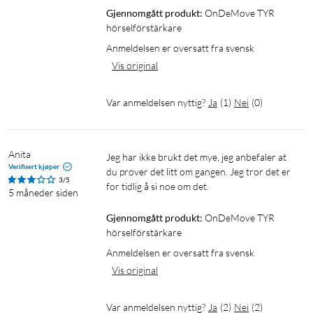
Ladbar og enkel å ha på
Gjennomgått produkt:
OnDeMove TYR 
hörselförstärkare
TYR veier bare 39 gram. Du bærer den rundt halsen med
Anmeldelsen er oversatt fra svensk
forsterkeren på brystet, slik at multimikrofonen kan fange opp
Vis original
lyd forfra og fra sidene. Hvis du beveger deg mye, kan du også
bruke klemmen på baksiden for å minimere bevegelsesstøy.
Ørepropper følger med og er merket med høyre (H) og venstre
Var anmeldelsen nyttig?
Ja
(
1
)
Nei
(
0
)
(V). Hørselsforsterkeren drives av et innebygd ladbart batteri
med batteritid på 45 timer, en av/på-knapp og tre store
knapper for de tre programmodusene. Lader selges separat.
Anita
Jeg har ikke brukt det mye, jeg anbefaler at 
Verifisert kjøper
du prøver det litt om gangen. Jeg tror det er 
3/5
Programmoduser for ulike anledninger og
for tidlig å si noe om det.
5 måneder siden
omgivelser
Gjennomgått produkt:
OnDeMove TYR 
Alle lyttemiljøer er forskjellige. Derfor tilbyr TYR tre
hörselförstärkare
programmoduser for å optimalisere lyden etter hvor du er.
Anmeldelsen er oversatt fra svensk
Vis original
Program 1 – samtaler og TV-titting hjemme
Se på TV sammen med resten av familien uten å være uenig
Var anmeldelsen nyttig?
Ja
(
2
)
Nei
(
2
)