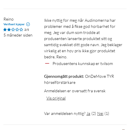
om lydstyrken. Med TYR trenger du ingen ekstra enheter for å
høre TV-en. Du kan også uten problemer høre og delta i
samtaler i sofaen med familien.
Reino
Ikke nyttig for meg når Audinomerna har 
Verifisert kjøper
problemer med å fikse god hørbarhet for 
Program 2 – større sosiale sammenhenger, kino og teater
2/5
meg. Jeg var dum som trodde at 
5 måneder siden
Takket være den unike rekkevidden på opptil 20 meter kan du
produsenten lanserte produktet sitt og 
med TYR unngå hørselsproblemer i større sosiale
samtidig svekket ditt gode navn. Jeg beklager 
sammenhenger – som foreningsmøter, teater og kino. Med
virkelig at en høy pris ikke gjør produktet 
TYR får du med deg alt, enten du vil høre hva korlederen sier
bedre, Reino.
på avstand, diskutere med medlemmer rundt bordet eller gå
Produsentens kunnskap er tvilsom
på den nyeste kinoforestillingen med barnebarna.
Gjennomgått produkt:
OnDeMove TYR 
hörselförstärkare
Program 3 – støyende omgivelser som selskap eller
Anmeldelsen er oversatt fra svensk
restauranter
Selv støyende og urolige omgivelser, slik det kan være i
Vis original
selskap eller på restauranter, er ikke noe problem for TYR. TYR
minimerer bakgrunnsstøy og fokuserer på samtalelyd, slik at
Var anmeldelsen nyttig?
Ja
(
2
)
Nei
(
1
)
du kan nyte middagen og samtalene fullt ut. I denne modusen
er hørselsforsterkeren innstilt for krevende lytteomgivelser.