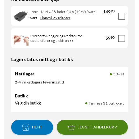
149
90
Linocell Mini USB-lader 2,4 A (12 W) Svart
Svart
Finnes i 2 varianter
Luxorparts Rengjøringsverktøy for
59
90
hodetelefoner og elektronikk
Lagerstatus nett og i butikk
Nettlager
50+ st
2-4 virkedagers leveringstid
Butikk
Velg din butikk
Finnes i 31 butikker.
HENT
LEGG I HANDLEKURV