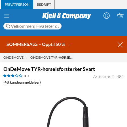
PRIVATPERSON
BEDRIFT
SOMMERSALG – Opptil 50 %
→
ONDEMOVE
ONDEMOVE TYR-HØRSELSFORSTERKER SVART
OnDeMove TYR-hørselsforsterker Svart
3.0
Artikkelnr: 24484
(48 kundeanmeldelser)