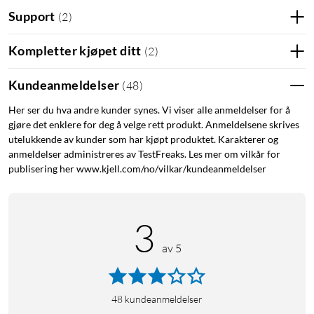
Support
(
2
)
Kort om produktet
Hørselsforsterker fra det svenske hørselsselskapet
Kompletter kjøpet ditt
(
2
)
OnDeMove i Halmstad.
Utviklet av eksperter med flere års erfaring innen
Kundeanmeldelser
(
48
)
teknisk audiologi.
Krever ingen hørselstest eller tilpasning. Du justerer
Her ser du hva andre kunder synes. Vi viser alle anmeldelser for å
gjøre det enklere for deg å velge rett produkt. Anmeldelsene skrives
volumet etter hørselstapet ditt.
utelukkende av kunder som har kjøpt produktet. Karakterer og
Inneholder den samme avanserte teknologien som i
anmeldelser administreres av TestFreaks. Les mer om vilkår for
moderne høreapparater.
publisering her www.kjell.com/no/vilkar/kundeanmeldelser
Forsterkeren har naturlig lydgjengivelse takket være et
stort frekvensområde på 12 500 Hz, som er høyere enn
det som normalt finnes i hørselshjelpemidler.
3
Rekkevidde på opptil 20 meter – perfekt for
foreningsmøter eller forelesninger.
av 5
Tre programmoduser tilpasset for ulike miljøer og
anledninger.
48
kundeanmeldelser
Kombinert hørselsforsterker og høreapparat