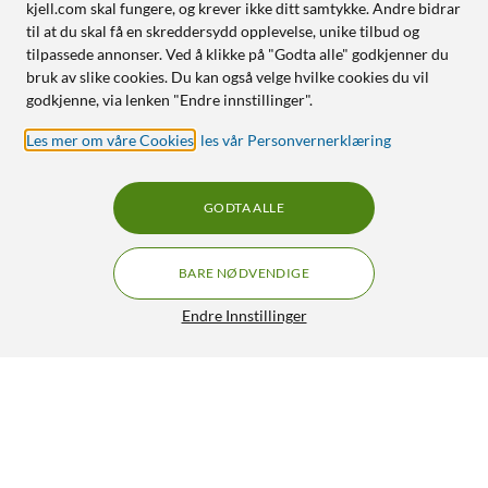
kjell.com skal fungere, og krever ikke ditt samtykke. Andre bidrar
til at du skal få en skreddersydd opplevelse, unike tilbud og
tilpassede annonser. Ved å klikke på "Godta alle" godkjenner du
bruk av slike cookies. Du kan også velge hvilke cookies du vil
godkjenne, via lenken "Endre innstillinger".
Les mer om våre Cookies
,
les vår Personvernerklæring
GODTA ALLE
BARE NØDVENDIGE
Endre Innstillinger
OnDeMove TYR-hørselsforsterker Svart
GRATIS FRAKT
3/5
4 499,-
HENT
LEGG I HANDLEKURV