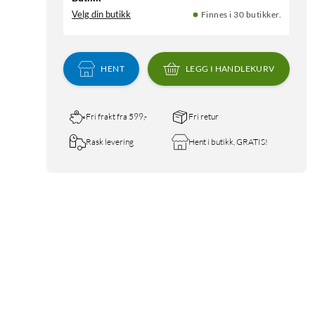
Velg din butikk
Finnes i 30 butikker.
HENT
LEGG I HANDLEKURV
Fri frakt fra 599,-
Fri retur
Rask levering
Hent i butikk, GRATIS!