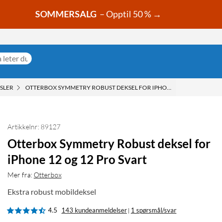
SOMMERSALG
– Opptil 50 % →
SLER
OTTERBOX SYMMETRY ROBUST DEKSEL FOR IPHONE 12 OG 12 PRO S
Artikkelnr: 89127
Otterbox Symmetry Robust deksel for
iPhone 12 og 12 Pro Svart
Mer fra:
Otterbox
Ekstra robust mobildeksel
4.5
143 kundeanmeldelser
1 spørsmål/svar
|