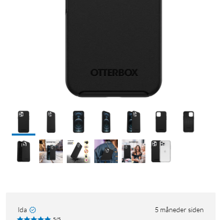
Ida
5 måneder siden
5/5