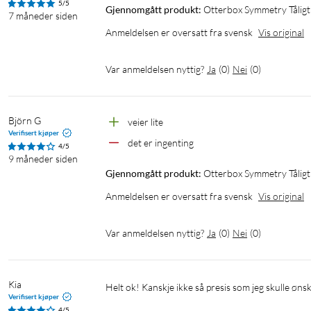
5/5
Gjennomgått produkt:
Otterbox Symmetry Tåligt
7 måneder siden
Anmeldelsen er oversatt fra svensk
Vis original
Var anmeldelsen nyttig?
Ja
(
0
)
Nei
(
0
)
Björn G
veier lite
Verifisert kjøper
det er ingenting
4/5
9 måneder siden
Gjennomgått produkt:
Otterbox Symmetry Tåligt
Anmeldelsen er oversatt fra svensk
Vis original
Var anmeldelsen nyttig?
Ja
(
0
)
Nei
(
0
)
Kia
Helt ok! Kanskje ikke så presis som jeg skulle øns
Verifisert kjøper
4/5