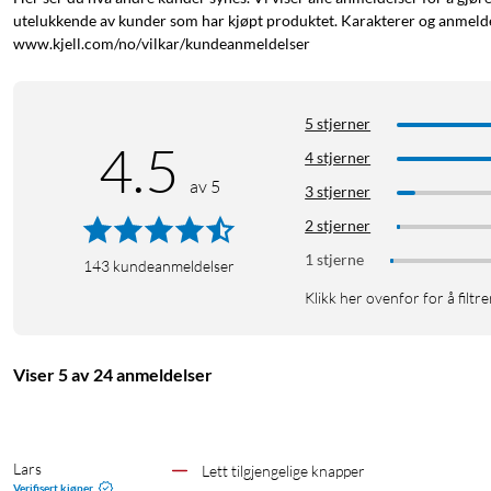
utelukkende av kunder som har kjøpt produktet. Karakterer og anmeldel
www.kjell.com/no/vilkar/kundeanmeldelser
5 stjerner
4.5
4 stjerner
av 5
3 stjerner
2 stjerner
1 stjerne
143
kundeanmeldelser
Klikk her ovenfor for å filtre
Viser 5 av 24 anmeldelser
Lars
Lett tilgjengelige knapper
Verifisert kjøper