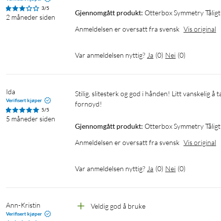
3/5
Gjennomgått produkt:
Otterbox Symmetry Tåligt 
2 måneder siden
Anmeldelsen er oversatt fra svensk
Vis original
Var anmeldelsen nyttig?
Ja
(
0
)
Nei
(
0
)
Ida
Stilig, slitesterk og god i hånden! Litt vanskelig å ta av og på, men det er ikke hovedoppgaven, så det er enkelt 👍 Jeg er 
Verifisert kjøper
fornøyd!
5/5
5 måneder siden
Gjennomgått produkt:
Otterbox Symmetry Tåligt 
Anmeldelsen er oversatt fra svensk
Vis original
Var anmeldelsen nyttig?
Ja
(
0
)
Nei
(
0
)
Ann-Kristin
Veldig god å bruke
Verifisert kjøper