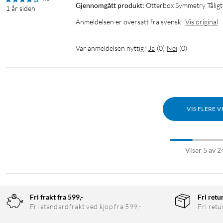
Gjennomgått produkt:
Otterbox Symmetry Tåligt 
1 år siden
Anmeldelsen er oversatt fra svensk
Vis original
Var anmeldelsen nyttig?
Ja
(
0
)
Nei
(
0
)
VIS FLERE 
Viser 5 av 2
Fri frakt fra 599,-
Fri retu
Fri standardfrakt ved kjøp fra 599,-
Fri retu