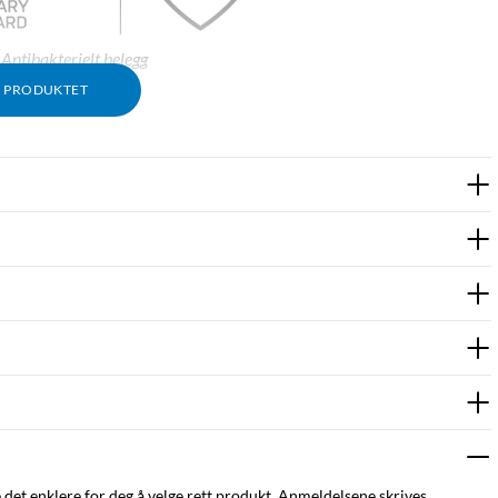
Antibakterielt belegg
M PRODUKTET
e det enklere for deg å velge rett produkt. Anmeldelsene skrives