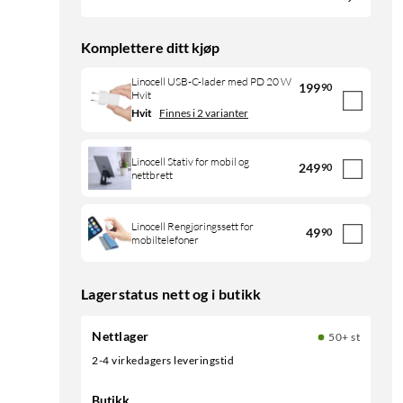
Komplettere ditt kjøp
Linocell USB-C-lader med PD 20 W
199
90
Hvit
Hvit
Finnes i 2 varianter
Linocell Stativ for mobil og
249
90
nettbrett
Linocell Rengjøringssett for
49
90
mobiltelefoner
Lagerstatus nett og i butikk
Nettlager
50+ st
2-4 virkedagers leveringstid
Butikk