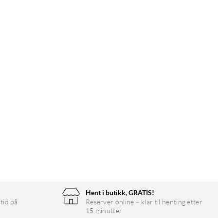
Hent i butikk, GRATIS!
tid på
Reserver online – klar til henting etter
15 minutter