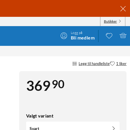
Butikker
Logg på
Bli medlem
VART
Legg til handleliste
1 liker
90
369
Valgt variant
Svart