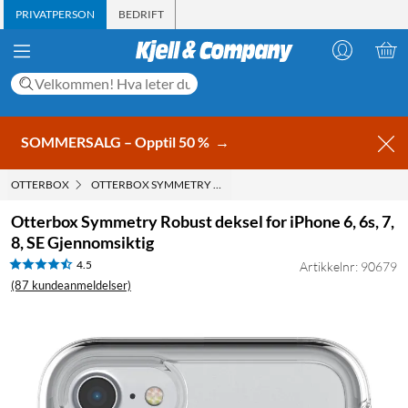
PRIVATPERSON
BEDRIFT
SOMMERSALG – Opptil 50 %
→
OTTERBOX
OTTERBOX SYMMETRY ROBUST DEKSEL FOR IPHONE 6, 6S, 7, 
Otterbox Symmetry Robust deksel for iPhone 6, 6s, 7,
8, SE Gjennomsiktig
4.5
Artikkelnr: 90679
(87 kundeanmeldelser)