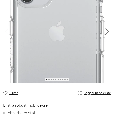
5 liker
Legg til handleliste
Ekstra robust mobildeksel
Absorberer støt