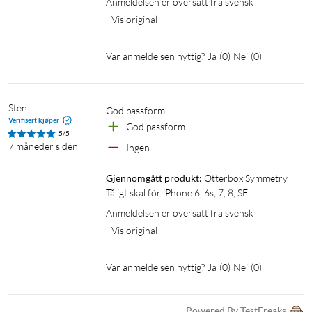
Anmeldelsen er oversatt fra svensk
Vis original
Var anmeldelsen nyttig?
Ja
(
0
)
Nei
(
0
)
Sten
God passform
Verifisert kjøper
God passform
5/5
7 måneder siden
Ingen
Gjennomgått produkt:
Otterbox Symmetry 
Tåligt skal för iPhone 6, 6s, 7, 8, SE
Anmeldelsen er oversatt fra svensk
Vis original
Var anmeldelsen nyttig?
Ja
(
0
)
Nei
(
0
)
Powered By TestFreaks