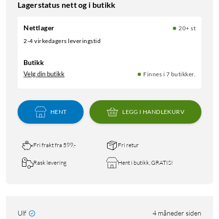
Lagerstatus nett og i butikk
Nettlager
20+ st
2-4 virkedagers leveringstid
Butikk
Velg din butikk
Finnes i 7 butikker.
HENT
LEGG I HANDLEKURV
Fri frakt fra 599,-
Fri retur
Rask levering
Hent i butikk, GRATIS!
Ulf
4 måneder siden