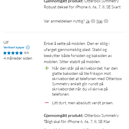
Gjennomgått produkt:
Otterbox Symmetry 
Robust deksel for iPhone 6, 6s, 7, 8, SE Svart
Var anmeldelsen nyttig?
Ja
(
0
)
Nei
(
0
)
Ulf
Enkel å sette på mobilen. Den er stilig i 
Verifisert kjøper
ufarget gjennomsiktig plast. Stabil og 
5/5
beskytter både forsiden og baksiden av 
4 måneder siden
mobilen. Sitter stabilt på mobilen.
Når den står på skrivebordet, har den 
glatte baksiden så lite friksjon mot 
skrivebordet at telefonen med Otterbos 
Symmetry enkelt glir rundt på 
skrivebordet når du vil skrive på 
telefonen.
Litt dyrt, men absolutt verdt prisen.
Gjennomgått produkt:
Otterbox Symmetry 
Tåligt skal för iPhone 6, 6s, 7, 8, SE Klar