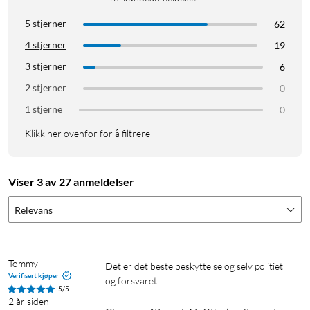
5 stjerner
62
4 stjerner
19
3 stjerner
6
2 stjerner
0
1 stjerne
0
Klikk her ovenfor for å filtrere
Viser 3 av 27 anmeldelser
Relevans
Tommy
Det er det beste beskyttelse og selv politiet 
Verifisert kjøper
og forsvaret 
5/5
2 år siden