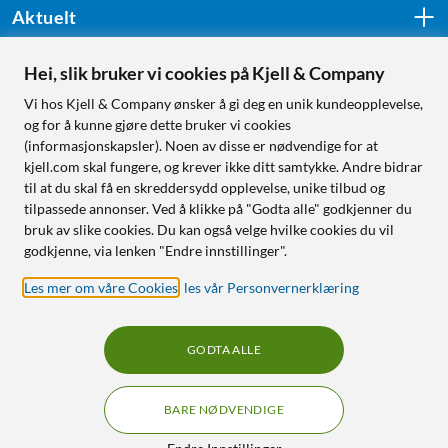
Aktuelt
Hei, slik bruker vi cookies på Kjell & Company
Følg oss
Vi hos Kjell & Company ønsker å gi deg en unik kundeopplevelse,
og for å kunne gjøre dette bruker vi cookies
(informasjonskapsler). Noen av disse er nødvendige for at
kjell.com skal fungere, og krever ikke ditt samtykke. Andre bidrar
Handle fra:
til at du skal få en skreddersydd opplevelse, unike tilbud og
tilpassede annonser. Ved å klikke på "Godta alle" godkjenner du
Sverige
bruk av slike cookies. Du kan også velge hvilke cookies du vil
Norge
godkjenne, via lenken "Endre innstillinger".
Les mer om våre Cookies
,
les vår Personvernerklæring
GODTA ALLE
BARE NØDVENDIGE
RÅD OG TILBEHØR TIL
HJEMMEELEKTRONIKK
Filtre