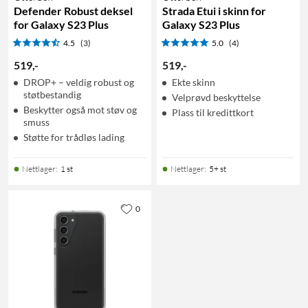
Defender Robust deksel
Strada Etui i skinn for
for Galaxy S23 Plus
Galaxy S23 Plus
4.5
(3)
5.0
(4)
519
,
-
519
,
-
DROP+ – veldig robust og
Ekte skinn
støtbestandig
Velprøvd beskyttelse
Beskytter også mot støv og
Plass til kredittkort
smuss
Støtte for trådløs lading
Nettlager
:
1 st
Nettlager
:
5+ st
0