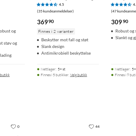
4.5
4
(35 kundeanmeldelser)
(47 kundeanmel
369
90
309
90
obust og
Robust og 
Finnes i 2 varianter
Slankt og 
Beskytter mot fall og støt
t støv og
Slank design
Antimikrobiell beskyttelse
 lading
Nettlager
:
5+ st
Nettlager
:
5+
 butikk
Finnes i 5 butikker.
Velg butikk
Finnes i 9 but
0
44