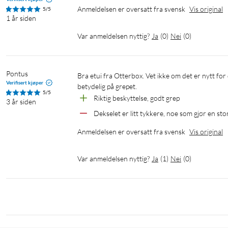
Anmeldelsen er oversatt fra svensk
Vis original
5/5
1 år siden
Var anmeldelsen nyttig?
Ja
(
0
)
Nei
(
0
)
Pontus
Bra etui fra Otterbox. Vet ikke om det er nytt for denne modellen, men sidene er litt røffere enn baksiden som hjelper 
Verifisert kjøper
betydelig på grepet.
5/5
Riktig beskyttelse, godt grep
3 år siden
Dekselet er litt tykkere, noe som gjør en sto
Anmeldelsen er oversatt fra svensk
Vis original
Var anmeldelsen nyttig?
Ja
(
1
)
Nei
(
0
)