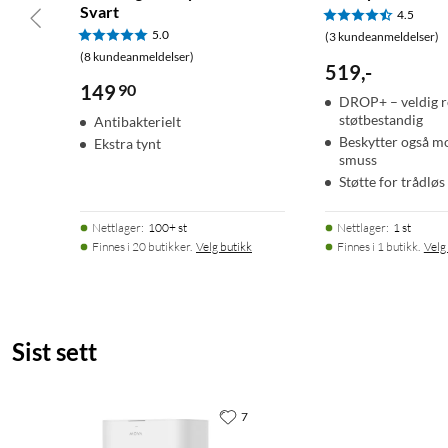
Svart
4.5
5.0
(3 kundeanmeldelser)
(8 kundeanmeldelser)
519
,
-
149
90
DROP+ – veldig r
støtbestandig
Antibakterielt
Beskytter også mo
Ekstra tynt
smuss
Støtte for trådløs
Nettlager
:
100+ st
Nettlager
:
1 st
Finnes i 20 butikker.
Velg butikk
Finnes i 1 butikk.
Velg
Sist sett
7