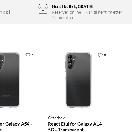
Hent i butikk, GRATIS!
tid på
Reserver online – klar til henting etter
15 minutter
1
0
Otterbox
for Galaxy A54 -
React Etui for Galaxy A14
t
5G - Transparent