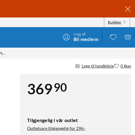
Butikker
Logg på
Bli medlem
PLUS GJENNOMSIKTIG
Legg til handleliste
0 liker
90
369
Tilgjengelig i vår outlet
Outletvare tilgjengelig for
296,-