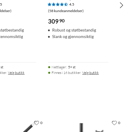
.5
4.5
delser)
(58 kundeanmeldelser)
309
90
støtbestandig
Robust og støtbestandig
gjennomsiktig
Slank og gjennomsiktig
 st
Nettlager
:
5+ st
ikker.
Velg butikk
Finnes i 16 butikker.
Velg butikk
0
0