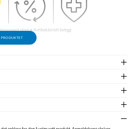
envunnet plast • Antibakterielt belegg
M PRODUKTET
e det enklere for deg å velge rett produkt. Anmeldelsene skrives