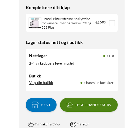
Komplettere ditt kjøp
Linocell Elite Extreme Beskyttelse
149
90
for kameralinsen på Galaxy S23 og
S23 Plus
Lagerstatus nett og i butikk
Nettlager
1+ st
2-4 virkedagers leveringstid
Butikk
Velg din butikk
Finnes i 2 butikker.
HENT
LEGG I HANDLEKURV
Fri frakt fra 599,-
Fri retur