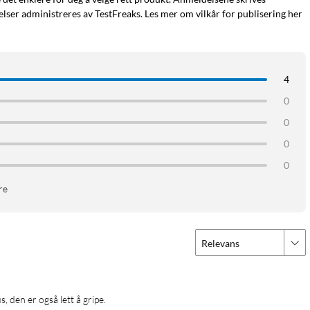
ser administreres av TestFreaks. Les mer om vilkår for publisering her
4
0
0
0
0
re
Relevans
, den er også lett å gripe.