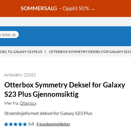
SOMMERSALG
– Opptil 50 % →
SEL TIL GALAXY S23 PLUS
OTTERBOX SYMMETRY DEKSEL FOR GALAXY S23 
Artikkelnr: 22852
Otterbox Symmetry Deksel for Galaxy
S23 Plus Gjennomsiktig
Mer fra:
Otterbox
Strømlinjeformet deksel for Galaxy S23 Plus
5.0
4 kundeanmeldelser