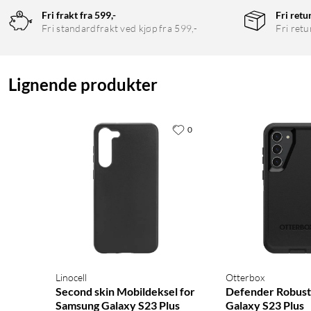
Fri frakt fra 599,-
Fri retu
Fri standardfrakt ved kjøp fra 599,-
Fri retu
Lignende produkter
0
Linocell
Otterbox
Second skin Mobildeksel for
Defender Robust 
Samsung Galaxy S23 Plus
Galaxy S23 Plus