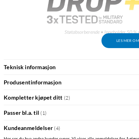
Støtabsorberende • Inneholder 50 % gj
LES MER O
Teknisk informasjon
Produsentinformasjon
Kompletter kjøpet ditt
(
2
)
Passer bl.a. til
(
1
)
Kundeanmeldelser
(
4
)
Her ser du hva andre kunder synes. Vi viser alle anmeldelser for å gjør