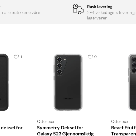
r
Rask levering
r i alle butikkene våre.
2–4 virkedagers leverings
lagervarer
1
0
Otterbox
Otterbox
deksel for
Symmetry Deksel for
React Etui 
Galaxy S23 Gjennomsiktig
Transparen