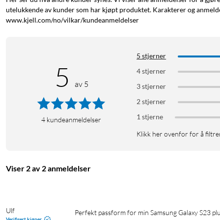
utelukkende av kunder som har kjøpt produktet. Karakterer og anmeldel
www.kjell.com/no/vilkar/kundeanmeldelser
5 stjerner
5
4 stjerner
av 5
3 stjerner
2 stjerner
1 stjerne
4
kundeanmeldelser
Klikk her ovenfor for å filtre
Viser 2 av 2 anmeldelser
Ulf
Perfekt passform for min Samsung Galaxy S23 plus
Verifisert kjøper