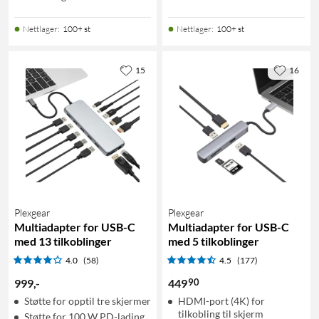
Nettlager
:
100+ st
Nettlager
:
100+ st
15
16
Plexgear
Plexgear
Multiadapter for USB-C
Multiadapter for USB-C
med 13 tilkoblinger
med 5 tilkoblinger
4.0
(58)
4.5
(177)
90
999
,
-
449
Støtte for opptil tre skjermer
HDMI-port (4K) for
tilkobling til skjerm
Støtte for 100 W PD-lading