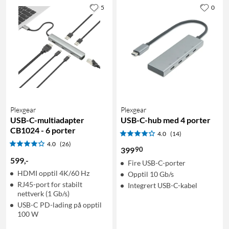
5
0
Plexgear
Plexgear
USB-C-multiadapter
USB-C-hub med 4 porter
CB1024 - 6 porter
4.0
(14)
4.0
(26)
90
399
599
,
-
Fire USB-C-porter
HDMI opptil 4K/60 Hz
Opptil 10 Gb/s
RJ45-port for stabilt
Integrert USB-C-kabel
nettverk (1 Gb/s)
USB-C PD-lading på opptil
100 W