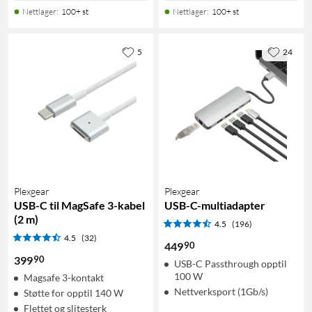
Nettlager
:
100+ st
Nettlager
:
100+ st
5
24
Plexgear
Plexgear
USB-C til MagSafe 3-kabel
USB-C-multiadapter
(2 m)
4.5
(196)
4.5
(32)
90
449
90
399
USB-C Passthrough opptil
100 W
Magsafe 3-kontakt
Nettverksport (1Gb/s)
Støtte for opptil 140 W
Flettet og slitesterk