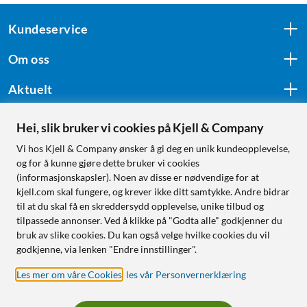
Kundeservice
Om oss
Aktuelt
Hei, slik bruker vi cookies på Kjell & Company
Følg oss
Vi hos Kjell & Company ønsker å gi deg en unik kundeopplevelse,
og for å kunne gjøre dette bruker vi cookies
(informasjonskapsler). Noen av disse er nødvendige for at
kjell.com skal fungere, og krever ikke ditt samtykke. Andre bidrar
Handle fra:
til at du skal få en skreddersydd opplevelse, unike tilbud og
tilpassede annonser. Ved å klikke på "Godta alle" godkjenner du
Sverige
bruk av slike cookies. Du kan også velge hvilke cookies du vil
Norge
godkjenne, via lenken "Endre innstillinger".
Les mer om våre Cookies
,
les vår Personvernerklæring