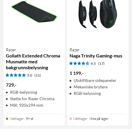
Razer
Razer
Goliath Extended Chroma
Naga Trinity Gaming-mus
Musmatte med
4.5
(17)
bakgrunnsbelysning
1 199
,
-
5.0
(11)
Utskiftbare sidepaneler
729
,
-
Mekaniske brytere
RGB-belysning
RGB-belysning
Støtte for Razer Chroma
Mål: 920x294 mm
Nettlager
:
5+ st
Nettlager
:
Ikke på lager