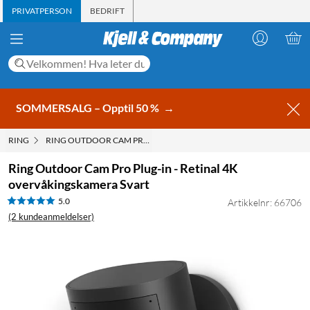
PRIVATPERSON
BEDRIFT
SOMMERSALG – Opptil 50 %
→
RING
RING OUTDOOR CAM PRO PLUG-IN - RETINAL 4K OVERVÅKINGSKA
Ring Outdoor Cam Pro Plug-in - Retinal 4K
overvåkingskamera Svart
5.0
Artikkelnr: 66706
(2 kundeanmeldelser)