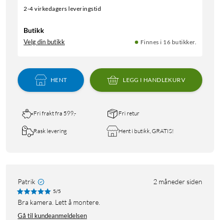
2-4 virkedagers leveringstid
Butikk
Velg din butikk
Finnes i 16 butikker.
HENT
LEGG I HANDLEKURV
Fri frakt fra 599,-
Fri retur
Rask levering
Hent i butikk, GRATIS!
Patrik
2 måneder siden
5/5
Bra kamera. Lett å montere.
Gå til kundeanmeldelsen