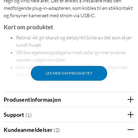
regn og vind hele året. Det er enkelt å installere med den
medfølgende plug-in-adapteren, som kobles til en stikkontakt
og forsyner kameraet med strøm via USB-C.
Kort om produktet
Retinal 4K gir skarpt og detaljrikt bilde av det som skjer
rundt huset.
3D-bevegelsesoppdagelse med radar gir mer presise
varsler i valgte områder.
Low-Light Sight gir fargebilde i svakt lys når dagslyset
LES MER OM PRODUKTET
forsvinner.
Adaptive Night Vision gir IR-basert nattsyn i mørke.
Opptil 10x zoom – enklere å kontrollere detaljer i bildet.
Toveislyd – hør og snakk med personer via appen.
Produsentinformasjon
En fjernaktivert sirene gir ekstra trygghet når du vil
reagere raskt.
Support
(
1
)
IP65-klassifisering gjør kameraet egnet for
utendørsbruk året rundt.
Kundeanmeldelser
(
2
)