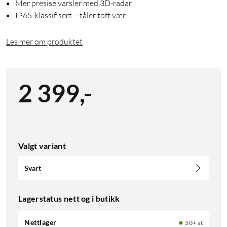
Mer presise varsler med 3D-radar
IP65-klassifisert – tåler tøft vær
Les mer om produktet
2 399
,
-
Valgt variant
Svart
Lagerstatus nett og i butikk
Nettlager
50+ st