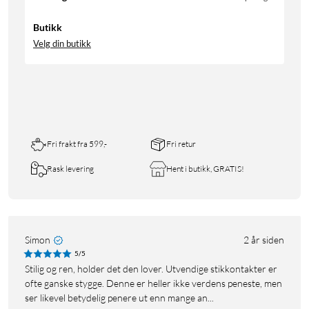
Butikk
Velg din butikk
Fri frakt fra 599,-
Fri retur
Rask levering
Hent i butikk, GRATIS!
Simon
2 år siden
5/5
Stilig og ren, holder det den lover. Utvendige stikkontakter er
ofte ganske stygge. Denne er heller ikke verdens peneste, men
ser likevel betydelig penere ut enn mange an...