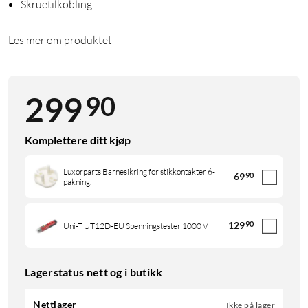
Skruetilkobling
Les mer om produktet
90
299
Komplettere ditt kjøp
Luxorparts Barnesikring for stikkontakter 6-
69
90
pakning.
129
90
Uni-T UT12D-EU Spenningstester 1000 V
Lagerstatus nett og i butikk
Nettlager
Ikke på lager