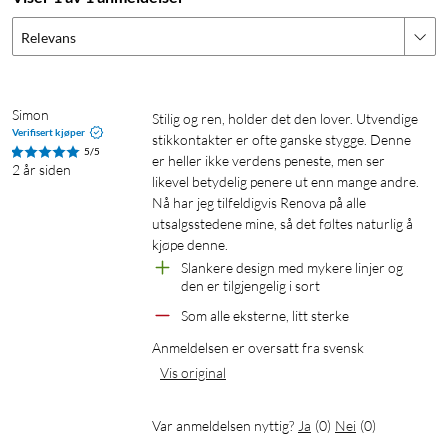
Relevans
Simon
Stilig og ren, holder det den lover. Utvendige 
Verifisert kjøper
stikkontakter er ofte ganske stygge. Denne 
5/5
er heller ikke verdens peneste, men ser 
2 år siden
likevel betydelig penere ut enn mange andre. 
Nå har jeg tilfeldigvis Renova på alle 
utsalgsstedene mine, så det føltes naturlig å 
kjøpe denne.
Slankere design med mykere linjer og 
den er tilgjengelig i sort
Som alle eksterne, litt sterke
Anmeldelsen er oversatt fra svensk
Vis original
Var anmeldelsen nyttig?
Ja
(
0
)
Nei
(
0
)