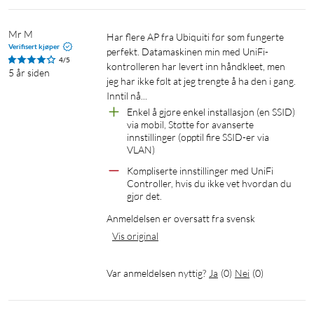
Mr M
Har flere AP fra Ubiquiti før som fungerte 
Verifisert kjøper
perfekt. Datamaskinen min med UniFi-
4/5
kontrolleren har levert inn håndkleet, men 
5 år siden
jeg har ikke følt at jeg trengte å ha den i gang. 
Inntil nå...
Enkel å gjøre enkel installasjon (en SSID) 
via mobil, Støtte for avanserte 
innstillinger (opptil fire SSID-er via 
VLAN)
Kompliserte innstillinger med UniFi 
Controller, hvis du ikke vet hvordan du 
gjør det.
Anmeldelsen er oversatt fra svensk
Vis original
Var anmeldelsen nyttig?
Ja
(
0
)
Nei
(
0
)