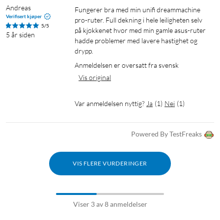
Andreas
Fungerer bra med min unifi dreammachine 
Verifisert kjøper
pro-ruter. Full dekning i hele leiligheten selv 
5/5
på kjøkkenet hvor med min gamle asus-ruter 
5 år siden
hadde problemer med lavere hastighet og 
drypp.
Anmeldelsen er oversatt fra svensk
Vis original
Var anmeldelsen nyttig?
Ja
(
1
)
Nei
(
1
)
Powered By TestFreaks
VIS FLERE VURDERINGER
Viser 3 av 8 anmeldelser