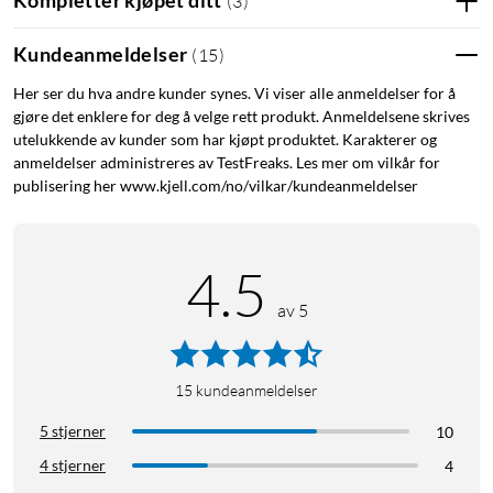
Kompletter kjøpet ditt
(
3
)
Kundeanmeldelser
(
15
)
Her ser du hva andre kunder synes. Vi viser alle anmeldelser for å
gjøre det enklere for deg å velge rett produkt. Anmeldelsene skrives
utelukkende av kunder som har kjøpt produktet. Karakterer og
anmeldelser administreres av TestFreaks. Les mer om vilkår for
publisering her www.kjell.com/no/vilkar/kundeanmeldelser
4.5
av 5
15
kundeanmeldelser
5 stjerner
10
4 stjerner
4