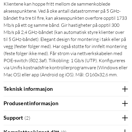
Klientene kan hoppe fritt mellom de sammenkoblede
aksesspunktene. Ved å øke antall datastrømmer på 5 GHz-
båndet fra tre til fire, kan aksesspunkten overføre opptil 1733
Mb/s på ett og samme bånd. Gir hastigheter på opptil 300
Mb/s på 2,4 GHz-båndet (kan automatisk styre klienter over
til 5 GHz-båndet). Elegant design for montering i takk eller på
vegg (fester følger med). Har også støtte for innfelt montering
(feste følger ikke med). Får strøm via nettverkskabelen med
POE-switch (802.3af). Tilkobling: 1 Gb/s (UTP). Konfigureres
via Unifis kostnadsfrie kontrollerprogramvare (Windows eller
Mac OS) eller app (Android og iOS). Mål: Ø160x32,6 mm.
Teknisk informasjon
Produsentinformasjon
Support
(
2
)