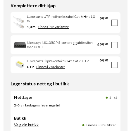
Komplettere ditt kjøp
Luxorparts UTP-nettverkskabel Cat. 6 Hvit 1,0
99
90
m
1,0 m
Finnes i 12 varianter
Mercusys MS105GP 5-porters gigabitswitch
499
90
med POE+
99
90
Luxorparts Skjøtekontakt RJ45 Cat. 6 UTP
UTP
Finnes i 2 varianter
Lagerstatus nett og i butikk
Nettlager
1+ st
2-6 virkedagers leveringstid
Butikk
Velg din butikk
Finnes i 3 butikker.