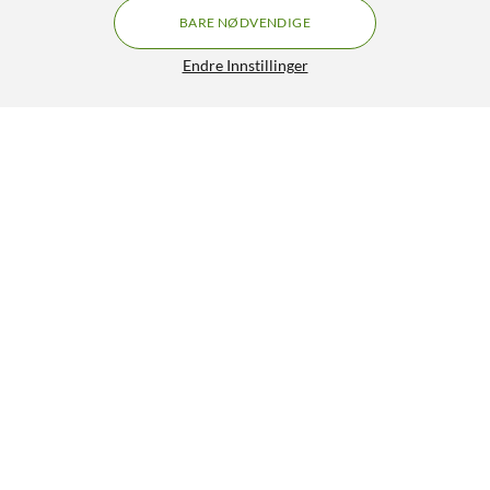
BARE NØDVENDIGE
Endre Innstillinger
Ubiquiti Unifi Nano-HD Roaming-aksesspunkt
GRATIS FRAKT
AC2000 1-pk.
2 399,-
4.5/5
HENT
LEGG I HANDLEKURV
Lignende produkter