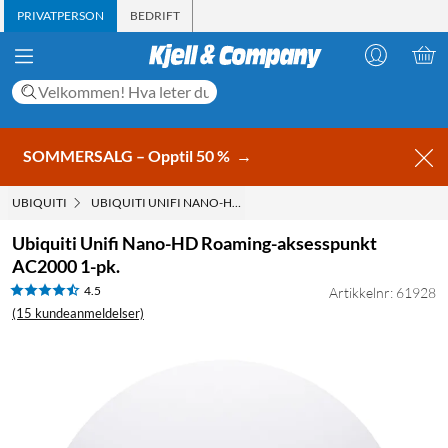
PRIVATPERSON
BEDRIFT
SOMMERSALG – Opptil 50 %
→
UBIQUITI
UBIQUITI UNIFI NANO-HD ROAMING-AKSESSPUNKT AC2000 1-
Ubiquiti Unifi Nano-HD Roaming-aksesspunkt
AC2000 1-pk.
4.5
Artikkelnr: 61928
(15 kundeanmeldelser)