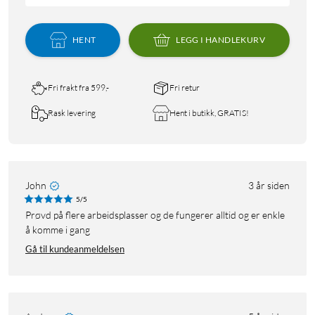
HENT
LEGG I HANDLEKURV
Fri frakt fra 599,-
Fri retur
Rask levering
Hent i butikk, GRATIS!
John
3 år siden
5/5
Prøvd på flere arbeidsplasser og de fungerer alltid og er enkle
å komme i gang
Gå til kundeanmeldelsen