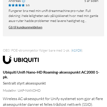
Andreas
5 år siden
5/5
Fungerer bra med min unifi dreammachine pro-ruter. Full
dekning i hele leiligheten selv på kjøkkenet hvor med min gamle
asus-ruter hadde problemer med lavere hastighet og...
Gå til kundeanmeldelsen
OBS! POE-strøminjektor følger bare med 1-pk.
(
61928
)
.
Ubiquiti Unifi Nano-HD Roaming-aksesspunkt AC2000 1-
pk.
Sentralt styrt aksesspunkt
Modellnr: UAP-NANOHD
Wireless AC-aksesspunkt for Unify-systemet som gjør at flere
aksesspunkter danner et felles trådløst nettverk (SSID).