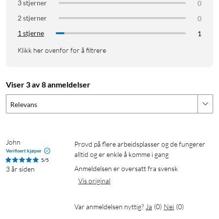
3 stjerner
0
2 stjerner
0
1 stjerne
1
Klikk her ovenfor for å filtrere
Viser 3 av 8 anmeldelser
Relevans
John
Prøvd på flere arbeidsplasser og de fungerer 
Verifisert kjøper
alltid og er enkle å komme i gang
5/5
Anmeldelsen er oversatt fra svensk
3 år siden
Vis original
Var anmeldelsen nyttig?
Ja
(
0
)
Nei
(
0
)