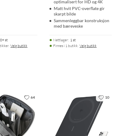
optimalisert for HD og 4K
Matt hvit PVC-overflate gir
skarpt bilde
Sammenleggbar konstruksjon
med bæreveske
0+ st
Nettlager
:
1 st
tikker.
Velg butikk
Finnes i 1 butikk.
Velg butikk
64
10