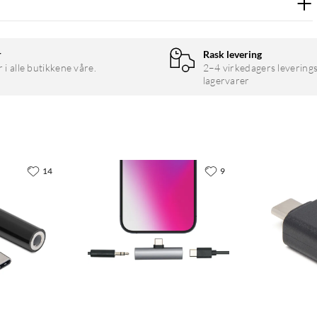
ppige reiser. Kobberskjerming gir stabil strømforsyning, og det
bler. Materialene er PVC-frie.
r
Rask levering
r i alle butikkene våre.
2–4 virkedagers leverings
lagervarer
14
9