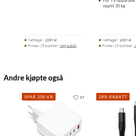
For TV-apparater
opptil 30 kg
Nettlager
:
100+ st
Nettlager
:
100+ st
Finnes i 25 butikker.
Velg butikk
Finnes i 19 butikker.
V
Andre kjøpte også
SPAR 200 KR
28% RABATT
17