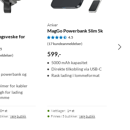
Anker
MagGo Powerbank Slim 5k
gsveske for
4.5
(17 kundeanmeldelser)
.5
599
,
-
ldelser)
5000 mAh kapasitet
Direkte tilkobling via USB-C
r powerbank og
Rask lading i lommeformat
eimer for kabler
gh for lading
lomme
0+ st
Nettlager
:
1+ st
tikker.
Velg butikk
Finnes i 5 butikker.
Velg butikk