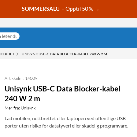
SOMMERSALG
– Opptil 50 % →
KKERHET
UNISYNK USB-C DATA BLOCKER-KABEL 240 W 2 M
Artikkelnr: 14009
Unisynk USB-C Data Blocker-kabel
240 W 2 m
Mer fra:
Unisynk
Lad mobilen, nettbrettet eller laptopen ved offentlige USB-
porter uten risiko for datatyveri eller skadelig programvare.