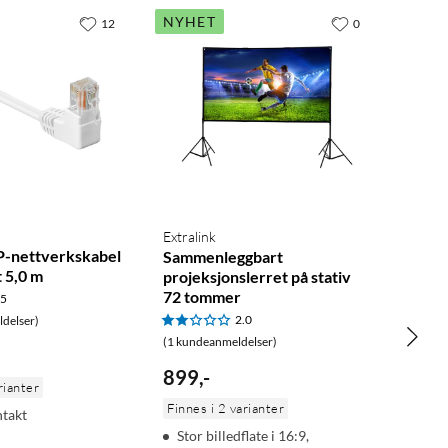
NYHET
12
0
Extralink
P-nettverkskabel
Sammenleggbart
t 5,0 m
projeksjonslerret på stativ
72 tommer
.5
2.0
delser)
(1 kundeanmeldelser)
899
,
-
rianter
Finnes i 2 varianter
ntakt
Stor billedflate i 16:9,