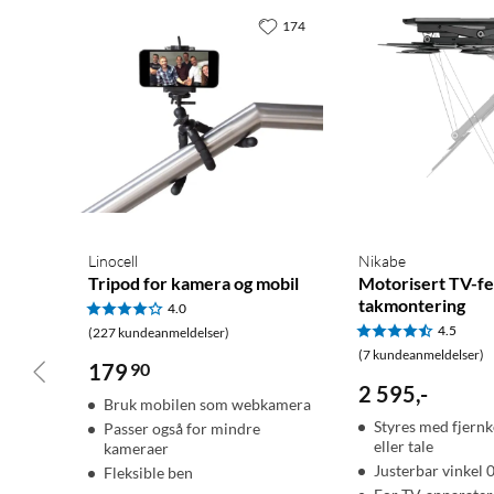
174
Linocell
Nikabe
Tripod for kamera og mobil
Motorisert TV-fe
takmontering
4.0
4.5
(227 kundeanmeldelser)
(7 kundeanmeldelser)
179
90
2 595
,
-
Bruk mobilen som webkamera
Styres med fjernk
Passer også for mindre
eller tale
kameraer
Justerbar vinkel 
Fleksible ben