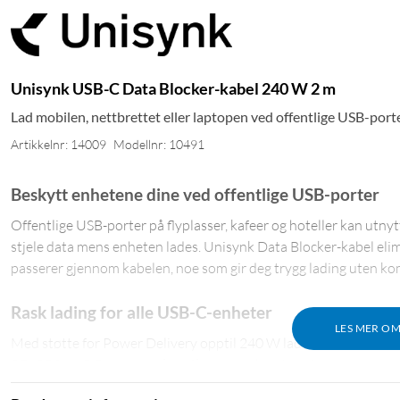
Unisynk USB-C Data Blocker-kabel 240 W 2 m
Lad mobilen, nettbrettet eller laptopen ved offentlige USB-porte
Artikkelnr: 14009
Modellnr: 10491
Beskytt enhetene dine ved offentlige USB-porter
Offentlige USB-porter på flyplasser, kafeer og hoteller kan utnytte
stjele data mens enheten lades. Unisynk Data Blocker-kabel elimi
passerer gjennom kabelen, noe som gir deg trygg lading uten k
Rask lading for alle USB-C-enheter
LES MER O
Med støtte for Power Delivery opptil 240 W lader kabelen både
PD, PPS og QC støttes, så du får samme hurtiglading som med en