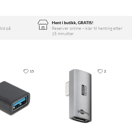
Hent i butikk, GRATIS!
tid på
Reserver online – klar til henting etter
15 minutter
15
2