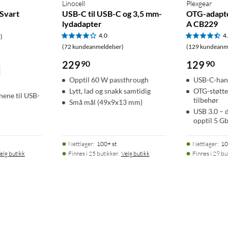
Linocell
Plexgear
 Svart
USB-C til USB-C og 3,5 mm-
OTG-adapte
lydadapter
A CB229
4.0
4
)
(72 kundeanmeldelser)
(129 kundeanme
229
90
129
90
Opptil 60 W passthrough
USB-C-han
Lytt, lad og snakk samtidig
OTG-støtte 
nene til USB-
tilbehør
Små mål (49x9x13 mm)
USB 3.0 – 
opptil 5 Gb
Nettlager
:
100+ st
Nettlager
:
10
elg butikk
Finnes i 25 butikker.
Velg butikk
Finnes i 29 bu