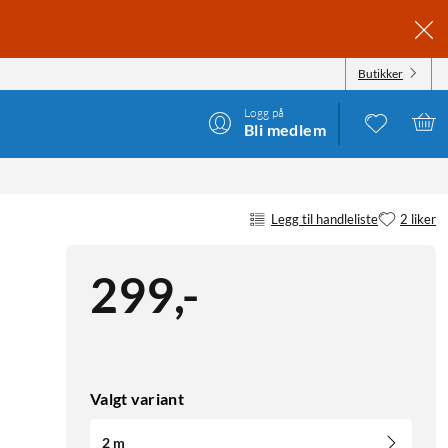
Butikker
Logg på
Bli medlem
Legg til handleliste
2 liker
299
,
-
Valgt variant
2 m