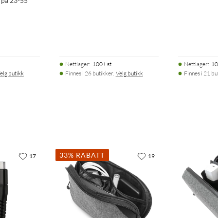
 på 23-55"
Nettlager
:
100+ st
Nettlager
:
10
elg butikk
Finnes i 26 butikker.
Velg butikk
Finnes i 21 bu
33% RABATT
17
19