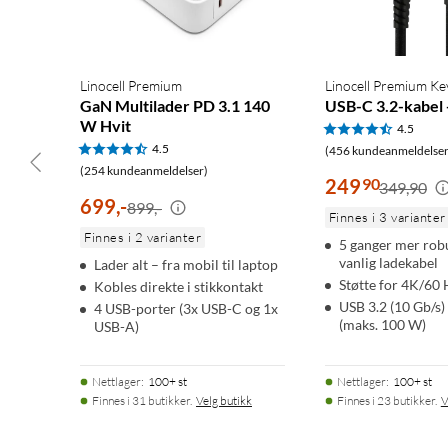
Linocell Premium
Linocell Premium Ke
GaN Multilader PD 3.1 140
USB-C 3.2-kabel 
W Hvit
4.5
4.5
(456 kundeanmeldelser
(254 kundeanmeldelser)
249
90
349,90
699
,
-
899,-
Finnes i 3 varianter
Finnes i 2 varianter
5 ganger mer rob
vanlig ladekabel
Lader alt – fra mobil til laptop
Støtte for 4K/60 
Kobles direkte i stikkontakt
USB 3.2 (10 Gb/s
4 USB-porter (3x USB-C og 1x
(maks. 100 W)
USB-A)
Nettlager
:
100+ st
Nettlager
:
100+ st
Finnes i 31 butikker.
Velg butikk
Finnes i 23 butikker.
V