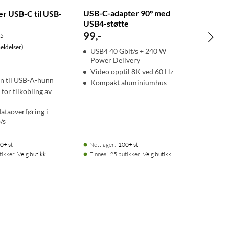
USB-C-adapter 90° med
r USB-C til USB-
USB4-støtte
99
,
-
.5
ldelser)
USB4 40 Gbit/s + 240 W
Power Delivery
Video opptil 8K ved 60 Hz
n til USB-A-hunn
Kompakt aluminiumhus
for tilkobling av
dataoverføring i
/s
0+ st
Nettlager
:
100+ st
tikker.
Velg butikk
Finnes i 25 butikker.
Velg butikk