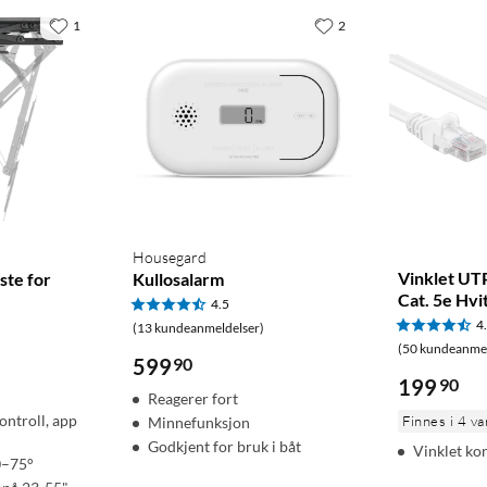
1
2
Housegard
Vinklet UT
ste for
Kullosalarm
Cat. 5e Hvi
4.5
4
(13 kundeanmeldelser)
(50 kundeanmel
599
90
199
90
Reagerer fort
ontroll, app
Finnes i 4 va
Minnefunksjon
Godkjent for bruk i båt
Vinklet ko
0–75°