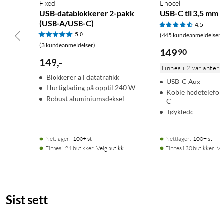
Fixed
Linocell
USB-datablokkerer 2-pakk
USB-C til 3,5 mm
(USB-A/USB-C)
4.5
5.0
(445 kundeanmeldelser
(3 kundeanmeldelser)
149
90
149
,
-
Finnes i 2 varianter
Blokkerer all datatrafikk
USB-C Aux
Hurtiglading på opptil 240 W
Koble hodetelefo
Robust aluminiumsdeksel
C
Tøykledd
Nettlager
:
100+ st
Nettlager
:
100+ st
Finnes i 24 butikker.
Velg butikk
Finnes i 30 butikker.
V
Sist sett