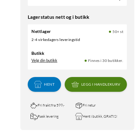
Lagerstatus nett og i butikk
Nettlager
50+ st
2-4 virkedagers leveringstid
Butikk
Velg din butikk
Finnes i 30 butikker.
HENT
LEGG I HANDLEKURV
Fri frakt fra 599,-
Fri retur
Rask levering
Hent i butikk, GRATIS!