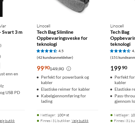
vlar
Linocell
Linocell
- Svart 3 m
Tech Bag Slimline
Tech Bag
Oppbevaringsveske for
Oppbevarin
teknologi
teknologi
)
4.5
4
(42 kundeanmeldelser)
(151 kundeanme
99
90
199
90
149,90
ust enn en
Perfekt for powerbank og
Perfekt fo
kabler
kabler
Hz
Elastiske reimer for kabler
Elastiske r
) og USB PD
Kabelgjennomføring for
Pass-throu
lading
gjennom 
Nettlager
:
100+ st
Nettlager
:
10
elg butikk
Finnes i 31 butikker.
Velg butikk
Finnes i 31 bu