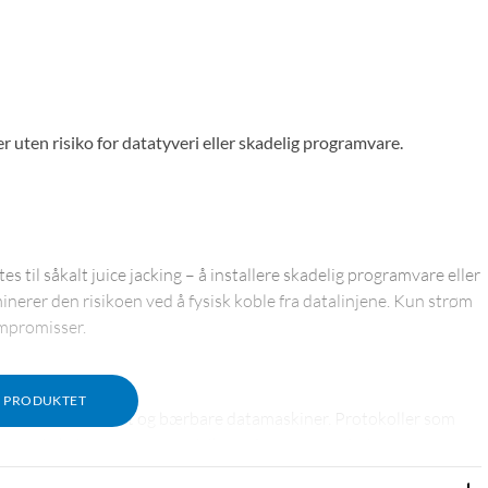
r uten risiko for datatyveri eller skadelig programvare.
s til såkalt juice jacking – å installere skadelig programvare eller
nerer den risikoen ved å fysisk koble fra datalinjene. Kun strøm
ompromisser.
M PRODUKTET
 mobiler, nettbrett og bærbare datamaskiner. Protokoller som
 vanlig kabel – men uten risikoen for dataoverføring.