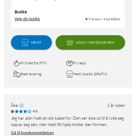
Butikk
Velg din butikk
Finnes i 4 butikker.
HENT
LEGG I HANDLEKURV
Fri frakt fra 599,-
Fri retur
Rask levering
Hent i butikk, GRATIS!
Åke
1 år siden
4/5
Jeg har aldri hatt en slik kabel før. Den ser ikke ut til å rulle seg
opp av seg selv, men med litt hjelp holder den formen.
Gå til kundeanmeldelsen