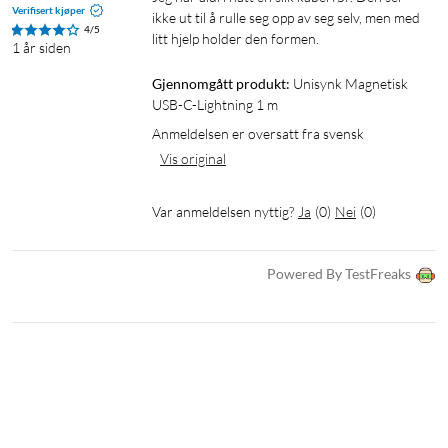
Verifisert kjøper
ikke ut til å rulle seg opp av seg selv, men med 
4/5
litt hjelp holder den formen.
1 år siden
Gjennomgått produkt:
Unisynk Magnetisk 
USB-C-Lightning 1 m
Anmeldelsen er oversatt fra svensk
Vis original
Var anmeldelsen nyttig?
Ja
(
0
)
Nei
(
0
)
Powered By TestFreaks