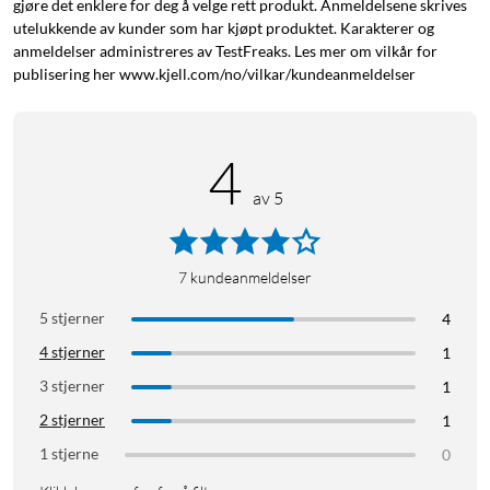
gjøre det enklere for deg å velge rett produkt. Anmeldelsene skrives
utelukkende av kunder som har kjøpt produktet. Karakterer og
anmeldelser administreres av TestFreaks. Les mer om vilkår for
publisering her www.kjell.com/no/vilkar/kundeanmeldelser
4
av 5
7
kundeanmeldelser
5 stjerner
4
4 stjerner
1
3 stjerner
1
2 stjerner
1
1 stjerne
0