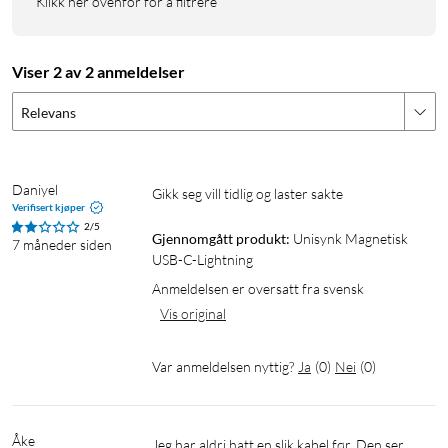
Klikk her ovenfor for å filtrere
Viser 2 av 2 anmeldelser
Relevans
Daniyel
Gikk seg vill tidlig og laster sakte
Verifisert kjøper
2/5
Gjennomgått produkt:
Unisynk Magnetisk 
7 måneder siden
USB-C-Lightning
Anmeldelsen er oversatt fra svensk
Vis original
Var anmeldelsen nyttig?
Ja
(
0
)
Nei
(
0
)
Åke
Jeg har aldri hatt en slik kabel før. Den ser 