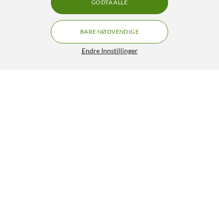
GODTA ALLE
BARE NØDVENDIGE
Endre Innstillinger
Unisynk Magnetisk USB-C til Lightning-kabel 2 m
249,90
4/5
HENT
LEGG I HANDLEKURV
Lignende produkter