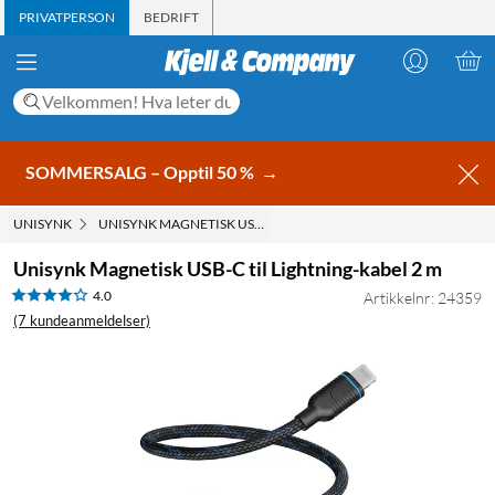
PRIVATPERSON
BEDRIFT
SOMMERSALG – Opptil 50 %
→
UNISYNK
UNISYNK MAGNETISK USB-C TIL LIGHTNING-KABEL 2 M
Unisynk Magnetisk USB-C til Lightning-kabel 2 m
4.0
Artikkelnr: 24359
(7 kundeanmeldelser)