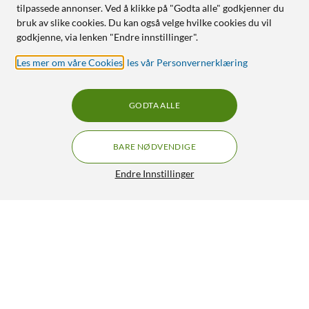
tilpassede annonser. Ved å klikke på "Godta alle" godkjenner du
bruk av slike cookies. Du kan også velge hvilke cookies du vil
godkjenne, via lenken "Endre innstillinger".
Les mer om våre Cookies
,
les vår Personvernerklæring
GODTA ALLE
BARE NØDVENDIGE
Endre Innstillinger
WiZ Amber Filament A60 Smart LED-pære E27 640 lm
169,90
4.5/5
HENT
LEGG I HANDLEKURV