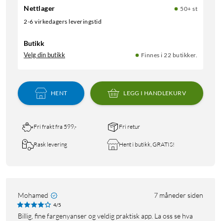
Nettlager
50+ st
2-6 virkedagers leveringstid
Butikk
Velg din butikk
Finnes i 22 butikker.
HENT
LEGG I HANDLEKURV
Fri frakt fra 599,-
Fri retur
Rask levering
Hent i butikk, GRATIS!
Mohamed
7 måneder siden
4/5
Billig, fine fargenyanser og veldig praktisk app. La oss se hva