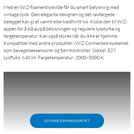
Med en WiZ-filamentlyskilde får du smart belysning med
vintage-look. Den elegante designen og det ravfargede
belegget kan gi et varmt eller kaldhvitt lys. Koble den til WiZ-
appen for å slå av/på belysningen og regulere lysstyrke og
fargetemperatur. Kan også styres når du ikke er hjemme.
Kompatibel med andre produkter i WiZ Connected-systemet,
som bevegelsessensorer og fjernkontroller. Sokkel: E27.
Lysfluks: 640 lm. Fargetemperatur: 2000–5000 K.
LES MER OM PRODUKTET