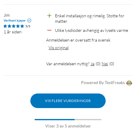
som helst ved hjelp av appen, WiZmote eller stemmen.
Jim
Enkel installasjon og rimelig. Støtte for 
Energiovervåking
Verifisert kjøper
matter.
5/5
WiZ-appen holder oversikt over lyskildenes strømforbruk. Du
Ulike lysdioder avhengig av lysets varme
1 år siden
kan sjekke din dags- eller ukesrapport og planlegge
Anmeldelsen er oversatt fra svensk
belysningen, slik at du kan optimere strømforbruket.
Vis original
Talestyring med Google Assistent, Alexa eller Siri
Var anmeldelsen nyttig?
Ja
(
0
)
Nei
(
0
)
Shortcuts
Styr lyskildene ved å bruke tale og Google Assistent, Amazon
Powered By TestFreaks
Alexa eller Siri Shortcuts. Bruk enkle talekommandoer for å
tenne og slukke lyskildene, øke lysstyrken, dimme, endre farge
og tilpasse lysscener.
VIS FLERE VURDERINGER
Spesifikasjoner
Sokkel: E27
Viser 3 av 5 anmeldelser
Type glass: Amber