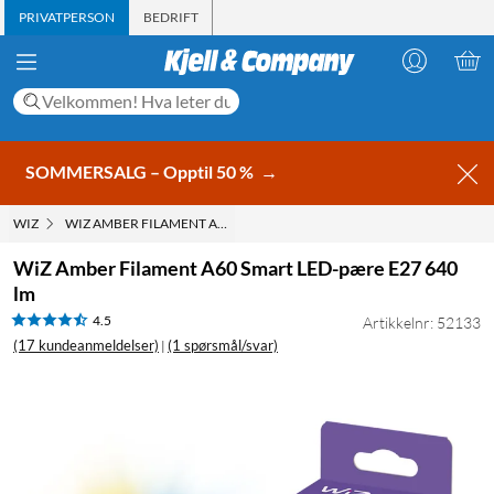
PRIVATPERSON
BEDRIFT
SOMMERSALG – Opptil 50 %
→
WIZ
WIZ AMBER FILAMENT A60 SMART LED-PÆRE E27 640 LM
WiZ Amber Filament A60 Smart LED-pære E27 640
lm
4.5
Artikkelnr: 52133
(17 kundeanmeldelser)
(1 spørsmål/svar)
|