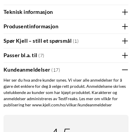
Teknisk informasjon
Produsentinformasjon
Matter
I slutten av 2023 oppdateres WiZ-sortimentet med støtte for
Spør Kjell – still et spørsmål
(
1
)
Matter - en ny universell standard innen smarthjem. Matter
gjør det enklere å koble nye enheter til smarthjemmet ditt, og
Passer bl.a. til
(
7
)
øker også kompatibiliteten mellom ulike merker og
standarder. Teksten vil også bli oppdatert når Matter blir
Kundeanmeldelser
(
17
)
introdusert for WiZ-sortimentet.
Her ser du hva andre kunder synes. Vi viser alle anmeldelser for å
gjøre det enklere for deg å velge rett produkt. Anmeldelsene skrives
WiZ Connected
utelukkende av kunder som har kjøpt produktet. Karakterer og
Last ned appen WiZ Connected (iOS/Android) for å håndtere
anmeldelser administreres av TestFreaks. Les mer om vilkår for
lysinnstillinger i hjemmet ditt. Legg til nye enheter, velg blant
publisering her www.kjell.com/no/vilkar/kundeanmeldelser
ulike forhåndsinnstilte lystemaer eller juster etter egen smak.
Finner du en lysinnstilling som føles rett? Lagre den som en
snarvei, slik at du enkelt kan aktivere den på nytt senere.