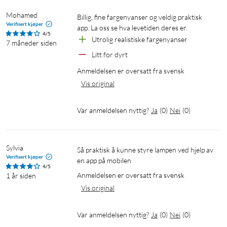
Android.
Mohamed
Billig, fine fargenyanser og veldig praktisk 
Verifisert kjøper
Smart lysregulering via app, tale eller dimmer
app. La oss se hva levetiden deres er.
4/5
Utrolig realistiske fargenyanser
7 måneder siden
Senk lysstyrken til ønsket nivå ved hjelp av smarttelefonen,
Litt for dyrt
WiZmote eller stemmen. Du trenger ikke installere en dyr
dimmer.
Anmeldelsen er oversatt fra svensk
Vis original
Automatiser lyskildene ved hjelp av
tidsinnstillinger
Var anmeldelsen nyttig?
Ja
(
0
)
Nei
(
0
)
Automatiser lampene/lyspærene slik at de passer dine daglige
eller ukentlige rutiner. Still inn belysningen slik at den tennes
Sylvia
Så praktisk å kunne styre lampen ved hjelp av 
når du kommer hjem og slås av når den ikke trengs.
Verifisert kjøper
en app på mobilen
4/5
Anmeldelsen er oversatt fra svensk
Tilpass scener med forhåndsprogrammerte
1 år siden
Vis original
dynamiske lysinnstillinger
Bland fargesterke og hvite lysinnstillinger for å skap den
Var anmeldelsen nyttig?
Ja
(
0
)
Nei
(
0
)
perfekte stemningen. Lagre innstillingene og aktiver dem når