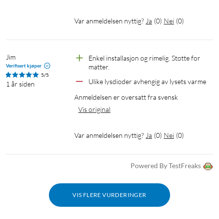
Tilpass scener med forhåndsprogrammerte
dynamiske lysinnstillinger
Var anmeldelsen nyttig?
Ja
(
0
)
Nei
(
0
)
Bland fargesterke og hvite lysinnstillinger for å skap den
perfekte stemningen. Lagre innstillingene og aktiver dem når
Jim
Enkel installasjon og rimelig. Støtte for 
som helst ved hjelp av appen, WiZmote eller stemmen.
Verifisert kjøper
matter.
5/5
Ulike lysdioder avhengig av lysets varme
1 år siden
Energiovervåking
Anmeldelsen er oversatt fra svensk
WiZ-appen holder oversikt over lyskildenes strømforbruk. Du
Vis original
kan sjekke din dags- eller ukesrapport og planlegge
belysningen, slik at du kan optimere strømforbruket.
Var anmeldelsen nyttig?
Ja
(
0
)
Nei
(
0
)
Talestyring med Google Assistent, Alexa eller Siri
Shortcuts
Powered By TestFreaks
Styr lyskildene ved å bruke tale og Google Assistent, Amazon
Alexa eller Siri Shortcuts. Bruk enkle talekommandoer for å
VIS FLERE VURDERINGER
tenne og slukke lyskildene, øke lysstyrken, dimme, endre farge
og tilpasse lysscener.