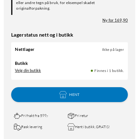
eller andre tegn på bruk, for eksempel skadet
originalforpakning.
Ny for 169,90
Lagerstatus nett og i butikk
Nettlager
Ikke på lager
Butikk
Velg din butikk
Finnes i 1 butikk.
HENT
Fri frakt fra 599,-
Fri retur
Rask levering
Hent i butikk, GRATIS!