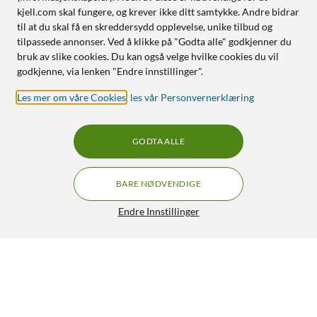
kjell.com skal fungere, og krever ikke ditt samtykke. Andre bidrar
til at du skal få en skreddersydd opplevelse, unike tilbud og
tilpassede annonser. Ved å klikke på "Godta alle" godkjenner du
bruk av slike cookies. Du kan også velge hvilke cookies du vil
godkjenne, via lenken "Endre innstillinger".
Les mer om våre Cookies
,
les vår Personvernerklæring
GODTA ALLE
BARE NØDVENDIGE
Endre Innstillinger
WiZ Amber Filament A60 Smart LED-pære E27 640 lm
145,-
4.5/5
HENT