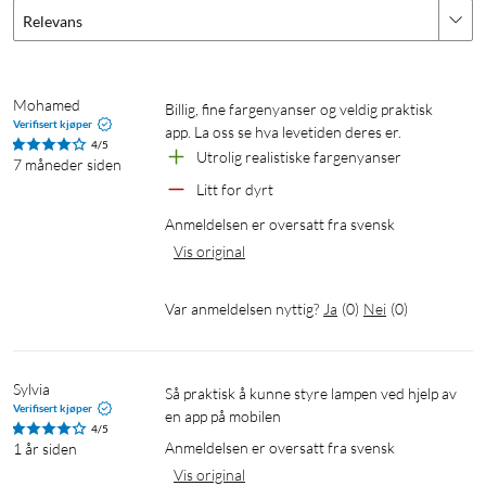
Styr med smarttelefonen din, uansett hvor du er
Relevans
Styr WiZ-lyskildene dine via en smarttelefon, uansett hvor du
er. Nå trenger du ikke lure på om du glemte å slukke lysene når
Mohamed
du gikk hjemmefra. WiZ-appen er tilgjengelig på iOS og
Billig, fine fargenyanser og veldig praktisk 
Verifisert kjøper
Android.
app. La oss se hva levetiden deres er.
4/5
Utrolig realistiske fargenyanser
7 måneder siden
Smart lysregulering via app, tale eller dimmer
Litt for dyrt
Senk lysstyrken til ønsket nivå ved hjelp av smarttelefonen,
Anmeldelsen er oversatt fra svensk
WiZmote eller stemmen. Du trenger ikke installere en dyr
Vis original
dimmer.
Var anmeldelsen nyttig?
Ja
(
0
)
Nei
(
0
)
Automatiser lyskildene ved hjelp av
tidsinnstillinger
Sylvia
Så praktisk å kunne styre lampen ved hjelp av 
Automatiser lampene/lyspærene slik at de passer dine daglige
Verifisert kjøper
en app på mobilen
eller ukentlige rutiner. Still inn belysningen slik at den tennes
4/5
Anmeldelsen er oversatt fra svensk
når du kommer hjem og slås av når den ikke trengs.
1 år siden
Vis original