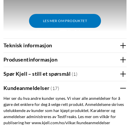
LES MER OM PRODUKTET
Teknisk informasjon
Produsentinformasjon
Matter
I slutten av 2023 oppdateres WiZ-sortimentet med støtte for
Spør Kjell – still et spørsmål
(
1
)
Matter - en ny universell standard innen smarthjem. Matter
gjør det enklere å koble nye enheter til smarthjemmet ditt, og
Kundeanmeldelser
(
17
)
øker også kompatibiliteten mellom ulike merker og
standarder. Teksten vil også bli oppdatert når Matter blir
Her ser du hva andre kunder synes. Vi viser alle anmeldelser for å
gjøre det enklere for deg å velge rett produkt. Anmeldelsene skrives
introdusert for WiZ-sortimentet.
utelukkende av kunder som har kjøpt produktet. Karakterer og
anmeldelser administreres av TestFreaks. Les mer om vilkår for
WiZ Connected
publisering her www.kjell.com/no/vilkar/kundeanmeldelser
Last ned appen WiZ Connected (iOS/Android) for å håndtere