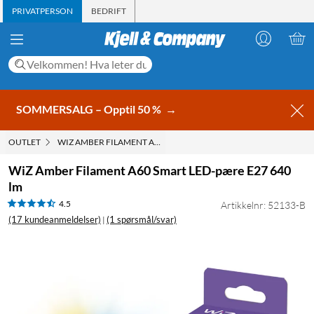
PRIVATPERSON
BEDRIFT
SOMMERSALG – Opptil 50 %
→
OUTLET
WIZ AMBER FILAMENT A60 SMART LED-PÆRE E27 640 LM
WiZ Amber Filament A60 Smart LED-pære E27 640
lm
4.5
Artikkelnr: 52133-B
(17 kundeanmeldelser)
(1 spørsmål/svar)
|