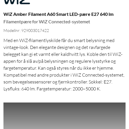
WiZ Amber Filament A60 Smart LED-pære E27 640 lm
Filamentpære for WiZ Connected-systemet
Modellnr: 929003017422
Med en WiZ-filamentlyskilde får du smart belysning med
vintage-look. Den elegante designen og det ravfargede
belegget kan gi et varmt eller kaldhvitt lys. Koble den til WiZ-
appen for å slå av/på belysningen og regulere lysstyrke og
fargetemperatur. Kan også styres når du ikke er hjemme.
Kompatibel med andre produkter i WiZ Connected-systemet,
som bevegelsessensorer og fjernkontroller. Sokkel: E27.
Lysfluks: 640 lm. Fargetemperatur: 2000–5000 K.