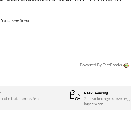
 fra samme firma
Powered By TestFreaks
r
Rask levering
r i alle butikkene våre.
2–4 virkedagers leverings
lagervarer