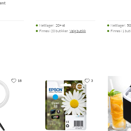
ent
Nettlager
:
20+ st
Nettlager
:
50
Finnes i 20 butikker.
Velg butikk
Finnes i 1 buti
18
3