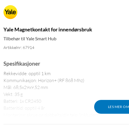
Yale Magnetkontakt for innendørsbruk
Tilbehør til Yale Smart Hub
Artikkelnr: 67914
Spesifikasjoner
Rekkevidde: opptil 1 km
Kommunikasjon: Horizon+ (RF 868 Mhz)
Mål: 68,5x29x9,52 mm
Vekt: 35 g
Batteri: 1x CR2450
LES MER O
Batteritid: opptil 4 år
Montering: skrue og dobbeltsidig teip (inkludert)