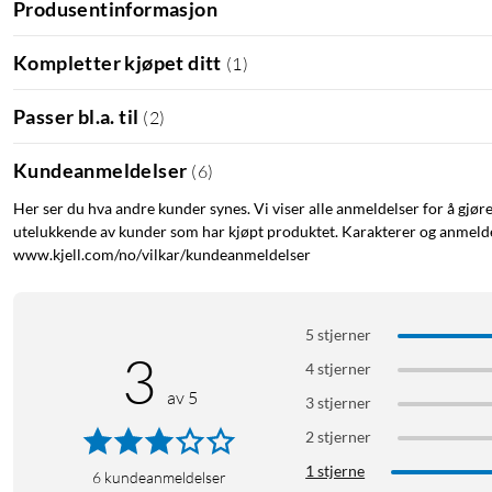
Produsentinformasjon
Kompletter kjøpet ditt
(
1
)
Passer bl.a. til
(
2
)
Kundeanmeldelser
(
6
)
Her ser du hva andre kunder synes. Vi viser alle anmeldelser for å gjør
utelukkende av kunder som har kjøpt produktet. Karakterer og anmeldel
www.kjell.com/no/vilkar/kundeanmeldelser
5 stjerner
3
4 stjerner
av 5
3 stjerner
2 stjerner
1 stjerne
6
kundeanmeldelser