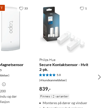
TT
33
1
Philips Hue
 Magnetsensor
Secure Kontaktsensor - Hvit
2-pk.
.5
5.0
delser)
(4 kundeanmeldelser)
-
839
,
-
H200
vindu og dør
Finnes i 2 varianter
llasjon
Monteres på dører og vinduer