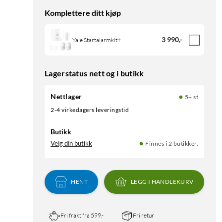
Komplettere ditt kjøp
3 990
,
-
Yale Startalarmkit+
Lagerstatus nett og i butikk
Nettlager
5+ st
2-4 virkedagers leveringstid
Butikk
Velg din butikk
Finnes i 2 butikker.
HENT
LEGG I HANDLEKURV
Fri frakt fra 599,-
Fri retur