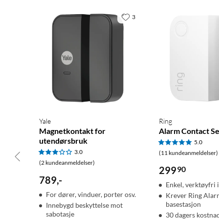
3
Yale
Ring
Magnetkontakt for
Alarm Contact S
utendørsbruk
5.0
3.0
(11 kundeanmeldelser)
(2 kundeanmeldelser)
299
90
789
,
-
Enkel, verktøyfri 
For dører, vinduer, porter osv.
Krever Ring Alar
basestasjon
Innebygd beskyttelse mot
sabotasje
30 dagers kostnad