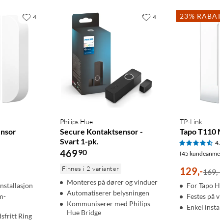
23% RABA
4
4
Philips Hue
TP-Link
ensor
Secure Kontaktsensor -
Tapo T110
Svart 1-pk.
4
469
90
(45 kundeanmel
Finnes i 2 varianter
129
,
-
169,
Monteres på dører og vinduer
installasjon
For Tapo 
Automatiserer belysningen
m-
Festes på 
Kommuniserer med Philips
Enkel insta
Hue Bridge
sfritt Ring