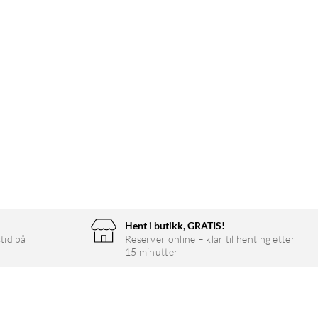
Hent i butikk, GRATIS!
tid på
Reserver online – klar til henting etter
15 minutter