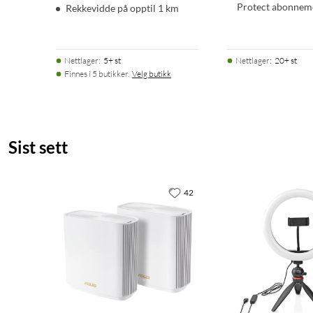
Protect abonnem
Rekkevidde på opptil 1 km
Nettlager
:
5+ st
Nettlager
:
20+ st
Finnes i 5 butikker.
Velg butikk
Sist sett
42