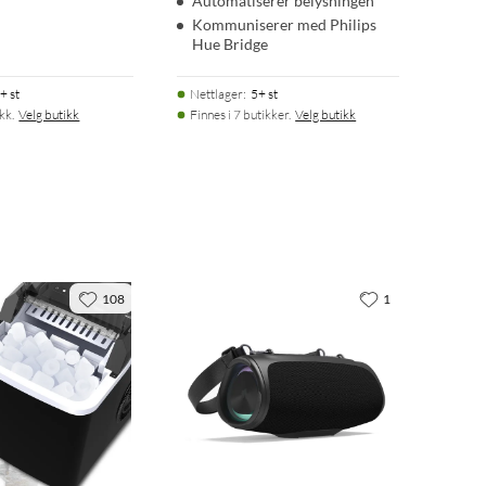
Automatiserer belysningen
Kommuniserer med Philips
Hue Bridge
+ st
Nettlager
:
5+ st
kk.
Velg butikk
Finnes i 7 butikker.
Velg butikk
108
1