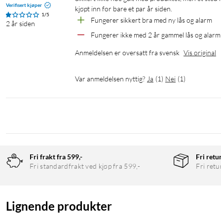
Verifisert kjøper
kjøpt inn for bare et par år siden.
1/5
Fungerer sikkert bra med ny lås og alarm
2 år siden
Fungerer ikke med 2 år gammel lås og alarm
Anmeldelsen er oversatt fra svensk
Vis original
Var anmeldelsen nyttig?
Ja
(
1
)
Nei
(
1
)
Fri frakt fra 599,-
Fri retu
Fri standardfrakt ved kjøp fra 599,-
Fri retu
Lignende produkter