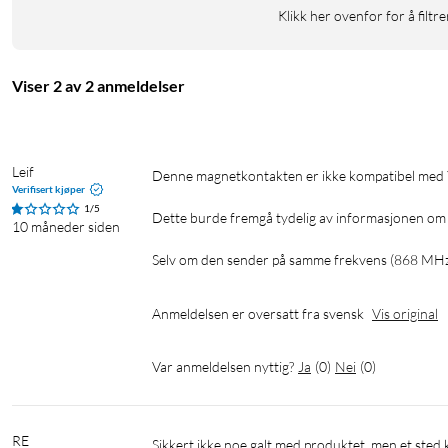
Klikk her ovenfor for å filtre
Viser 2 av 2 anmeldelser
Leif
Denne magnetkontakten er ikke kompatibel med Yales eldre alarm, i mitt tilfelle bare 5 år gammel.

Verifisert kjøper
1/5
Dette burde fremgå tydelig av informasjonen om 
10 måneder siden
Selv om den sender på samme frekvens (868 MHz), 
Anmeldelsen er oversatt fra svensk
Vis original
Var anmeldelsen nyttig?
Ja
(
0
)
Nei
(
0
)
RE
Sikkert ikke noe galt med produktet, men et sted kunne det si at det ikke fungerte med låser og alarmer fra Yale som ble 