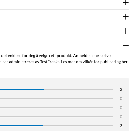
e det enklere for deg å velge rett produkt. Anmeldelsene skrives
ser administreres av TestFreaks. Les mer om vilkår for publisering her
3
0
0
0
3