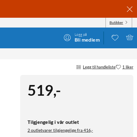
Butikker
Logg på
Bli medlem
Legg til handleliste
1 liker
519
,
-
Tilgjengelig i vår outlet
2 outletvarer tilgjengelige fra
416,-