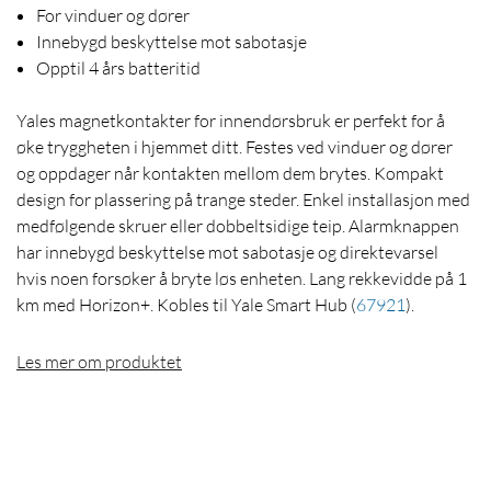
For vinduer og dører
Innebygd beskyttelse mot sabotasje
Opptil 4 års batteritid
Yales magnetkontakter for innendørsbruk er perfekt for å
øke tryggheten i hjemmet ditt. Festes ved vinduer og dører
og oppdager når kontakten mellom dem brytes. Kompakt
design for plassering på trange steder. Enkel installasjon med
medfølgende skruer eller dobbeltsidige teip. Alarmknappen
har innebygd beskyttelse mot sabotasje og direktevarsel
hvis noen forsøker å bryte løs enheten. Lang rekkevidde på 1
km med Horizon+. Kobles til Yale Smart Hub
(
67921
)
.
Les mer om produktet