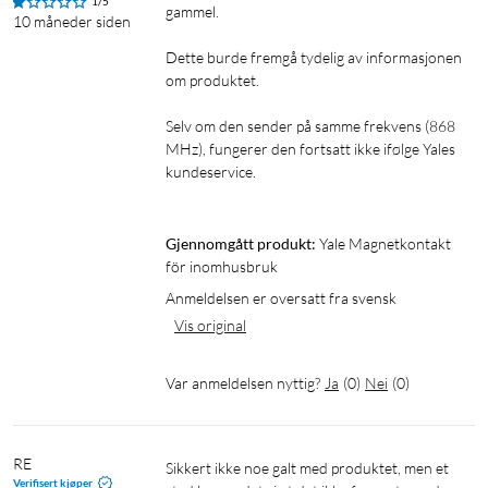
1/5
gammel.

10 måneder siden
Dette burde fremgå tydelig av informasjonen 
om produktet.

Selv om den sender på samme frekvens (868 
MHz), fungerer den fortsatt ikke ifølge Yales 
kundeservice.

Gjennomgått produkt:
Yale Magnetkontakt 
för inomhusbruk
Anmeldelsen er oversatt fra svensk
Vis original
Var anmeldelsen nyttig?
Ja
(
0
)
Nei
(
0
)
RE
Sikkert ikke noe galt med produktet, men et 
Verifisert kjøper