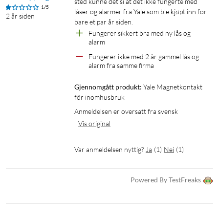
sted kunne det si at det ikke fungerte med 
1/5
låser og alarmer fra Yale som ble kjøpt inn for 
2 år siden
bare et par år siden.
Fungerer sikkert bra med ny lås og 
alarm
Fungerer ikke med 2 år gammel lås og 
alarm fra samme firma
Gjennomgått produkt:
Yale Magnetkontakt 
för inomhusbruk
Anmeldelsen er oversatt fra svensk
Vis original
Var anmeldelsen nyttig?
Ja
(
1
)
Nei
(
1
)
Powered By TestFreaks