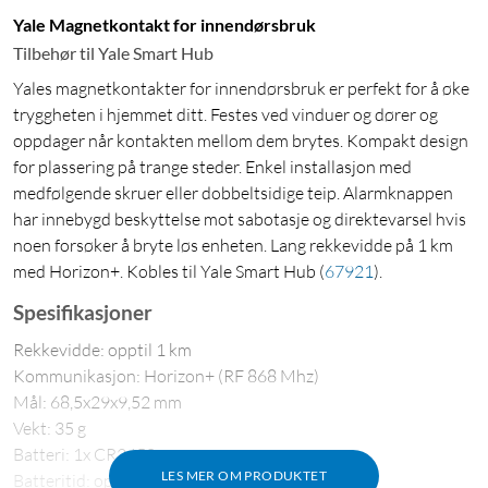
Yale Magnetkontakt for innendørsbruk
Tilbehør til Yale Smart Hub
Yales magnetkontakter for innendørsbruk er perfekt for å øke
tryggheten i hjemmet ditt. Festes ved vinduer og dører og
oppdager når kontakten mellom dem brytes. Kompakt design
for plassering på trange steder. Enkel installasjon med
medfølgende skruer eller dobbeltsidige teip. Alarmknappen
har innebygd beskyttelse mot sabotasje og direktevarsel hvis
noen forsøker å bryte løs enheten. Lang rekkevidde på 1 km
med Horizon+. Kobles til Yale Smart Hub
(
67921
)
.
Spesifikasjoner
Rekkevidde: opptil 1 km
Kommunikasjon: Horizon+ (RF 868 Mhz)
Mål: 68,5x29x9,52 mm
Vekt: 35 g
Batteri: 1x CR2450
LES MER OM PRODUKTET
Batteritid: opptil 4 år