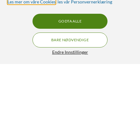
Les mer om våre Cookies
,
les vår Personvernerklæring
GODTA ALLE
BARE NØDVENDIGE
Endre Innstillinger
Yale Magnetkontakt for innendørsbruk
416,-
3/5
HENT