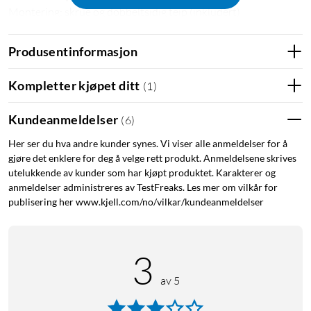
Montering: skrue og dobbeltsidig teip (inkludert)
Produsentinformasjon
Kompletter kjøpet ditt
(
1
)
Kundeanmeldelser
(
6
)
Her ser du hva andre kunder synes. Vi viser alle anmeldelser for å
gjøre det enklere for deg å velge rett produkt. Anmeldelsene skrives
utelukkende av kunder som har kjøpt produktet. Karakterer og
anmeldelser administreres av TestFreaks. Les mer om vilkår for
publisering her www.kjell.com/no/vilkar/kundeanmeldelser
3
av 5