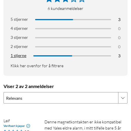
6
kundeanmeldelser
5 stjerner
3
4 stjerner
0
3 stjerner
0
2 stjerner
0
1 stjerne
3
Klikk her ovenfor for å filtrere
Viser 2 av 2 anmeldelser
Relevans
Leif
Denne magnetkontakten er ikke kompatibel 
Verifisert kjøper
med Yales eldre alarm, i mitt tilfelle bare 5 år 