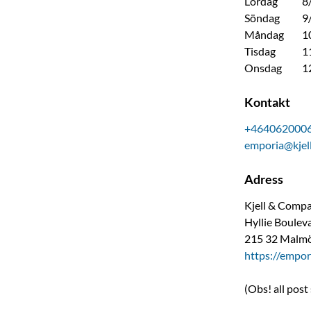
Lördag
8
Söndag
9
Måndag
1
Tisdag
1
Onsdag
1
Kontakt
+464062000
emporia@kjel
Adress
Kjell & Comp
Hyllie Boulev
215 32
Malm
https://empor
(Obs! all post