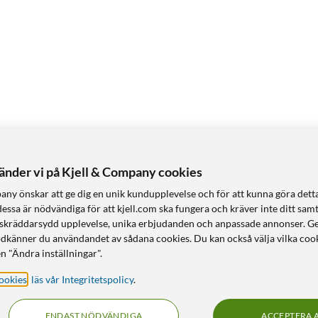
vänder vi på Kjell & Company cookies
any önskar att ge dig en unik kundupplevelse och för att kunna göra dett
dessa är nödvändiga för att kjell.com ska fungera och kräver inte ditt sam
 en skräddarsydd upplevelse, unika erbjudanden och anpassade annonser. G
odkänner du användandet av sådana cookies. Du kan också välja vilka cook
n "Ändra inställningar".
ookies
,
läs vår Integritetspolicy
.
ENDAST NÖDVÄNDIGA
ACCEPTERA 