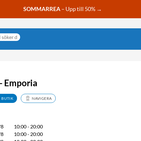
SOMMARREA
– Upp till 50% →
- Emporia
N BUTIK
NAVIGERA
/8
10:00 - 20:00
/8
10:00 - 20:00