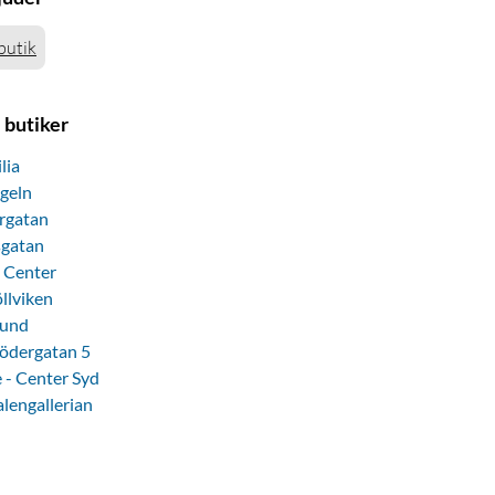
butik
 butiker
lia
geln
rgatan
sgatan
v Center
llviken
Lund
Södergatan 5
 - Center Syd
alengallerian