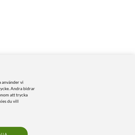
a använder vi
tycke. Andra bidrar
enom att trycka
ies du vill
ALLA