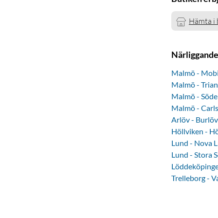
Hämta i 
Närliggande
Malmö - Mobi
Malmö - Trian
Malmö - Söde
Malmö - Carl
Arlöv - Burlö
Höllviken - Hö
Lund - Nova 
Lund - Stora 
Löddeköpinge
Trelleborg - V