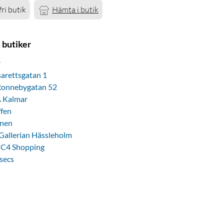
ri butik
Hämta i butik
 butiker
r
arettsgatan 1
 Ronnebygatan 52
A Kalmar
ffen
onen
Gallerian Hässleholm
- C4 Shopping
secs