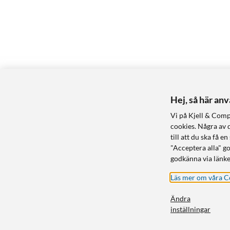
Hej, så här an
Vi på Kjell & Comp
cookies. Några av 
till att du ska få
"Acceptera alla" g
godkänna via länke
Läs mer om våra C
Ändra
inställningar