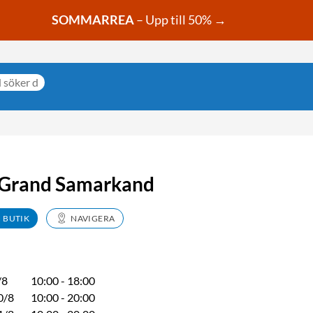
SOMMARREA
– Upp till 50% →
- Grand Samarkand
N BUTIK
NAVIGERA
/8
10:00 - 18:00
0/8
10:00 - 20:00