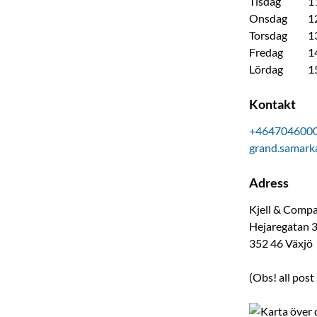
Tisdag
1
Onsdag
1
Torsdag
1
Fredag
1
Lördag
1
Kontakt
+464704600
grand.samark
Adress
Kjell & Comp
Hejaregatan 
352 46
Växjö
(Obs! all post