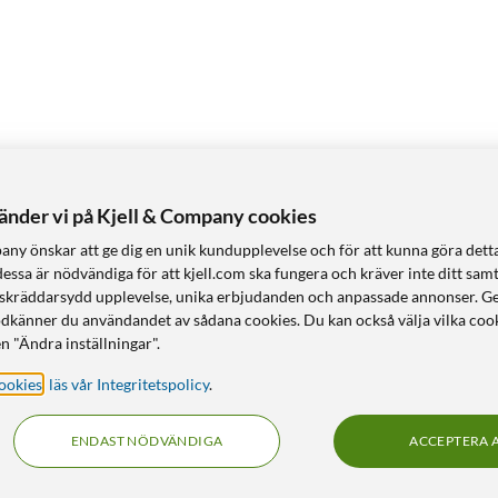
vänder vi på Kjell & Company cookies
any önskar att ge dig en unik kundupplevelse och för att kunna göra dett
dessa är nödvändiga för att kjell.com ska fungera och kräver inte ditt sam
 en skräddarsydd upplevelse, unika erbjudanden och anpassade annonser. G
odkänner du användandet av sådana cookies. Du kan också välja vilka cook
n "Ändra inställningar".
ookies
,
läs vår Integritetspolicy
.
ENDAST NÖDVÄNDIGA
ACCEPTERA 