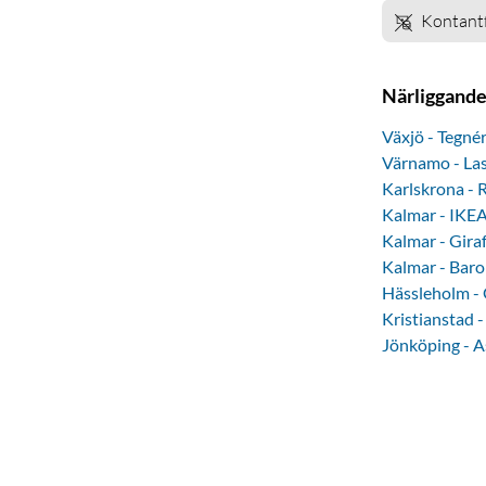
Kontantf
Närliggande
Växjö - Tegné
Värnamo - Las
Karlskrona -
Kalmar - IKE
Kalmar - Gira
Kalmar - Bar
Hässleholm - 
Kristianstad 
Jönköping - A