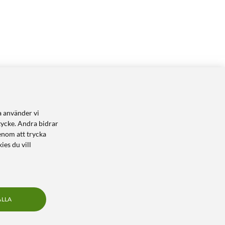
a använder vi
tycke. Andra bidrar
enom att trycka
ies du vill
ALLA