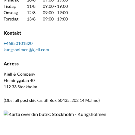
Tisdag
11/8
09:00 - 19:00
Onsdag
12/8
09:00 - 19:00
Torsdag
13/8
09:00 - 19:00
Kontakt
+46850101820
kungsholmen@kjell.com
Adress
Kjell & Company
Fleminggatan 40
112 33
Stockholm
(Obs! all post skickas till Box 50435, 202 14 Malmö)