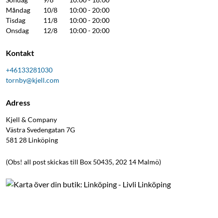
Måndag
10/8
10:00 - 20:00
Tisdag
11/8
10:00 - 20:00
Onsdag
12/8
10:00 - 20:00
Kontakt
+46133281030
tornby@kjell.com
Adress
Kjell & Company
Västra Svedengatan 7G
581 28
Linköping
(Obs! all post skickas till Box 50435, 202 14 Malmö)