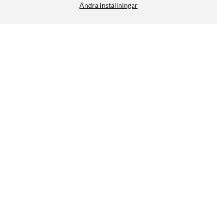
Ändra inställningar
Få mer. Bli medlem!
Som medlem hos oss får du alltid lite mer. Som till
exempel låga medlemspriser, unika kampanjer, 100