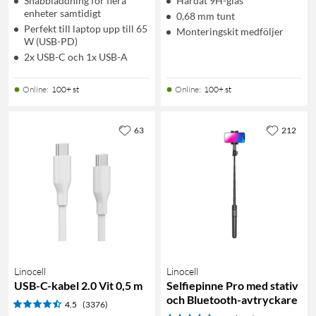
Snabbladdning för flera
Härdat 9H-glas
enheter samtidigt
0,68 mm tunt
Perfekt till laptop upp till 65
Monteringskit medföljer
W (USB-PD)
2x USB-C och 1x USB-A
Online
:
100+ st
Online
:
100+ st
63
212
Linocell
Linocell
USB-C-kabel 2.0 Vit 0,5 m
Selfiepinne Pro med stativ
och Bluetooth-avtryckare
4.5
(3376)