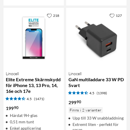
218
127
Linocell
Linocell
Elite Extreme Skärmskydd
GaN multiladdare 33 W PD
för iPhone 13, 13 Pro, 14,
Svart
16e och 17e
4.5
(1398)
4.5
(1471)
90
299
90
199
Finns i 2 varianter
Härdat 9H-glas
Upp till 33 W snabbladdning
0,51 mm tunt
Extremt liten - perfekt för
Enkel applicering
resan