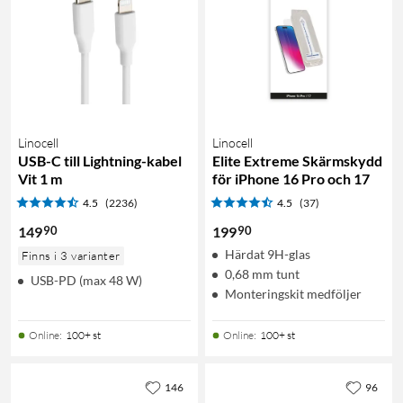
Linocell
Linocell
USB-C till Lightning-kabel
Elite Extreme Skärmskydd
Vit 1 m
för iPhone 16 Pro och 17
4.5
(2236)
4.5
(37)
90
90
149
199
Härdat 9H-glas
Finns i 3 varianter
0,68 mm tunt
USB-PD (max 48 W)
Monteringskit medföljer
Online
:
100+ st
Online
:
100+ st
146
96