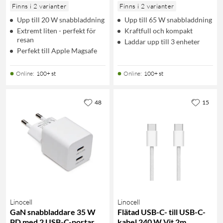
Finns i 2 varianter
Finns i 2 varianter
Upp till 20 W snabbladdning
Upp till 65 W snabbladdning
Extremt liten - perfekt för
Kraftfull och kompakt
resan
Laddar upp till 3 enheter
Perfekt till Apple Magsafe
Online
:
100+ st
Online
:
100+ st
48
15
Linocell
Linocell
GaN snabbladdare 35 W
Flätad USB-C- till USB-C-
PD med 2 USB-C-portar
kabel 240 W Vit 2m