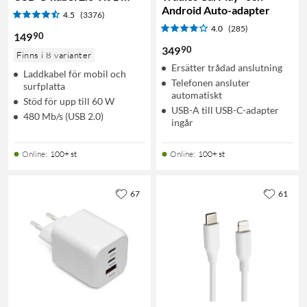
Android Auto-adapter
4.5
(3376)
4.0
(285)
90
149
90
349
Finns i 8 varianter
Ersätter trådad anslutning
Laddkabel för mobil och
Telefonen ansluter
surfplatta
automatiskt
Stöd för upp till 60 W
USB-A till USB-C-adapter
480 Mb/s (USB 2.0)
ingår
Online
:
100+ st
Online
:
100+ st
67
61