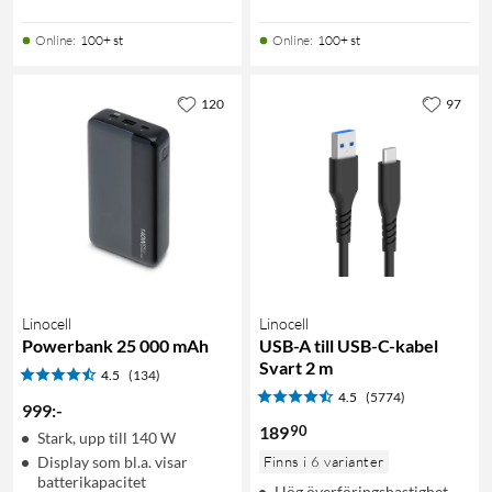
Online
:
100+ st
Online
:
100+ st
120
97
Linocell
Linocell
Powerbank 25 000 mAh
USB-A till USB-C-kabel
Svart 2 m
4.5
(134)
4.5
(5774)
999
:
-
90
189
Stark, upp till 140 W
Display som bl.a. visar
Finns i 6 varianter
batterikapacitet
Hög överföringshastighet