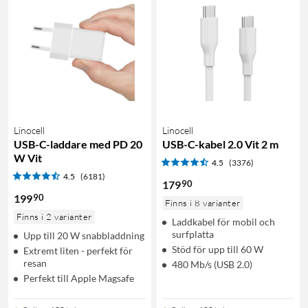
Linocell
Linocell
USB-C-laddare med PD 20
USB-C-kabel 2.0 Vit 2 m
W Vit
4.5
(3376)
4.5
(6181)
90
179
90
199
Finns i 8 varianter
Finns i 2 varianter
Laddkabel för mobil och
surfplatta
Upp till 20 W snabbladdning
Stöd för upp till 60 W
Extremt liten - perfekt för
resan
480 Mb/s (USB 2.0)
Perfekt till Apple Magsafe