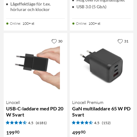
Lågeffektläge för t.ex.
USB 3.0 (5 Gb/s)
hörlurar och klockor
Online
:
100+ st
Online
:
100+ st
30
31
Linocell
Linocell Premium
USB-C-laddare med PD 20
GaN multiladdare 65 W PD
W Svart
Svart
4.5
(6181)
4.5
(152)
90
90
199
499