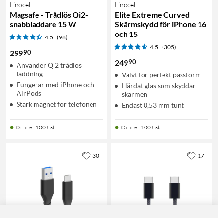
Linocell
Linocell
Magsafe - Trådlös Qi2-
Elite Extreme Curved
snabbladdare 15 W
Skärmskydd för iPhone 16
och 15
4.5
(98)
4.5
(305)
90
299
90
249
Använder Qi2 trådlös
laddning
Välvt för perfekt passform
Fungerar med iPhone och
Härdat glas som skyddar
AirPods
skärmen
Stark magnet för telefonen
Endast 0,53 mm tunt
Online
:
100+ st
Online
:
100+ st
30
17