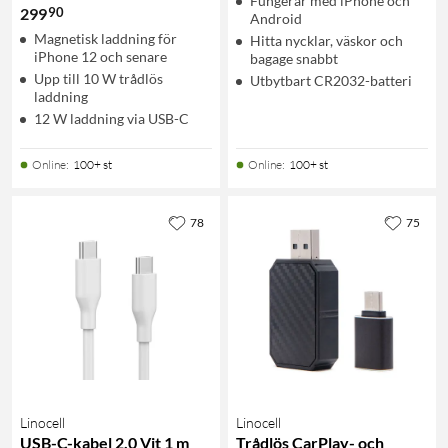
Fungerar med iPhone och
90
299
Android
Magnetisk laddning för
Hitta nycklar, väskor och
iPhone 12 och senare
bagage snabbt
Upp till 10 W trådlös
Utbytbart CR2032-batteri
laddning
12 W laddning via USB-C
Online
:
100+ st
Online
:
100+ st
78
75
Linocell
Linocell
USB-C-kabel 2.0 Vit 1 m
Trådlös CarPlay- och