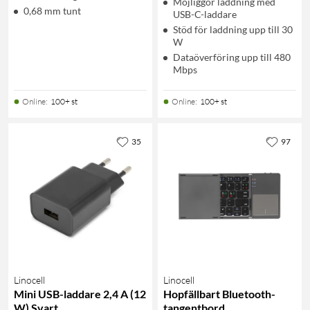
Möjliggör laddning med
0,68 mm tunt
USB-C-laddare
Stöd för laddning upp till 30
W
Dataöverföring upp till 480
Mbps
Online
:
100+ st
Online
:
100+ st
35
97
Linocell
Linocell
Mini USB-laddare 2,4 A (12
Hopfällbart Bluetooth-
W) Svart
tangentbord