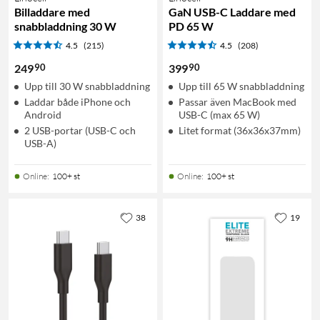
Billaddare med
GaN USB-C Laddare med
snabbladdning 30 W
PD 65 W
4.5
(215)
4.5
(208)
90
90
249
399
Upp till 30 W snabbladdning
Upp till 65 W snabbladdning
Laddar både iPhone och
Passar även MacBook med
Android
USB-C (max 65 W)
2 USB-portar (USB-C och
Litet format (36x36x37mm)
USB-A)
Online
:
100+ st
Online
:
100+ st
38
19