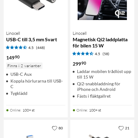
Linocell
Linocell
USB-C till 3,5 mm Svart
Magnetisk Qi2 laddplatta
för bilen 15 W
4.5
(448)
4.5
(58)
90
149
90
299
Finns i 2 varianter
Laddar mobilen trådlöst upp
USB-C Aux
till 15 W
Koppla hörlurarna till USB-
Qi2-snabbladdning för
C
iPhone och Android
Tygklädd
Fästs i fläktgallret
Online
:
100+ st
Online
:
100+ st
80
21