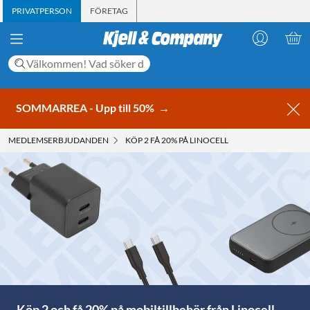
PRIVATPERSON
FÖRETAG
SOMMARREA - Upp till 50%
→
MEDLEMS­ERBJUDANDEN
KÖP 2 FÅ 20% PÅ LINOCELL
Köp 2 och få 20% på mobiltillbehör från Linocell