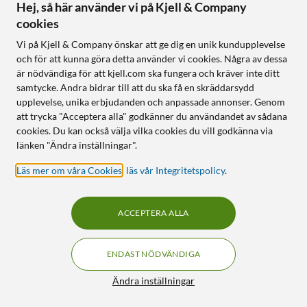
Hej, så här använder vi på Kjell & Company
cookies
Vi på Kjell & Company önskar att ge dig en unik kundupplevelse
Linocell
Linocell
och för att kunna göra detta använder vi cookies. Några av dessa
USB-A till USB-C-kabel
Flätad USB-C- till USB-C-
är nödvändiga för att kjell.com ska fungera och kräver inte ditt
Svart 3 m
kabel 60W Svart 1 m
samtycke. Andra bidrar till att du ska få en skräddarsydd
4.5
(5774)
4.5
(1293)
upplevelse, unika erbjudanden och anpassade annonser. Genom
90
90
199
199
att trycka "Acceptera alla" godkänner du användandet av sådana
cookies. Du kan också välja vilka cookies du vill godkänna via
Finns i 6 varianter
Finns i 9 varianter
länken "Ändra inställningar".
Hög överföringshastighet
Flätad kabel
USB 3.0 (5 Gb/s)
För upp till 60 W
Läs mer om våra Cookies
,
läs vår Integritetspolicy
.
Överföringshastighet: 480
Mb/s
ACCEPTERA ALLA
Online
:
100+ st
Online
:
100+ st
ENDAST NÖDVÄNDIGA
20
13
Filter
Ändra inställningar