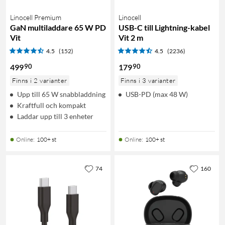
Linocell Premium
Linocell
GaN multiladdare 65 W PD
USB-C till Lightning-kabel
Vit
Vit 2 m
4.5
(152)
4.5
(2236)
90
90
499
179
Finns i 2 varianter
Finns i 3 varianter
Upp till 65 W snabbladdning
USB-PD (max 48 W)
Kraftfull och kompakt
Laddar upp till 3 enheter
Online
:
100+ st
Online
:
100+ st
74
160