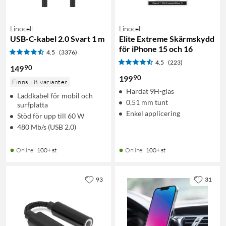
Linocell
Linocell
USB-C-kabel 2.0 Svart 1 m
Elite Extreme Skärmskydd
för iPhone 15 och 16
4.5
(3376)
4.5
(223)
90
149
90
199
Finns i 8 varianter
Härdat 9H-glas
Laddkabel för mobil och
0,51 mm tunt
surfplatta
Enkel applicering
Stöd för upp till 60 W
480 Mb/s (USB 2.0)
Online
:
100+ st
Online
:
100+ st
93
31