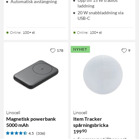
Upp till 15 W trådlös
Automatisk avstängning
laddning
20 W snabbladdning via
USB-C
Online
:
100+ st
Online
:
100+ st
NYHET
178
9
Linocell
Linocell
Magnetisk powerbank
Item Tracker
5000 mAh
spårningsbricka
90
199
4.5
(336)