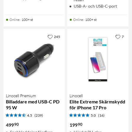
USB-A- och USB-C-port
Online
:
100+ st
Online
:
100+ st
245
7
Linocell Premium
Linocell
Billaddare med USB-C PD
Elite Extreme Skärmskydd
95 W
för iPhone 17 Pro
4.5
(239)
5.0
(16)
90
90
499
199