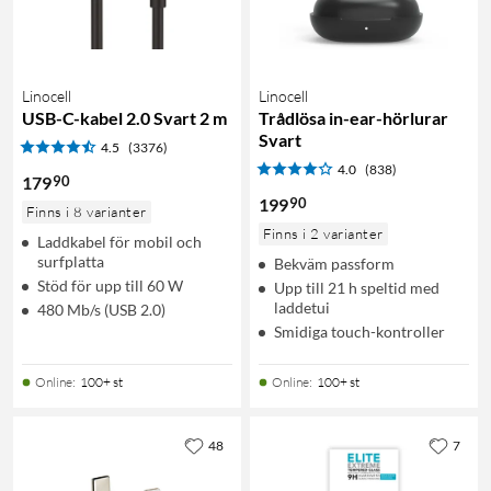
Linocell
Linocell
USB-C-kabel 2.0 Svart 2 m
Trådlösa in-ear-hörlurar
Svart
4.5
(3376)
4.0
(838)
90
179
90
199
Finns i 8 varianter
Finns i 2 varianter
Laddkabel för mobil och
surfplatta
Bekväm passform
Stöd för upp till 60 W
Upp till 21 h speltid med
laddetui
480 Mb/s (USB 2.0)
Smidiga touch-kontroller
Online
:
100+ st
Online
:
100+ st
48
7