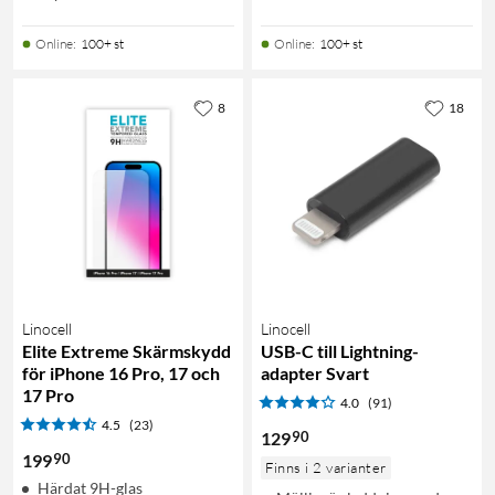
Online
:
100+ st
Online
:
100+ st
8
18
Linocell
Linocell
Elite Extreme Skärmskydd
USB-C till Lightning-
för iPhone 16 Pro, 17 och
adapter Svart
17 Pro
4.0
(91)
4.5
(23)
90
129
90
199
Finns i 2 varianter
Härdat 9H-glas