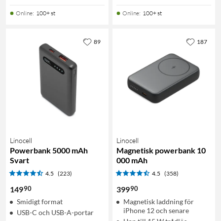
Online
:
100+ st
Online
:
100+ st
89
187
Linocell
Linocell
Powerbank 5000 mAh
Magnetisk powerbank 10
Svart
000 mAh
4.5
(223)
4.5
(358)
90
90
149
399
Smidigt format
Magnetisk laddning för
iPhone 12 och senare
USB-C och USB-A-portar