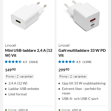
Linocell
Linocell
Mini USB-laddare 2,4 A (12
GaN multiladdare 33 W PD
W) Vit
Vit
4.5
(3263)
4.5
(1398)
90
90
149
299
Finns i 2 varianter
Finns i 2 varianter
2,4 A (12 W)
Upp till 33 W snabbladdning
Laddar USB-enheter
Extremt liten - perfekt för
resan
Litet format
USB-A- och USB-C-port
Online
:
100+ st
Online
:
100+ st