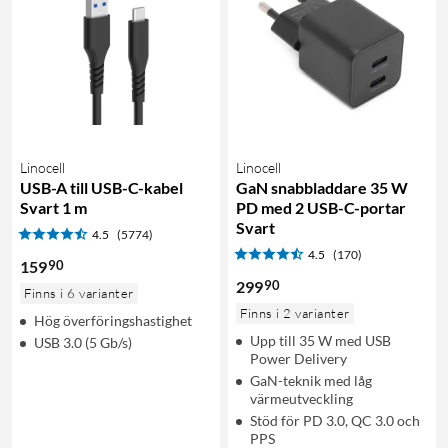
Linocell
Linocell
USB-A till USB-C-kabel
GaN snabbladdare 35 W
Svart 1 m
PD med 2 USB-C-portar
Svart
4.5
(5774)
4.5
(170)
90
159
90
299
Finns i 6 varianter
Finns i 2 varianter
Hög överföringshastighet
Upp till 35 W med USB
USB 3.0 (5 Gb/s)
Power Delivery
GaN-teknik med låg
värmeutveckling
Stöd för PD 3.0, QC 3.0 och
PPS