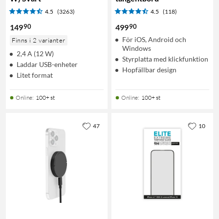
4.5
(3263)
4.5
(118)
90
90
149
499
För iOS, Android och
Finns i 2 varianter
Windows
2,4 A (12 W)
Styrplatta med klickfunktion
Laddar USB-enheter
Hopfällbar design
Litet format
Online
:
100+ st
Online
:
100+ st
47
10