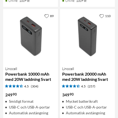
Online
:
100+ st
Online
:
100+ st
89
110
Linocell
Linocell
Powerbank 10000 mAh
Powerbank 20000 mAh
med 20W laddning Svart
med 20W laddning Svart
4.5
(304)
4.5
(257)
90
90
249
349
Smidigt format
Mycket batterikraft
USB-C och USB-A-portar
USB-C och USB-A-portar
Automatisk avstängning
Automatisk avstängning