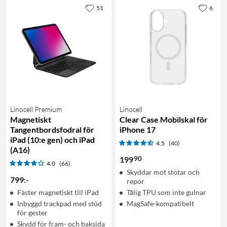
51
6
Linocell Premium
Linocell
Magnetiskt
Clear Case Mobilskal för
Tangentbordsfodral för
iPhone 17
iPad (10:e gen) och iPad
4.5
(40)
(A16)
90
199
4.0
(66)
Skyddar mot stötar och
799
:
-
repor
Fäster magnetiskt till iPad
Tålig TPU som inte gulnar
Inbyggd trackpad med stöd
MagSafe-kompatibelt
för gester
Skydd för fram- och baksida