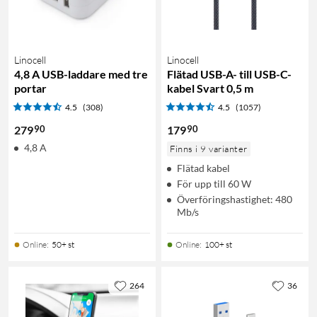
Linocell
Linocell
4,8 A USB-laddare med tre
Flätad USB-A- till USB-C-
portar
kabel Svart 0,5 m
4.5
(308)
4.5
(1057)
90
90
279
179
4,8 A
Finns i 9 varianter
Flätad kabel
För upp till 60 W
Överföringshastighet: 480
Mb/s
Online
:
50+ st
Online
:
100+ st
264
36