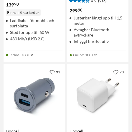
4.5
(216)
90
139
90
299
Finns i 8 varianter
Justerbar längd upp till 1,5
Laddkabel för mobil och
meter
surfplatta
Avtagbar Bluetooth-
Stöd för upp till 60 W
avtryckare
480 Mb/s (USB 2.0)
Inbyggt bordsstativ
Online
:
100+ st
Online
:
100+ st
31
73
Linocell
Linocell