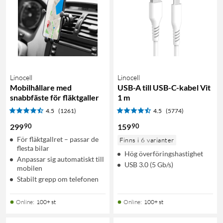
Linocell
Linocell
Mobilhållare med
USB-A till USB-C-kabel Vit
snabbfäste för fläktgaller
1 m
4.5
(1261)
4.5
(5774)
90
90
299
159
För fläktgallret – passar de
Finns i 6 varianter
flesta bilar
Hög överföringshastighet
Anpassar sig automatiskt till
USB 3.0 (5 Gb/s)
mobilen
Stabilt grepp om telefonen
Online
:
100+ st
Online
:
100+ st