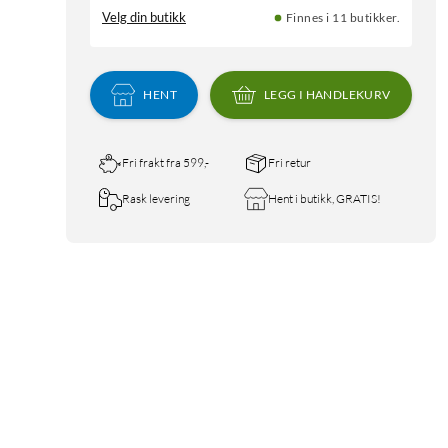
Velg din butikk
Finnes i 11 butikker.
HENT
LEGG I HANDLEKURV
Fri frakt fra 599,-
Fri retur
Rask levering
Hent i butikk, GRATIS!