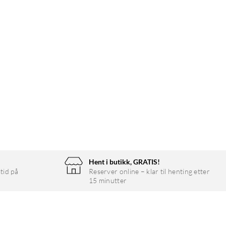
Hent i butikk, GRATIS!
tid på
Reserver online – klar til henting etter
15 minutter