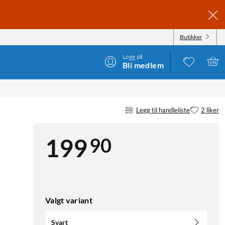
Butikker
Logg på
Bli medlem
Legg til handleliste
2 liker
90
199
Valgt variant
Svart