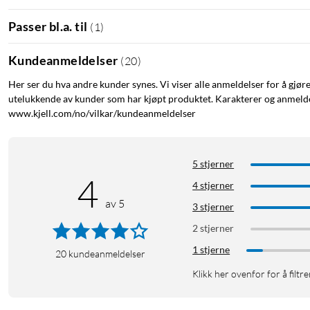
Passer bl.a. til
(
1
)
Kundeanmeldelser
(
20
)
Her ser du hva andre kunder synes. Vi viser alle anmeldelser for å gjør
utelukkende av kunder som har kjøpt produktet. Karakterer og anmeldel
www.kjell.com/no/vilkar/kundeanmeldelser
5 stjerner
4
4 stjerner
av 5
3 stjerner
2 stjerner
1 stjerne
20
kundeanmeldelser
Klikk her ovenfor for å filtre