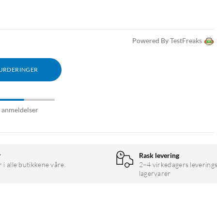
Powered By TestFreaks
VURDERINGER
7 anmeldelser
r
Rask levering
r i alle butikkene våre.
2–4 virkedagers leverings
lagervarer