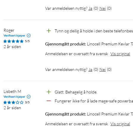
Var anmeldelsen nyttig?
Ja
(
0
)
Nei
(
0
)
Roger
Tynn og deilig å holde i den beste telefonbes
Verifisert kjøper
5/5
Gjennomgått produkt:
Linocell Premium Kevlar T
2 år siden
Anmeldelsen er oversatt fra svensk
Vis original
Var anmeldelsen nyttig?
Ja
(
0
)
Nei
(
0
)
Lisbeth M
Glatt. Behagelig å holde.
Verifisert kjøper
Fungerer ikke for å lade mage-safe powerba
3/5
2 år siden
Gjennomgått produkt:
Linocell Premium Kevlar T
Anmeldelsen er oversatt fra svensk
Vis original