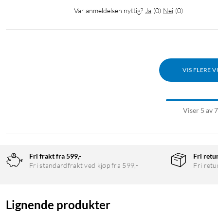
Var anmeldelsen nyttig?
Ja
(
0
)
Nei
(
0
)
VIS FLERE 
Viser 5 av 
Fri frakt fra 599,-
Fri retu
Fri standardfrakt ved kjøp fra 599,-
Fri retu
Lignende produkter