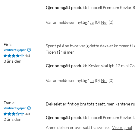
Gjennomgått produkt:
Linocell Premium Kevlar R
Var anmeldelsen nyttig?
Ja
(
0
)
Nei
(
0
)
Eirik
Spent på å se hvor varig dette dekslet kommer til å være. Virker litt enkelt om det tåler en støt og tar kantene bra nok. 
Verifisert kjøper
Tiden får si mer
4/5
3 år siden
Gjennomgått produkt:
Kevlar skal Iph 12 mini G
Var anmeldelsen nyttig?
Ja
(
0
)
Nei
(
0
)
Daniel
Dekselet er fint og bra totalt sett, men kanten
Verifisert kjøper
3/5
Gjennomgått produkt:
Linocell Premium Kevlar Tå
2 år siden
Anmeldelsen er oversatt fra svensk
Vis original