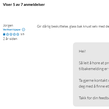
Viser 5 av 7 anmeldelser
Jørgen
Gir dårlig beskyttelse, glass bak knust selv med d
Verifisert kjøper
1/5
2 år siden
Hei!

Så leit å høre at p
tilbakemelding er vi
Ta gjerne kontakt m
deg med å finne et 
Takk for din feedb