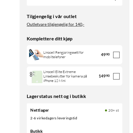
Tilgjengelig i vår outlet
Outletvare tilgjengelig for
140,-
Komplettere ditt kjøp
Linocell Rengjøringssett for
49
90
mobiltelefoner
Linocell Elite Extreme
149
90
Linsebeskytter for kamera på
iPhone 12 Mini
Lagerstatus nett og i butikk
Nettlager
20+ st
2-6 virkedagers leveringstid
Butikk