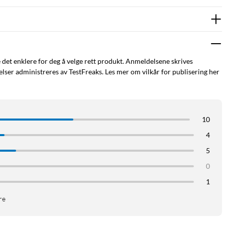
e det enklere for deg å velge rett produkt. Anmeldelsene skrives
ser administreres av TestFreaks. Les mer om vilkår for publisering her
10
4
5
0
1
re