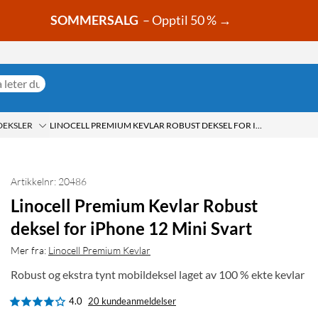
SOMMERSALG
– Opptil 50 % →
DEKSLER
LINOCELL PREMIUM KEVLAR ROBUST DEKSEL FOR IPHONE 12 MINI SVART
Artikkelnr: 20486
Linocell Premium Kevlar Robust
deksel for iPhone 12 Mini Svart
Mer fra:
Linocell Premium Kevlar
Robust og ekstra tynt mobildeksel laget av 100 % ekte kevlar
4.0
20 kundeanmeldelser