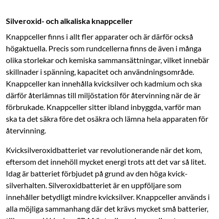
Silveroxid- och alkaliska knappceller
Knappceller finns i allt fler apparater och är därför också
högaktuella. Precis som rundcellerna finns de även i många
olika storlekar och kemiska sammansättningar, vilket innebär
skillnader i spänning, kapacitet och användningsområde.
Knappceller kan innehålla kvicksilver och kadmium och ska
därför återlämnas till miljöstation för återvinning när de är
för­brukade. Knappceller sitter ibland inbyggda, varför man
ska ta det säkra före det osäkra och lämna hela apparaten för
återvinning.
Kvicksilveroxidbatteriet var revolutionerande när det kom,
eftersom det innehöll mycket energi trots att det var så litet.
Idag är batteriet förbjudet på grund av den höga kvick­
silverhalten. Silveroxidbatteriet är en uppföljare som
innehåller betydligt mindre kvicksilver. Knappceller används i
alla möjliga sammanhang där det krävs mycket små batterier,