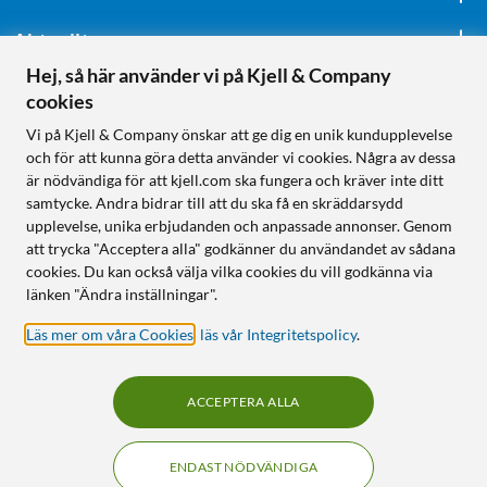
Aktuellt
Hej, så här använder vi på Kjell & Company
cookies
Följ oss
Vi på Kjell & Company önskar att ge dig en unik kundupplevelse
och för att kunna göra detta använder vi cookies. Några av dessa
är nödvändiga för att kjell.com ska fungera och kräver inte ditt
samtycke. Andra bidrar till att du ska få en skräddarsydd
Handla från:
upplevelse, unika erbjudanden och anpassade annonser. Genom
att trycka "Acceptera alla" godkänner du användandet av sådana
Sverige
cookies. Du kan också välja vilka cookies du vill godkänna via
Norge
länken "Ändra inställningar".
Läs mer om våra Cookies
,
läs vår Integritetspolicy
.
ACCEPTERA ALLA
ENDAST NÖDVÄNDIGA
KUNSKAP OCH TILLBEHÖR TILL