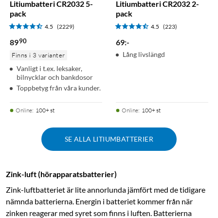
Litiumbatteri CR2032 5-
Litiumbatteri CR2032 2-
pack
pack
4.5
(2229)
4.5
(223)
90
89
69
:
-
Lång livslängd
Finns i 3 varianter
Vanligt i t.ex. leksaker,
bilnycklar och bankdosor
Toppbetyg från våra kunder.
Online
:
100+ st
Online
:
100+ st
SE ALLA LITIUMBATTERIER
Zink-luft (hörapparatsbatterier)
Zink-luftbatteriet är lite annorlunda jämfört med de tidigare
nämnda batterierna. Energin i batteriet kommer från när
zinken reagerar med syret som finns i luften. Batterierna