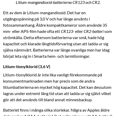
Litium-mangandioxid-batterierna CR123 och CR2.
Ett av dem är Litium-mangandioxid. Det har en
utgångsspänning på 3,0 V och har länge använts i
fotosammanhang. Äldre kompaktkameror som använde 35
mm- eller APS-film hade ofta ett
CR123-
eller
CR2-batteri
som
strömkälla. Detta eftersom batterierna var små, hade hög
kapacitet och klarade långtidsförvaring utan att ladda ur sig
själva nämnvärt. Batterierna var länge ovanliga men har idag
börjat leta sig in i Smarta hem- och ­larmlösningar.
Litium-tionylklorid (3,6 V)
Litium-tionylklorid är inte lika vanligt förekommande på
konsumentmarknaden men har precis som de andra
litiumbatterierna en mycket hög kapacitet. Det kan dessutom
lagras under extremt lång tid utan att ladda ur sig självt vilket
gör att det används till bland annat minnesbackup.
Batteriet finns i många olika storlekar. Några av Apples äldre