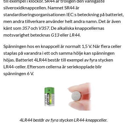
till exempel i klockor. SR44 är troligen den vanligaste
silveroxidknappcellen. Namnet SR44 är
standardiseringsorganisationen IEC:s beteckning på batteriet,
men andra tillverkare använder helt andra namn. Det är även
känt som
357
och
V357
. De alkaliska knappcellernas
motsvarighet betecknas
G13
eller
LR44
.
Spänningen hos en knappcell är normalt 1,5 V. När flera celler
staplas på varandra i ett och samma hölje kan spänningen
höjas. Batteriet 4LR44 består till exempel av fyra stycken
LR44-celler. Eftersom cellerna är seriekopplade blir
spänningen 6 V.
4LR44 består av fyra stycken LR44-knappceller.