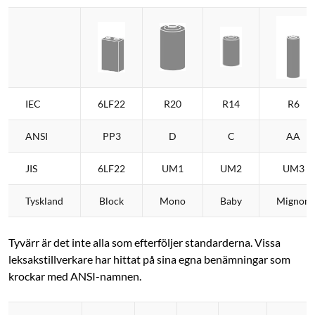
IEC
6LF22
R20
R14
R6
ANSI
PP3
D
C
AA
JIS
6LF22
UM1
UM2
UM3
Tyskland
Block
Mono
Baby
Mignon
Tyvärr är det inte alla som efterföljer standarderna. Vissa
leksakstillverkare har hittat på sina egna benämningar som
krockar med ANSI-namnen.