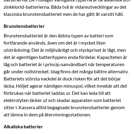
zinkklorid-batterierna. Båda två är vidare­utvecklingar av det
klassiska brunstensbatteriet men de har gått åt varsitt håll.
Brunstensbatterier
Brunstensbatteriet är den äldsta typen av batteri som
fortfarande används, även om det är i mycket liten
utsträckning. Det är miljövänligt och styckpriset är lågt, men
det är egentligen batteritypens enda fördelar. Kapaciteten är
låg och batteriet är i princip oanvändbart när temperaturen
går under nollstrecket. Idag finns det många bättre alternativ.
Batteriets största nackdel är dock risken för att det börjar
läcka. Höljet agerar nämligen minuspol, vilket innebär att det
förbrukas när batteriet laddas ur. Det kan leda till att
elektrolyten läcker ut och skadar apparaten som batteriet
sitter i. Kassera alltid begagnade brunstensbatterier genom
att lämna in dem på återvinningsstationen.
Alkaliska batterier