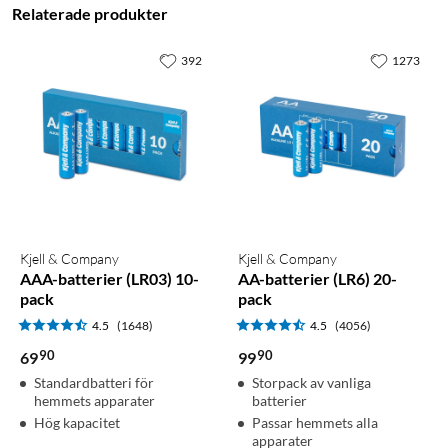
Relaterade produkter
392
1273
Kjell & Company
Kjell & Company
AAA-batterier (LR03) 10-
AA-batterier (LR6) 20-
pack
pack
4.5
(1648)
4.5
(4056)
90
90
69
99
Standardbatteri för
Storpack av vanliga
hemmets apparater
batterier
Hög kapacitet
Passar hemmets alla
apparater