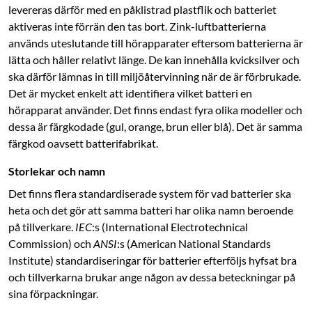
levereras därför med en påklistrad plastflik och batteriet
aktiveras inte förrän den tas bort. Zink-luftbatterierna
används uteslutande till hörapparater eftersom batterierna är
lätta och håller relativt länge. De kan innehålla kvicksilver och
ska därför lämnas in till miljöåtervinning när de är förbrukade.
Det är mycket enkelt att identifiera vilket batteri en
hörapparat använder. Det finns endast fyra olika modeller och
dessa är färgkodade (gul, orange, brun eller blå). Det är samma
färgkod oavsett batterifabrikat.
Storlekar och namn
Det finns flera standardiserade system för vad batterier ska
heta och det gör att samma batteri har olika namn beroende
på tillverkare.
IEC
:s (International Electrotechnical
Commission) och
ANSI
:s (American National Standards
Institute) standardiseringar för batterier efterföljs hyfsat bra
och tillverkarna brukar ange någon av dessa beteckningar på
sina förpackningar.