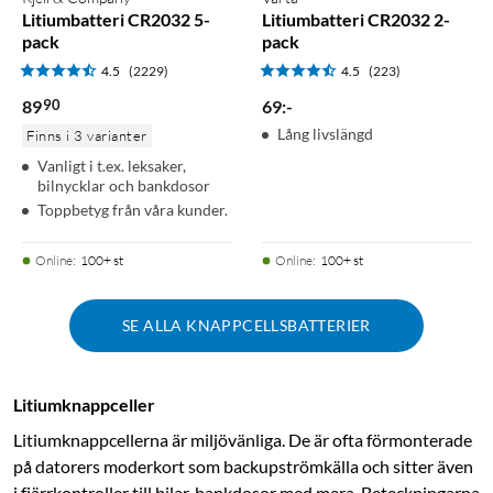
Litiumbatteri CR2032 5-
Litiumbatteri CR2032 2-
pack
pack
4.5
(2229)
4.5
(223)
90
89
69
:
-
Lång livslängd
Finns i 3 varianter
Vanligt i t.ex. leksaker,
bilnycklar och bankdosor
Toppbetyg från våra kunder.
Online
:
100+ st
Online
:
100+ st
SE ALLA KNAPPCELLSBATTERIER
Litiumknappceller
Litiumknappcellerna är miljövänliga. De är ofta förmonterade
på datorers moderkort som backupströmkälla och sitter även
i fjärrkontroller till bilar, bankdosor med mera. Beteckningarna