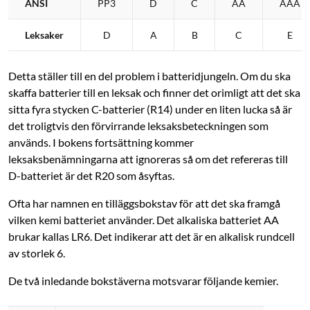
ANSI
PP3
D
C
AA
AAA
Leksaker
D
A
B
C
E
Detta ställer till en del problem i batteridjungeln. Om du ska
skaffa batterier till en leksak och finner det orimligt att det ska
sitta fyra stycken C-batterier (R14) under en liten lucka så är
det troligtvis den förvirrande leksaksbeteckningen som
används. I bokens fortsättning kommer
leksaksbenämningarna att ignoreras så om det refereras till
D-batteriet är det R20 som åsyftas.
Ofta har namnen en tilläggsbokstav för att det ska framgå
vilken kemi batteriet använder. Det alkaliska batteriet AA
brukar kallas LR6. Det indikerar att det är en alkalisk rundcell
av storlek 6.
De två inledande bokstäverna motsvarar följande kemier.