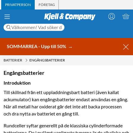
PRIVATPERSON
FÖRETAG
SOMMARREA - Upp till 50%
→
BATTERIER
ENGÅNGSBATTERIER
Engångsbatterier
Introduktion
Till skillnad från ett uppladdningsbart batteri (även kallat
ackumulator) kan engångsbatterier endast användas en gång.
När all metall har oxiderat går det inte att backa processen
och dra nytta av batteriet en gång till.
Rundceller syftar generellt på de klassiska cylinderformade
batterierna. De i nuläget vanligaste typerna är de alkaliska och