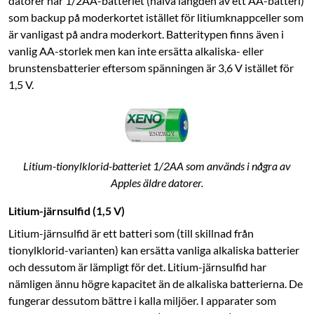
datorer har 1/2AA-­batteriet (halva längden av ett AA-batteri)
som backup på moderkortet istället för litium­knappceller som
är vanligast på andra moderkort. Batteritypen finns även i
vanlig AA-storlek men kan inte ersätta alkaliska- eller
brunstensbatterier eftersom spänningen är 3,6 V istället för
1,5 V.
Litium-tionylklorid-batteriet 1/2AA som används i några av
Apples äldre datorer.
Litium-järnsulfid (1,5 V)
Litium-järnsulfid är ett batteri som (till skillnad från
tionylklorid-varianten) kan ersätta vanliga alkaliska batterier
och dessutom är lämpligt för det. Litium-järnsulfid har
nämligen ännu högre kapacitet än de alkaliska batterierna. De
fungerar dessutom bättre i kalla miljöer. I apparater som