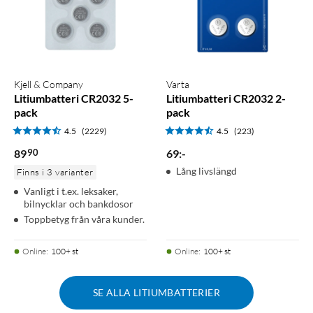
Kjell & Company
Varta
Litiumbatteri CR2032 5-
Litiumbatteri CR2032 2-
pack
pack
4.5
(2229)
4.5
(223)
90
89
69
:
-
Lång livslängd
Finns i 3 varianter
Vanligt i t.ex. leksaker,
bilnycklar och bankdosor
Toppbetyg från våra kunder.
Online
:
100+ st
Online
:
100+ st
SE ALLA LITIUMBATTERIER