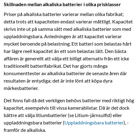
Skillnaden mellan alkaliska batterier i olika prisklasser
Priser på alkaliska batterier varierar mellan olika fabrikat;
detta trots att kapaciteten endast varierar måttligt. Kapacitet
skrivs inte ut på samma sätt med alkaliska batterier som med
uppladdningsbara. Anledningen är att kapacitet varierar
mycket beroende på belastning. Ett batteri som belastas hårt
har lägre reell kapacitet än ett som belastas lätt. Den bästa
affären är generellt att välja ett billigt alternativ från ett icke
traditionellt batterifabrikat. Det har gjorts många
konsumenttester av alkaliska batterier de senaste åren där
resultaten är entydiga; det är inte lönt att köpa dyra
märkesbatterier.
Det finns fall då det verkligen behövs batterier med riktigt hög
kapacitet, exempelvis till vissa kamerablixtar. Då är det dock
bättre att välja litiumbatterier (se Litium-järnsulfid) eller
uppladdningsbara batterier (
Uppladdningsbara batterier
), ­
fram­för de alkaliska.