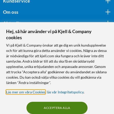
Kundservice
Om oss
Aktuellt
Hej, så här använder vi på Kjell & Company
cookies
Följ oss
Vi på Kjell & Company önskar att ge dig en unik kundupplevelse
och för att kunna göra detta använder vi cookies. Några av dessa
är nödvändiga för att kjell.com ska fungera och kräver inte ditt
samtycke. Andra bidrar till att du ska få en skräddarsydd
Handla från:
upplevelse, unika erbjudanden och anpassade annonser. Genom
att trycka "Acceptera alla" godkänner du användandet av sådana
Sverige
cookies. Du kan också välja vilka cookies du vill godkänna via
Norge
länken "Ändra inställningar".
Läs mer om våra Cookies
,
läs vår Integritetspolicy
.
ACCEPTERA ALLA