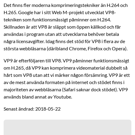
Det finns fler moderna komprimeringstekniker än H.264 och
H.265. Google har i sitt Web M-projekt utvecklat VP8-
tekniken som funktionsmässigt påminner om H.264.
Skillnaden är att VP8 är släppt som öppen källkod och får
användas i program utan att utvecklarna behöver betala
några licensavgifter. Idag finns det stöd för VP8 i flera av de
största webbläsarna (däribland Chrome, Firefox och Opera).
VP9 är efterföljaren till VP8. VP9 påminner funktionsmässigt
om H.265, då VP9 kan komprimera videomaterial dubbelt så
hårt som VP8 utan att vi märker någon försämring. VP9 är ett
av de mest använda formaten på internet och stödet finns i
majoriteten av webbläsarna (Safari saknar dock stödet). VP9
används bland annat av Youtube.
Senast ändrad: 2018-05-22