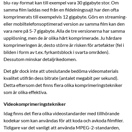
blu-ray-format kan till exempel vara 30 gigabyte stor. Om
samma film laddas ned från en fildelningssajt har den ofta
komprimerats till exempelvis 12 gigabyte. Görs en streaming-
eller mobiltelefonsoptimerad version av samma film kan den
vara nere på 5-7 gigabyte. Alla de tre versionerna har samma
upplösning, men de är olika hårt komprimerade. Ju hårdare
komprimeringen är, desto större är risken för artefakter (fel i
bilden i form av t.ex. fyrkantsblock i svarta områden).
Dessutom minskar detaljrikedomen.
Det går dock inte att uteslutande bedöma videomaterials
kvalitet utifrån dess ­bitrate (antalet megabit per sekund).
Detta eftersom det finns flera olika komprimerings­tekniker
som är olika effektiva.
Videokomprimeringstekniker
Idag finns det flera olika videostandarder med tillhörande
kodekar som kan användas för att koda och avkoda filmfiler.
Tidigare var det vanligt att använda MPEG-2-standarden,