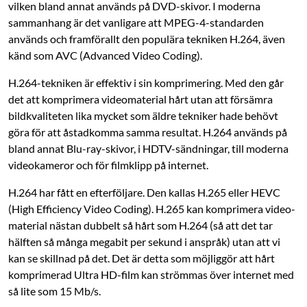
vilken bland annat används på DVD-skivor. I moderna
sammanhang är det ­vanligare att MPEG-4-standarden
används och framförallt den populära tekniken H.264, även
känd som AVC (Advanced Video Coding).
H.264-tekniken är effektiv i sin komprimering. Med den går
det att komprimera video­material hårt utan att försämra
bildkvaliteten lika mycket som äldre tekniker hade ­behövt
göra för att åstadkomma samma resultat. H.264 används på
bland annat Blu-ray-skivor, i HDTV-sändningar, till moderna
videokameror och för filmklipp på internet.
H.264 har fått en efterföljare. Den kallas H.265 eller HEVC
(High Efficiency Video Coding). H.265 kan komprimera video­
material nästan dubbelt så hårt som H.264 (så att det tar
hälften så många megabit per sekund i anspråk) utan att vi
kan se skillnad på det. Det är detta som möjliggör att hårt
komprimerad Ultra HD-film kan strömmas över internet med
så lite som 15 Mb/s.