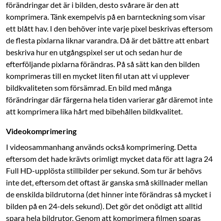
förändringar det är i bilden, desto svårare är den att
komprimera. Tänk exempelvis på en barnteckning som visar
ett blått hav. I den behöver inte varje pixel beskrivas eftersom
de flesta pixlarna liknar varandra. Då är det bättre att enbart
beskriva hur en utgångspixel ser ut och sedan hur de
efterföljande pixlarna förändras. På så sätt kan den bilden
komprimeras till en mycket liten fil utan att vi upplever
bildkvaliteten som försämrad. En bild med många
förändringar där färgerna hela tiden varierar går däremot inte
att komprimera lika hårt med bibehållen bildkvalitet.
Videokomprimering
I videosammanhang används också komprimering. Detta
eftersom det hade krävts orimligt mycket data för att lagra 24
Full HD-upplösta stillbilder per sekund. Som tur är behövs
inte det, eftersom det oftast är ganska små skillnader mellan
de enskilda bildrutorna (det hinner inte förändras så mycket i
bilden på en 24-dels sekund). Det gör det onödigt att alltid
spara hela bildrutor. Genom att komprimera filmen sparas