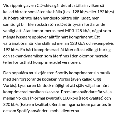
Vid rippning av en CD-skiva går det att ställa in vilken så
kallad bitrate som låten ska hålla (t.ex. 128 kb/s eller 192 kb/s).
Ju högre bitrate låten har desto bättre blir ljudet, men
samtidigt blir filen också större. Det är tyvärr fortfarande
vanligt att låtar kompri­meras med MP3 128 kb/s, något som
många lyssnare upplever alltför hårt kompri­merat. Ett
vältränat öra hör klar skillnad mellan 128 kb/s och exempelvis
192 kb/s. En hårt komprimerad låt låter oftast väldigt burkig
och saknar dynamiken som återfinns i den okomprimerade
(eller förlustfritt komprimerade) versionen.
Den populära musiktjänsten Spotify komprimerar sin musik
med den förstörande ­kodeken Vorbis (även kallad Ogg
Vorbis). Lyssnaren får dock möjlighet att själv välja hur hårt
komprimerad musiken ska vara. Premiumanvändare får välja
mellan 96 kb/s (Normal kvalitet), 160 kb/s (Hög kvalitet) och
320 kb/s (Extrem kvalitet). Benämn­ingarna inom parantes är
de som Spotify använder i mobilklienterna.