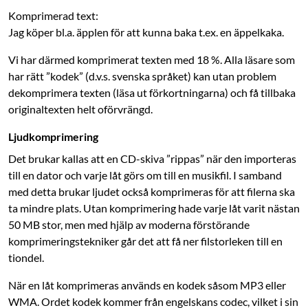
Komprimerad text:
Jag köper bl.a. äpplen för att kunna baka t.ex. en äppelkaka.
Vi har därmed komprimerat texten med 18 %. Alla läsare som
har rätt ”kodek” (d.v.s. svenska språket) kan utan problem
dekomprimera texten (läsa ut förkortningarna) och få tillbaka
originaltexten helt oförvrängd.
Ljudkomprimering
Det brukar kallas att en CD-skiva ”rippas” när den importeras
till en dator och varje låt görs om till en musikfil. I samband
med detta brukar ljudet också komprimeras för att filerna ska
ta mindre plats. Utan komprimering hade varje låt varit nästan
50 MB stor, men med hjälp av moderna förstörande
komprimeringstekniker går det att få ner filstorleken till en
tiondel.
När en låt komprimeras används en kodek såsom MP3 eller
WMA. Ordet kodek ­kommer från engelskans codec, vilket i sin