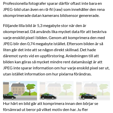
Professionella fotografer sparar därför oftast inte bara en
JPEG-bild utan även en rå-fil (raw) som innehåller den rena
okomprimerade datan kamerans bildsensor genererade.
Följande lilla bild är 5,3 megabyte stor när den är
okomprimerad. Då används lika mycket data för att beskriva
varje enskild pixel i bilden. Genom att komprimera den med
JPEG blir den 0,74 megabyte istället. Eftersom bilden är så
liten går det inte att se någon direkt skillnad. Det hade
däremot synts vid en uppförstoring. Anledningen till att
bilden kan göras så mycket mindre rent datamässigt är att
JPEG inte sparar information om hur varje enskild pixel ser ut,
utan istället information om hur pixlarna förändras.
Hur hårt en bild går att komprimera innan den börjar se
försämrad ut beror på vilket motiv den har. Ju fler