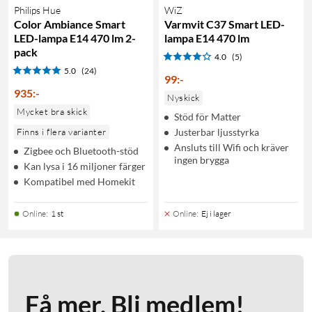
Philips Hue
WiZ
Color Ambiance Smart
Varmvit C37 Smart LED-
LED-lampa E14 470 lm 2-
lampa E14 470 lm
pack
4.0
(5)
5.0
(24)
99
:
-
935
:
-
Nyskick
Mycket bra skick
Stöd för Matter
Finns i flera varianter
Justerbar ljusstyrka
Ansluts till Wifi och kräver
Zigbee och Bluetooth-stöd
ingen brygga
Kan lysa i 16 miljoner färger
Kompatibel med Homekit
Online
:
1 st
Online
:
Ej i lager
Få mer. Bli medlem!