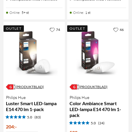
Online
:
5+ st
Online
:
1 st
OUTLET
OUTLET
74
46
(PRODUKTBLAD)
(PRODUKTBLAD)
Philips Hue
Philips Hue
Luster Smart LED-lampa
Color Ambiance Smart
E14 470 lm 1-pack
LED-lampa E14 470 lm 1-
pack
5.0
(83)
5.0
(24)
204
:
-