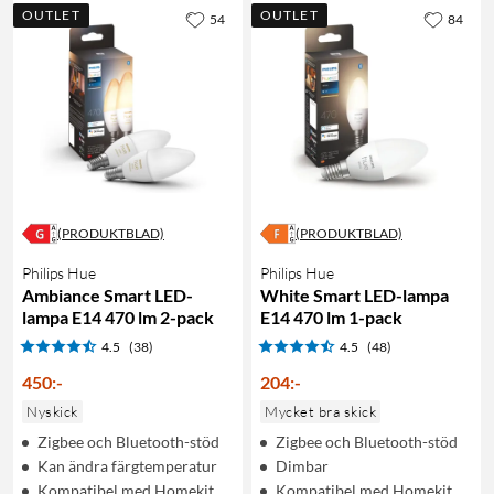
OUTLET
OUTLET
54
84
(PRODUKTBLAD)
(PRODUKTBLAD)
Philips Hue
Philips Hue
Ambiance Smart LED-
White Smart LED-lampa
lampa E14 470 lm 2-pack
E14 470 lm 1-pack
4.5
(38)
4.5
(48)
450
:
-
204
:
-
Nyskick
Mycket bra skick
Zigbee och Bluetooth-stöd
Zigbee och Bluetooth-stöd
Kan ändra färgtemperatur
Dimbar
Kompatibel med Homekit
Kompatibel med Homekit