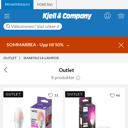
PRIVATPERSON
FÖRETAG
SOMMARREA - Upp till 50%
→
OUTLET
SMARTA E14-LAMPOR
Outlet
8 produkter
OUTLET
OUTLET
31
46