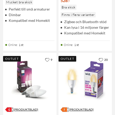
528
:
-
Mycket bra skick
Bra skick
Perfekt till små armaturer
Dimbar
Finns i flera varianter
Kompatibel med Homekit
Zigbee och Bluetooth-stöd
Kan lysa i 16 miljoner färger
Kompatibel med Homekit
Online
:
1 st
Online
:
1 st
OUTLET
OUTLET
9
20
(PRODUKTBLAD)
(PRODUKTBLAD)