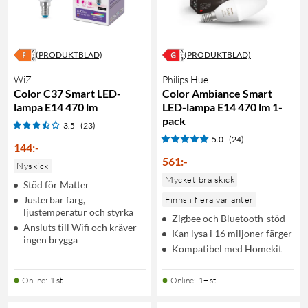
(PRODUKTBLAD)
(PRODUKTBLAD)
WiZ
Philips Hue
Color C37 Smart LED-
Color Ambiance Smart
lampa E14 470 lm
LED-lampa E14 470 lm 1-
pack
3.5
(23)
5.0
(24)
144
:
-
561
:
-
Nyskick
Mycket bra skick
Stöd för Matter
Justerbar färg,
Finns i flera varianter
ljustemperatur och styrka
Zigbee och Bluetooth-stöd
Ansluts till Wifi och kräver
Kan lysa i 16 miljoner färger
ingen brygga
Kompatibel med Homekit
Online
:
1 st
Online
:
1+ st