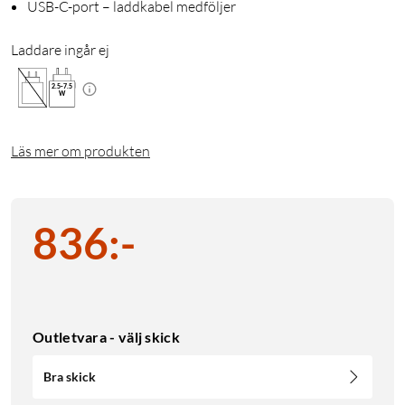
USB-C-port – laddkabel medföljer
Laddare ingår ej
2.5
-
7.5
W
Läs mer om produkten
836
:
-
Outletvara - välj skick
Bra skick