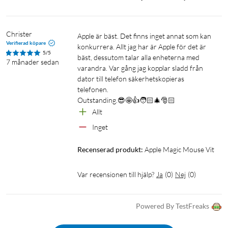
Mac-modeller
MacBook Air (2018 och senare)
Christer
Apple är bäst. Det finns inget annat som kan 
MacBook Pro (2019 och senare)
Verifierad köpare
konkurrera. Allt jag har är Apple för det är 
iMac (2019 och senare)
5/5
bäst, dessutom talar alla enheterna med 
7 månader sedan
Mac mini (2018 och senare)
varandra. Var gång jag kopplar sladd från 
Mac Studio (2022 och senare)
dator till telefon säkerhetskopieras 
telefonen.

Mac Pro (2019 och senare)
Outstanding.😎🤩👍🧑🏻‍🎄🎅🏻
Allt
I förpackningen
Inget
Magic Mouse
USB-C-laddkabel
Recenserad produkt:
Apple Magic Mouse Vit
Juridisk information
Var recensionen till hjälp?
Ja
(
0
)
Nej
(
0
)
1
Vikten varierar beroende på konfiguration och
tillverkningsprocess.
Powered By TestFreaks
Testerna utfördes av Apple i augusti och september 2024 med