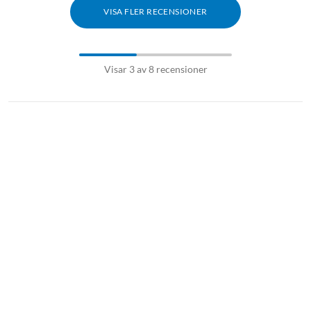
förhandsversioner av Magic Mouse (usb-c), fast mjukvara och
VISA FLER RECENSIONER
mjukvara parkopplade med förhandsversioner av iMac 24 tum
med Apple M4. Testerna bestod i att ladda ur batteriet fullständigt
genom att använda enheten tillsammans med en parkopplad iMac
med hjälp av automatisk utrustning. Batteritiden beror på
Visar 3 av 8 recensioner
enhetens inställningar, användning och andra faktorer.