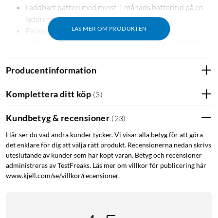
Laddbart batteri med minst 1 månads batteritid på en
laddning.
LÄS MER OM PRODUKTEN
Parkopplas automatiskt med din Mac.
USB-C-port för anslutning till och laddning via din Mac.
Vävd USB-C-laddningskabel medföljer.
Producentinformation
Laddbart batteri och automatisk parkoppling
Det uppladdningsbara batteriet förser Magic Mouse med
Komplettera ditt köp
(
3
)
ström i en månad eller mer på en laddning. Kräver ingen
installation och parkopplas automatiskt med din Mac.
Kundbetyg & recensioner
(
23
)
Här ser du vad andra kunder tycker. Vi visar alla betyg för att göra
USB-C-port för anslutning till din Mac
det enklare för dig att välja rätt produkt. Recensionerna nedan skrivs
Med USB-C-porten och en medföljande vävd USB-C-
uteslutande av kunder som har köpt varan. Betyg och recensioner
administreras av TestFreaks. Läs mer om villkor för publicering här
laddningskabel kan du parkoppla och ladda via USB-C-porten
www.kjell.com/se/villkor/recensioner.
på din Mac och ladda alla dina favoritenheter med en enda
kabel.
Specifikationer