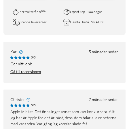
Fri frakt från 599:-
Öppet köp i 100 dagar
Snabba leveranser
Hämta i butik, GRATIS!
Karl
5 månader sedan
5/5
Gör sitt jobb
Gå till recensionen
Christer
7 månader sedan
5/5
Apple är bäst. Det finns inget annat som kan konkurrera. Allt
jag har är Apple för det är bäst, dessutom talar alla enheterna
med varandra. Var gång jag kopplar sladd frå...