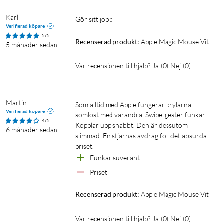
Kompatibilitet
Karl
Gör sitt jobb
iPad-modeller
Verifierad köpare
iPad Pro 13 tum (M4)
5/5
Recenserad produkt:
Apple Magic Mouse Vit
5 månader sedan
iPad Pro 12,9 tum (första, andra, tredje, fjärde, femte och
sjätte generationen)
Var recensionen till hjälp?
Ja
(
0
)
Nej
(
0
)
iPad Pro 11 tum (M4)
iPad Pro 11 tum (första, andra, tredje och fjärde generationen)
iPad Pro 10,5 tum
Martin
Som alltid med Apple fungerar prylarna 
iPad Pro 9,7 tum
Verifierad köpare
sömlöst med varandra. Swipe-gester funkar. 
iPad (femte, sjätte, sjunde, åttonde, nionde och tionde
4/5
Kopplar upp snabbt. Den är dessutom 
6 månader sedan
generationen)
slimmad. En stjärnas avdrag för det absurda 
iPad Air 13 tum (M2)
priset.
iPad Air 11 tum (M2)
Funkar suveränt 
iPad Air (tredje, fjärde och femte generationen)
Priset
iPad Air 2
iPad mini (A17 Pro)
Recenserad produkt:
Apple Magic Mouse Vit
iPad mini (femte och sjätte generationen)
iPad mini 4
Var recensionen till hjälp?
Ja
(
0
)
Nej
(
0
)