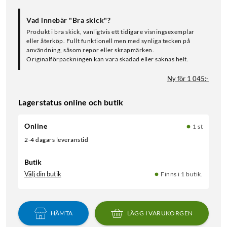
Vad innebär "Bra skick"?
Produkt i bra skick, vanligtvis ett tidigare visningsexemplar
eller återköp. Fullt funktionell men med synliga tecken på
användning, såsom repor eller skrapmärken.
Originalförpackningen kan vara skadad eller saknas helt.
Ny för 1 045:-
Lagerstatus online och butik
Online
1 st
2-4 dagars leveranstid
Butik
Välj din butik
Finns i 1 butik.
HÄMTA
LÄGG I VARUKORGEN