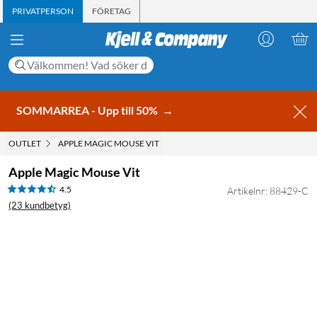
PRIVATPERSON
FÖRETAG
SOMMARREA - Upp till 50%
→
OUTLET
APPLE MAGIC MOUSE VIT
Apple Magic Mouse Vit
4.5
Artikelnr: 88429-C
(23 kundbetyg)