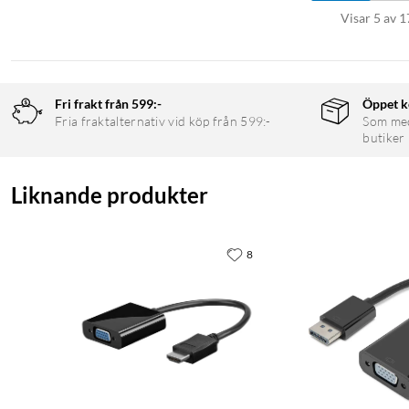
Visar 5 av 1
Fri frakt från 599:-
Öppet k
Fria fraktalternativ vid köp från 599:-
Som medl
butiker
Liknande produkter
8