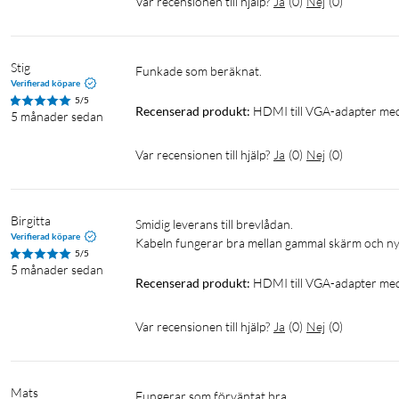
Var recensionen till hjälp?
Ja
(
0
)
Nej
(
0
)
Stig
Funkade som beräknat. 
Verifierad köpare
5/5
Recenserad produkt:
HDMI till VGA-adapter med
5 månader sedan
Var recensionen till hjälp?
Ja
(
0
)
Nej
(
0
)
Birgitta
Smidig leverans till brevlådan.

Verifierad köpare
Kabeln fungerar bra mellan gammal skärm och ny d
5/5
5 månader sedan
Recenserad produkt:
HDMI till VGA-adapter med
Var recensionen till hjälp?
Ja
(
0
)
Nej
(
0
)
Mats
Fungerar som förväntat bra.