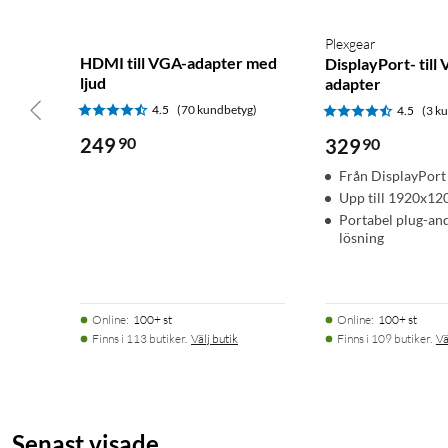
Plexgear
HDMI till VGA-adapter med
DisplayPort- till
ljud
adapter
4.5
(70 kundbetyg)
4.5
(3 k
249
90
329
90
Från DisplayPort 
Upp till 1920x1
Portabel plug-an
lösning
Online
:
100+ st
Online
:
100+ st
Finns i 113 butiker.
Välj butik
Finns i 109 butiker.
Vä
Senast visade