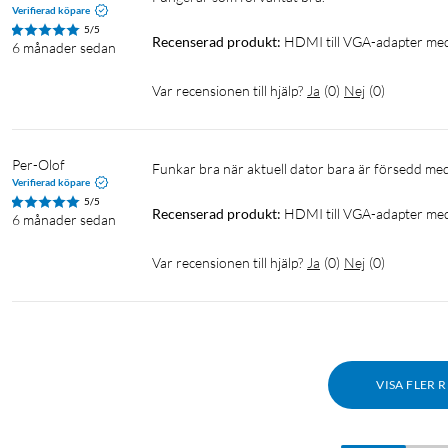
Verifierad köpare
5/5
Recenserad produkt:
HDMI till VGA-adapter med
6 månader sedan
Var recensionen till hjälp?
Ja
(
0
)
Nej
(
0
)
Per-Olof
Funkar bra när aktuell dator bara är försedd med
Verifierad köpare
5/5
Recenserad produkt:
HDMI till VGA-adapter med
6 månader sedan
Var recensionen till hjälp?
Ja
(
0
)
Nej
(
0
)
VISA FLER 