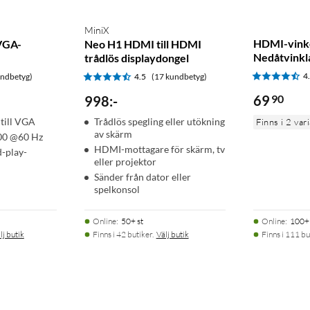
MiniX
HDMI-vink
 VGA-
Neo H1 HDMI till HDMI
Nedåtvinkl
trådlös displaydongel
4
undbetyg)
4.5
(17 kundbetyg)
69
90
998
:
-
till VGA
Trådlös spegling eller utökning
Finns i 2 var
av skärm
200 @60 Hz
HDMI-mottagare för skärm, tv
d-play-
eller projektor
Sänder från dator eller
spelkonsol
Online
:
50+ st
Online
:
100+ 
lj butik
Finns i 42 butiker.
Välj butik
Finns i 111 bu