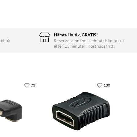
Hämta i butik, GRATIS!
tid på
Reservera online, redo att hämtas ut
efter 15 minuter. Kostnadsfritt!
73
130