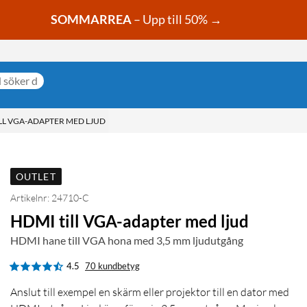
SOMMARREA
– Upp till 50% →
LL VGA-ADAPTER MED LJUD
OUTLET
Artikelnr: 24710-C
HDMI till VGA-adapter med ljud
HDMI hane till VGA hona med 3,5 mm ljudutgång
4.5
70 kundbetyg
Anslut till exempel en skärm eller projektor till en dator med