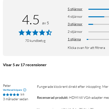
5 stjärnor
4.5
4 stjärnor
av 5
3 stjärnor
2 stjärnor
1 stjärna
70
kundbetyg
Klicka ovan för att filtrera
Visar 5 av 17 recensioner
Peter
Fungerade klockrent direkt efter inkoppling. Mer g
Verifierad köpare
5/5
Recenserad produkt:
HDMI till VGA-adapter med
3 månader sedan