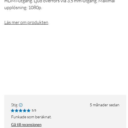
HDMI-utgång. Ljud överförs via 3,5 mm-utgång. Maximal
upplösning: 1080p.
Läs mer om produkten
Stig
5 månader sedan
5/5
Funkade som beräknat.
Gå till recensionen