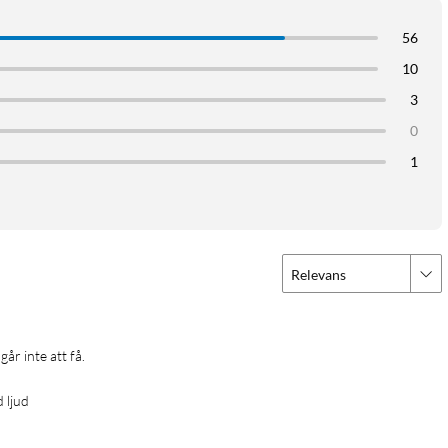
56
10
3
0
1
Relevans
år inte att få.
 ljud