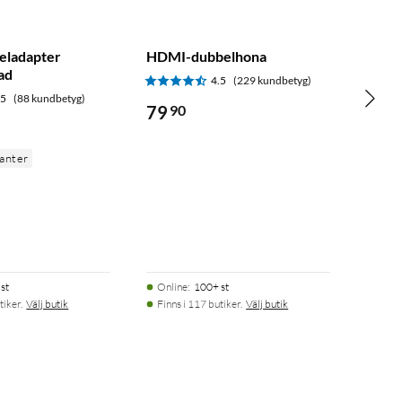
eladapter
HDMI-dubbelhona
ad
4.5
(229 kundbetyg)
.5
(88 kundbetyg)
79
90
ianter
st
Online
:
100+ st
tiker.
Välj butik
Finns i 117 butiker.
Välj butik