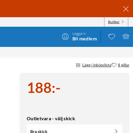
Butiker
Logga in
Bli medlem
Lägg i inköpslista
8 gillar
188
:
-
Outletvara - välj skick
Bra skick