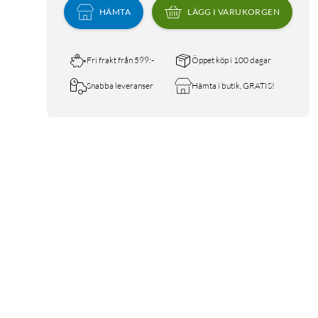
HÄMTA
LÄGG I VARUKORGEN
Fri frakt från 599:-
Öppet köp i 100 dagar
Snabba leveranser
Hämta i butik, GRATIS!