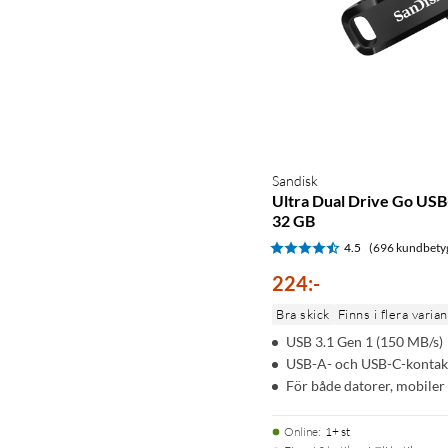
Sandisk
Ultra Dual Drive Go US
32 GB
4.5
(696 kundbety
224
:
-
Bra skick
Finns i flera varia
USB 3.1 Gen 1 (150 MB/s)
USB-A- och USB-C-kontak
För både datorer, mobiler
Online
:
1+ st