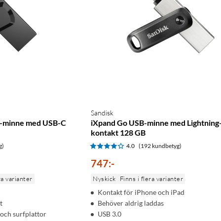
Sandisk
B-minne med USB-C
iXpand Go USB-minne med Lightning
kontakt 128 GB
g)
4.0
(192 kundbetyg)
747
:
-
ra varianter
Nyskick
Finns i flera varianter
Kontakt för iPhone och iPad
t
Behöver aldrig laddas
 och surfplattor
USB 3.0