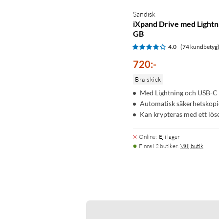
Sandisk
iXpand Drive med Lightn
GB
4.0
(74 kundbetyg
720
:
-
Bra skick
Med Lightning och USB-C
Automatisk säkerhetskopi
Kan krypteras med ett lö
Online
:
Ej i lager
Finns i 2 butiker.
Välj butik