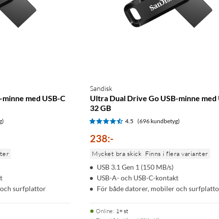
Sandisk
B-minne med USB-C
Ultra Dual Drive Go USB-minne med
32 GB
g)
4.5
(696 kundbetyg)
238
:
-
nter
Mycket bra skick
Finns i flera varianter
USB 3.1 Gen 1 (150 MB/s)
t
USB-A- och USB-C-kontakt
 och surfplattor
För både datorer, mobiler och surfplatto
Online
:
1+ st