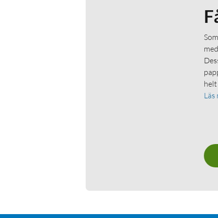
F
Som 
medl
Dess
papp
helt
Läs