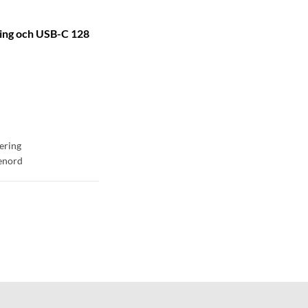
ing och USB-C 128
)
ering
senord