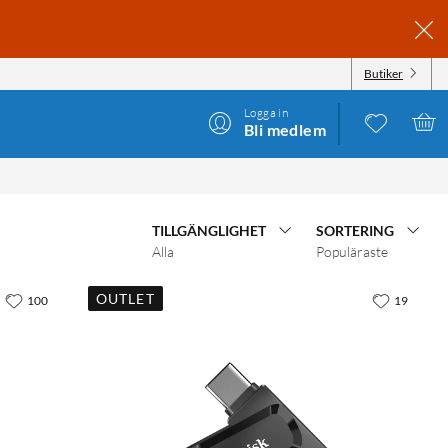
Butiker
Logga in
Bli medlem
TILLGÄNGLIGHET
SORTERING
Alla
Populäraste
OUTLET
100
19