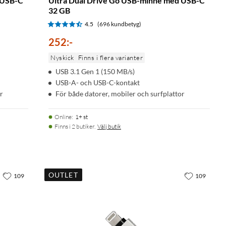
 USB-C
Ultra Dual Drive Go USB-minne med USB-C
32 GB
4.5
(696 kundbetyg)
252
:
-
Nyskick
Finns i flera varianter
USB 3.1 Gen 1 (150 MB/s)
USB-A- och USB-C-kontakt
r
För både datorer, mobiler och surfplattor
Online
:
1+ st
Finns i 2 butiker.
Välj butik
OUTLET
109
109