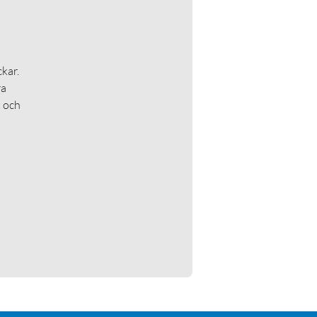
kar.
ra
t och