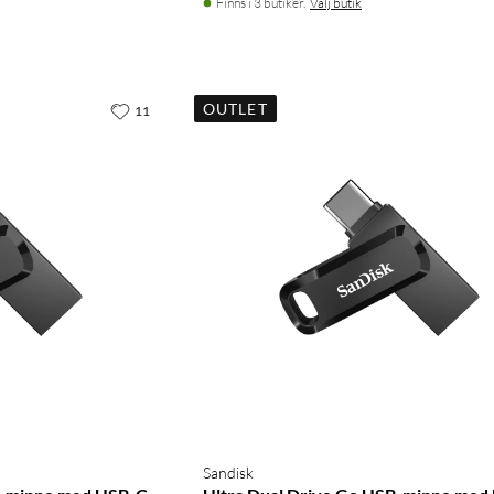
Finns i 3 butiker.
Välj butik
OUTLET
11
Sandisk