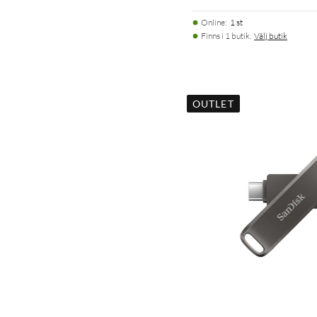
Online
:
1 st
Finns i 1 butik.
Välj butik
OUTLET