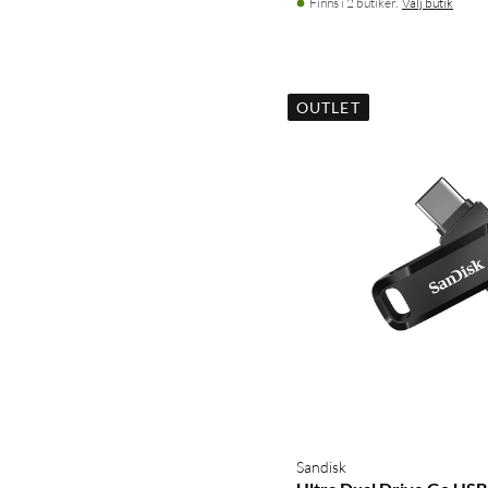
Finns i 2 butiker.
Välj butik
OUTLET
Sandisk