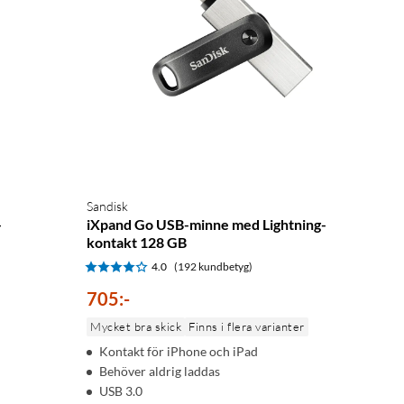
Sandisk
-
iXpand Go USB-minne med Lightning-
kontakt 128 GB
4.0
(192 kundbetyg)
705
:
-
Mycket bra skick
Finns i flera varianter
Kontakt för iPhone och iPad
Behöver aldrig laddas
USB 3.0