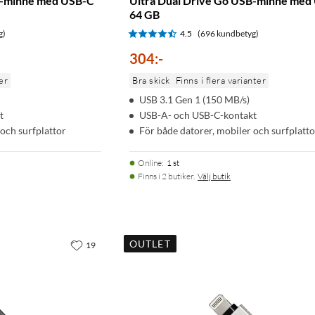
B-minne med USB-C
Ultra Dual Drive Go USB-minne med
64 GB
g)
4.5
(696 kundbetyg)
304
:
-
er
Bra skick
Finns i flera varianter
USB 3.1 Gen 1 (150 MB/s)
t
USB-A- och USB-C-kontakt
 och surfplattor
För både datorer, mobiler och surfplatto
Online
:
1 st
Finns i 2 butiker.
Välj butik
OUTLET
19