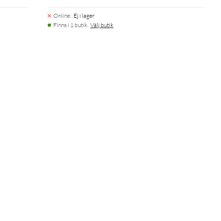
Online
:
Ej i lager
Finns i 1 butik.
Välj butik