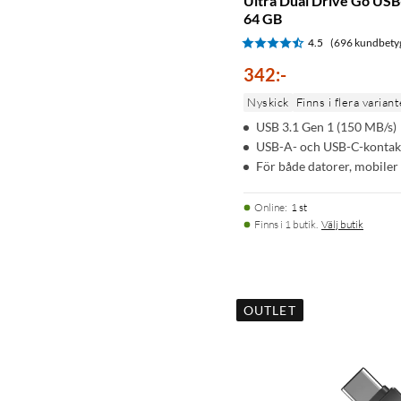
Ultra Dual Drive Go US
64 GB
4.5
(696 kundbety
342
:
-
Nyskick
Finns i flera variant
USB 3.1 Gen 1 (150 MB/s)
USB-A- och USB-C-kontak
För både datorer, mobiler
Online
:
1 st
Finns i 1 butik.
Välj butik
OUTLET