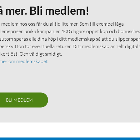
å mer. Bli medlem!
medlem hos oss får du alltid lite mer. Som till exempel låga
emspriser, unika kampanjer, 100 dagars öppet köp och bonuschec
utom sparas alla dina köp i ditt medlemskap så att du slipper spa
erskvitton för eventuella returer. Ditt medlemskap är helt digital
 kortlöst. Och väldigt smidigt.
 mer om medlemskapet
BLI MEDLEM