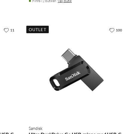
Finns i 2 butiker.
Välj butik
OUTLET
11
100
Sandisk