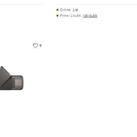
Online
:
1 st
Finns i 1 butik.
Välj butik
9