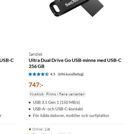
Sandisk
 USB-C
Ultra Dual Drive Go USB-minne med USB-C
256 GB
4.5
(696 kundbetyg)
747
:
-
Nyskick
Finns i flera varianter
USB 3.1 Gen 1 (150 MB/s)
USB-A- och USB-C-kontakt
r
För både datorer, mobiler och surfplattor
Online
:
1 st