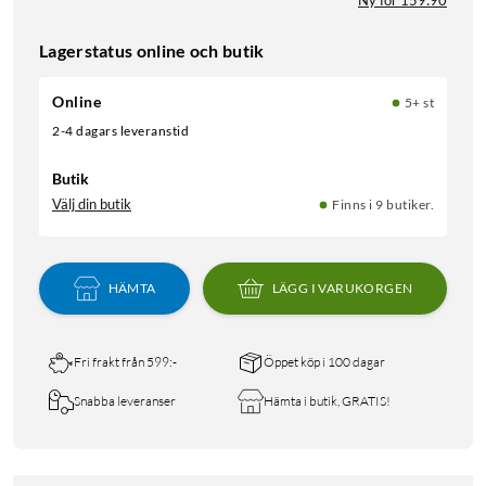
Lagerstatus online och butik
Online
5+ st
2-4 dagars leveranstid
Butik
Välj din butik
Finns i 9 butiker.
HÄMTA
LÄGG I VARUKORGEN
Fri frakt från 599:-
Öppet köp i 100 dagar
Snabba leveranser
Hämta i butik, GRATIS!