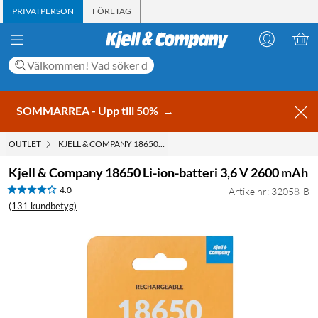
PRIVATPERSON
FÖRETAG
SOMMARREA - Upp till 50%
→
OUTLET
KJELL & COMPANY 18650 LI-ION-BATTERI 3,6 V 2600 MAH
Kjell & Company 18650 Li-ion-batteri 3,6 V 2600 mAh
4.0
Artikelnr: 32058-B
(131 kundbetyg)