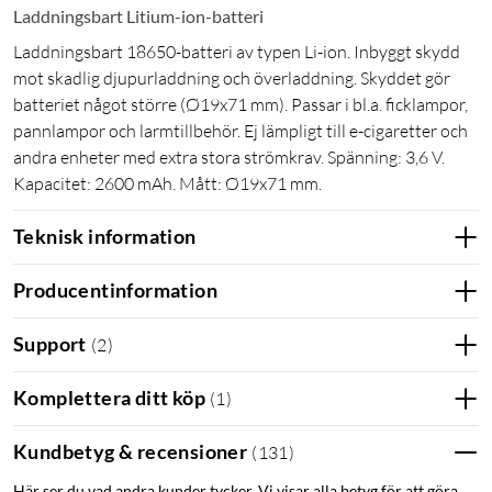
Laddningsbart Litium-ion-batteri
Laddningsbart 18650-batteri av typen Li-ion. Inbyggt skydd
mot skadlig djupurladdning och överladdning. Skyddet gör
batteriet något större (Ø19x71 mm). Passar i bl.a. ficklampor,
pannlampor och larmtillbehör. Ej lämpligt till e-cigaretter och
andra enheter med extra stora strömkrav. Spänning: 3,6 V.
Kapacitet: 2600 mAh. Mått: Ø19x71 mm.
Teknisk information
Producentinformation
Support
(
2
)
Komplettera ditt köp
(
1
)
Kundbetyg & recensioner
(
131
)
Här ser du vad andra kunder tycker. Vi visar alla betyg för att göra