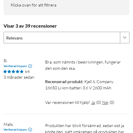
Klicka ovan för att filtrera
Visar 3 av 39 recensioner
Relevans
Ri
Bra, som nämnts i beskrivningen, fungerar 
Verifierad köpare
den som den ska.
5/5
3 månader sedan
Recenserad produkt:
Kjell & Company 
18650 Li-ion-batteri 3,6 V 2600 mAh
Var recensionen till hjälp?
Ja
(
0
)
Nej
(
0
)
Mats
Produkten har blivit försämrad, sedan sist ja 
Verifierad köpare
köpte den. +att omkretsen på produkten har 