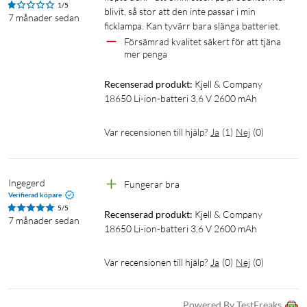
1/5
blivit, så stor att den inte passar i min 
7 månader sedan
ficklampa. Kan tyvärr bara slänga batteriet. 
Försämrad kvalitet säkert för att tjäna 
mer penga
Recenserad produkt:
Kjell & Company 
18650 Li-ion-batteri 3,6 V 2600 mAh
Var recensionen till hjälp?
Ja
(
1
)
Nej
(
0
)
Ingegerd
Fungerar bra
Verifierad köpare
5/5
Recenserad produkt:
Kjell & Company 
7 månader sedan
18650 Li-ion-batteri 3,6 V 2600 mAh
Var recensionen till hjälp?
Ja
(
0
)
Nej
(
0
)
Powered By TestFreaks