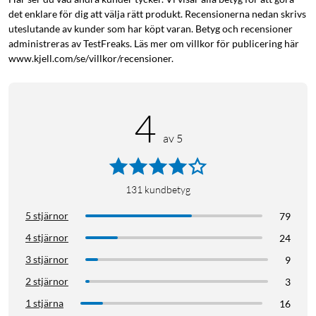
det enklare för dig att välja rätt produkt. Recensionerna nedan skrivs
uteslutande av kunder som har köpt varan. Betyg och recensioner
administreras av TestFreaks. Läs mer om villkor för publicering här
www.kjell.com/se/villkor/recensioner.
4
av 5
131
kundbetyg
5 stjärnor
79
4 stjärnor
24
3 stjärnor
9
2 stjärnor
3
1 stjärna
16