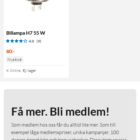
Billampa H7 55 W
4.0
(9)
80
:
-
Nyskick
Online
:
Ej i lager
Få mer. Bli medlem!
Som medlem hos oss får du alltid lite mer. Som till
exempel låga medlemspriser, unika kampanjer, 100
dagars öppet köp och bonuscheckar. Dessutom sparas