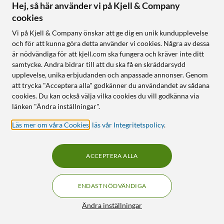
Hej, så här använder vi på Kjell & Company
cookies
Följ oss
Vi på Kjell & Company önskar att ge dig en unik kundupplevelse
och för att kunna göra detta använder vi cookies. Några av dessa
är nödvändiga för att kjell.com ska fungera och kräver inte ditt
samtycke. Andra bidrar till att du ska få en skräddarsydd
Handla från:
upplevelse, unika erbjudanden och anpassade annonser. Genom
att trycka "Acceptera alla" godkänner du användandet av sådana
Sverige
cookies. Du kan också välja vilka cookies du vill godkänna via
Norge
länken "Ändra inställningar".
Läs mer om våra Cookies
,
läs vår Integritetspolicy
.
ACCEPTERA ALLA
ENDAST NÖDVÄNDIGA
KUNSKAP OCH TILLBEHÖR TILL
HEMELEKTRONIK
Filter
Ändra inställningar
© Copyright
2026
Kjell & Company