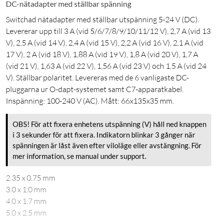
DC-nätadapter med ställbar spänning
Switchad nätadapter med ställbar utspänning 5-24 V (DC).
Levererar upp till 3 A (vid 5/6/7/8/9/10/11/12 V), 2,7 A (vid 13
V), 2,5 A (vid 14 V), 2,4 A (vid 15 V), 2,2 A (vid 16 V), 2,1 A (vid
17 V), 2 A (vid 18 V), 1,88 A (vid 19 V), 1,8 A (vid 20 V), 1,7 A
(vid 21 V), 1,63 A (vid 22 V), 1,56 A (vid 23 V) och 1,5 A (vid 24
V). Ställbar polaritet. Levereras med de 6 vanligaste DC-
pluggarna ur O-dapt-systemet samt C7-apparatkabel.
Inspänning: 100-240 V (AC). Mått: 66x135x35 mm.
OBS! För att fixera enhetens utspänning (V) håll ned knappen
i 3 sekunder för att fixera. Indikatorn blinkar 3 gånger när
spänningen är låst även efter viloläge eller avstängning. För
mer information, se manual under support.
2.35 x 0.75 mm
3.0 x 1.0 mm
4.0 x 1.7 mm
5.0 x 2.5 mm