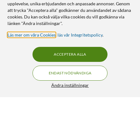
upplevelse, unika erbjudanden och anpassade annonser. Genom
att trycka "Acceptera alla" godkänner du användandet av sådana
cookies. Du kan också välja vilka cookies du vill godkänna via
länken "Ändra inställningar".
Läs mer om våra Cookies
,
läs vår Integritetspolicy
.
ACCEPTERA ALLA
ENDAST NÖDVÄNDIGA
Ändra inställningar
Luxorparts Ställbar nätadapter 5-24 V (DC) 36 W
320:-
4.5/5
HÄMTA
LÄGG I VARUKORGEN