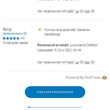
Var recensionen till hjälp?
Ja
(
0
)
Nej
(
0
)
Bengt
Kunna växla polaritet. Generös 
Verifierad köpare
sladdlängd
5/5
3 månader sedan
Recenserad produkt:
Luxorparts Ställbar 
nätadapter 5-24 V (DC) 36 W
Var recensionen till hjälp?
Ja
(
0
)
Nej
(
0
)
Powered By TestFreaks
VISA FLER RECENSIONER