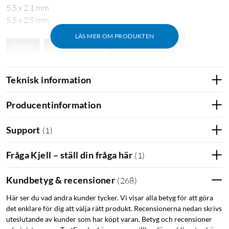
5.5 x 2.1 mm
5.5 x 2.5 mm
LÄS MER OM PRODUKTEN
Nätdel
Transformator
Strömomformare
Nätadapter
O-dapt
Teknisk information
Producentinformation
Support
(
1
)
Fråga Kjell – ställ din fråga här
(
1
)
Kundbetyg & recensioner
(
268
)
Här ser du vad andra kunder tycker. Vi visar alla betyg för att göra
det enklare för dig att välja rätt produkt. Recensionerna nedan skrivs
uteslutande av kunder som har köpt varan. Betyg och recensioner