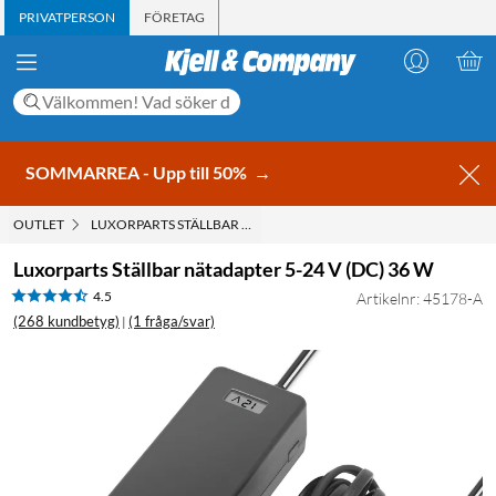
PRIVATPERSON
FÖRETAG
SOMMARREA - Upp till 50%
→
OUTLET
LUXORPARTS STÄLLBAR NÄTADAPTER 5-24 V (DC) 36 W
Luxorparts Ställbar nätadapter 5-24 V (DC) 36 W
4.5
Artikelnr: 45178-A
(268 kundbetyg)
(1 fråga/svar)
|