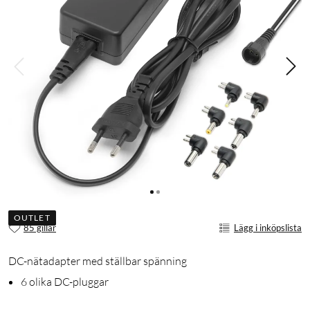
OUTLET
85 gillar
Lägg i inköpslista
DC-nätadapter med ställbar spänning
6 olika DC-pluggar