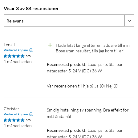
Visar 3 av 84 recensioner
Relevans
Lena I
Hade letat länge efter en laddare till min 
Verifierad köpare
Bose utan resultat, tills jag kom till er!
5/5
1 månad sedan
Recenserad produkt:
Luxorparts Ställbar 
nätadapter 5-24 V (DC) 36 W
Var recensionen till hjälp?
Ja
(
0
)
Nej
(
0
)
Christer
Smidig inställning av spänning. Bra effekt för 
Verifierad köpare
mitt ändamål. 
5/5
1 månad sedan
Recenserad produkt:
Luxorparts Ställbar 
nätadapter 5-24 V (DC) 36 W