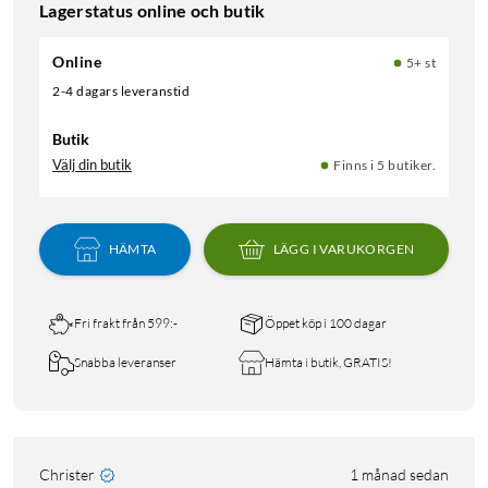
Lagerstatus online och butik
Online
5+ st
2-4 dagars leveranstid
Butik
Välj din butik
Finns i 5 butiker.
HÄMTA
LÄGG I VARUKORGEN
Fri frakt från 599:-
Öppet köp i 100 dagar
Snabba leveranser
Hämta i butik, GRATIS!
Christer
1 månad sedan