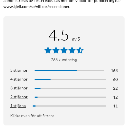
administreras av TestFreaks. Läs mer om villkor för publicering här
www.kjell.com/se/villkor/recensioner.
4.5
av 5
268
kundbetyg
5 stjärnor
163
4 stjärnor
60
3 stjärnor
22
2 stjärnor
12
1 stjärna
11
Klicka ovan för att filtrera