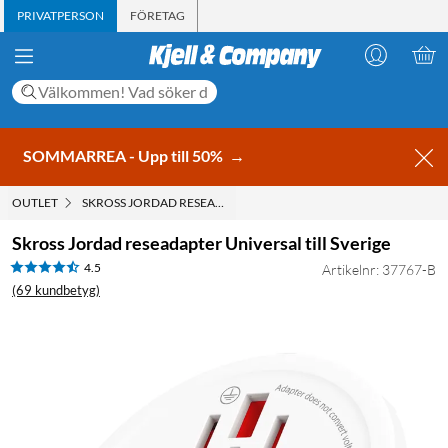
PRIVATPERSON
FÖRETAG
SOMMARREA - Upp till 50%
→
OUTLET
SKROSS JORDAD RESEADAPTER UNIVERSAL TILL SVERIGE
Skross Jordad reseadapter Universal till Sverige
4.5
Artikelnr: 37767-B
(69 kundbetyg)