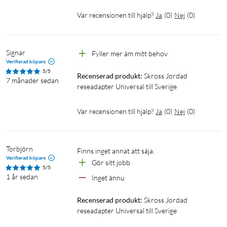
Var recensionen till hjälp?
Ja
(
0
)
Nej
(
0
)
Signar
Fyller mer äm mitt behov
Verifierad köpare
5/5
Recenserad produkt:
Skross Jordad 
7 månader sedan
reseadapter Universal till Sverige
Var recensionen till hjälp?
Ja
(
0
)
Nej
(
0
)
Torbjörn
Finns inget annat att säja.
Verifierad köpare
Gör sitt jobb
5/5
1 år sedan
Inget ännu
Recenserad produkt:
Skross Jordad 
reseadapter Universal till Sverige