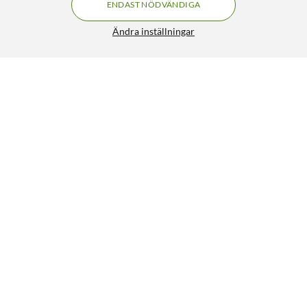
ENDAST NÖDVÄNDIGA
Ändra inställningar
Skross Jordad reseadapter Universal till Sverige
120:-
4.5/5
HÄMTA
LÄGG I VARUKORGEN
Liknande produkter
125
5