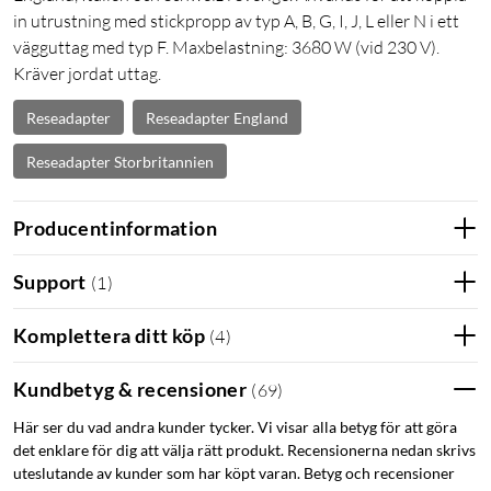
in utrustning med stickpropp av typ A, B, G, I, J, L eller N i ett
vägguttag med typ F. Maxbelastning: 3680 W (vid 230 V).
Kräver jordat uttag.
Reseadapter
Reseadapter England
Reseadapter Storbritannien
Producentinformation
Support
(
1
)
Komplettera ditt köp
(
4
)
Kundbetyg & recensioner
(
69
)
Här ser du vad andra kunder tycker. Vi visar alla betyg för att göra
det enklare för dig att välja rätt produkt. Recensionerna nedan skrivs
uteslutande av kunder som har köpt varan. Betyg och recensioner