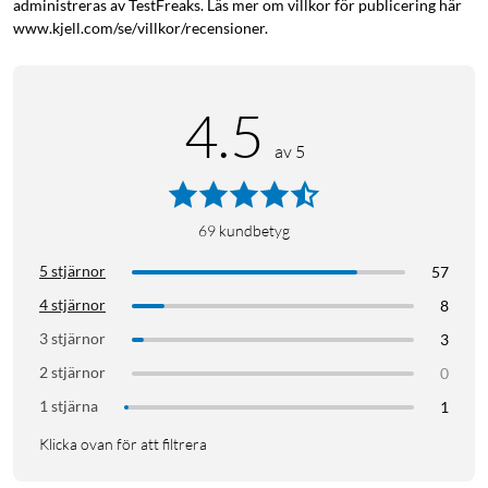
administreras av TestFreaks. Läs mer om villkor för publicering här
www.kjell.com/se/villkor/recensioner.
4.5
av 5
69
kundbetyg
5 stjärnor
57
4 stjärnor
8
3 stjärnor
3
2 stjärnor
0
1 stjärna
1
Klicka ovan för att filtrera