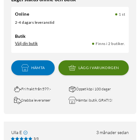
Online
1 st
2-4 dagars leveranstid
Butik
Välj din butik
Finns i 2 butiker.
HÄMTA
LÄGG I VARUKORGEN
Fri frakt från 599:-
Öppet köp i 100 dagar
Snabba leveranser
Hämta i butik, GRATIS!
Ulla E
3 månader sedan
5/5