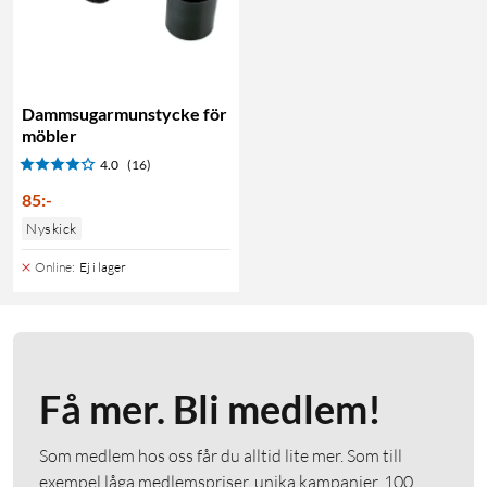
Dammsugarmunstycke för
möbler
4.0
(16)
85
:
-
Nyskick
Online
:
Ej i lager
Få mer. Bli medlem!
Som medlem hos oss får du alltid lite mer. Som till
exempel låga medlemspriser, unika kampanjer, 100