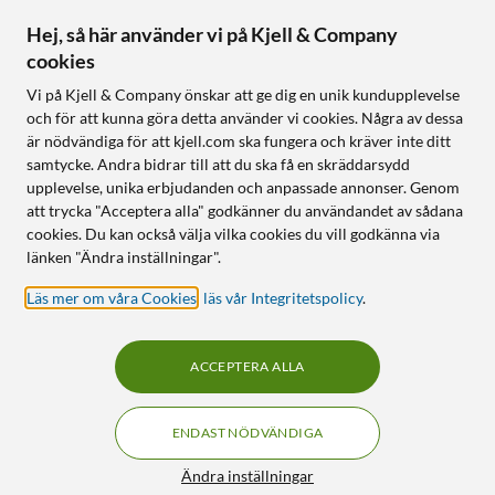
Hej, så här använder vi på Kjell & Company
cookies
Följ oss
Vi på Kjell & Company önskar att ge dig en unik kundupplevelse
och för att kunna göra detta använder vi cookies. Några av dessa
är nödvändiga för att kjell.com ska fungera och kräver inte ditt
samtycke. Andra bidrar till att du ska få en skräddarsydd
Handla från:
upplevelse, unika erbjudanden och anpassade annonser. Genom
att trycka "Acceptera alla" godkänner du användandet av sådana
Sverige
cookies. Du kan också välja vilka cookies du vill godkänna via
Norge
länken "Ändra inställningar".
Läs mer om våra Cookies
,
läs vår Integritetspolicy
.
ACCEPTERA ALLA
ENDAST NÖDVÄNDIGA
KUNSKAP OCH TILLBEHÖR TILL
HEMELEKTRONIK
Filter
Ändra inställningar
© Copyright
2026
Kjell & Company