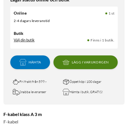
Online
1 st
2-4 dagars leveranstid
Butik
Välj din butik
Finns i 1 butik.
HÄMTA
LÄGG I VARUKORGEN
Fri frakt från 599:-
Öppet köp i 100 dagar
Snabba leveranser
Hämta i butik, GRATIS!
F-kabel klass A 3 m
F-kabel