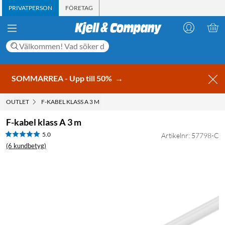
PRIVATPERSON
FÖRETAG
SOMMARREA - Upp till 50%
→
OUTLET
F-KABEL KLASS A 3 M
F-kabel klass A 3 m
5.0
Artikelnr: 57798-C
(6 kundbetyg)