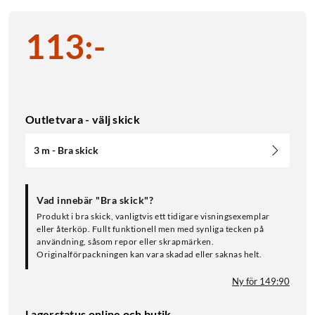
113
:
-
Outletvara - välj skick
3 m - Bra skick
Vad innebär "Bra skick"?
Produkt i bra skick, vanligtvis ett tidigare visningsexemplar
eller återköp. Fullt funktionell men med synliga tecken på
användning, såsom repor eller skrapmärken.
Originalförpackningen kan vara skadad eller saknas helt.
Ny för 149:90
Lagerstatus online och butik