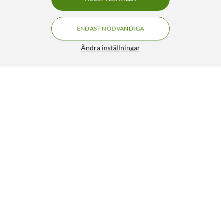
ENDAST NÖDVÄNDIGA
Ändra inställningar
F-kabel klass A 3 m
113:-
5/5
HÄMTA
LÄGG I VARUKORGEN
Liknande produkter